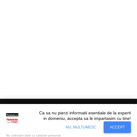
Ca sa nu pierzi informatii esentiale de la experti
in domeniu, accepta sa le impartasim cu tine!
Situl nostru utilizeaza cookies. Ce inseamna
© Flote Auto. Toate drepturile rezervate.
Accept
NU, MULTUMESC
ACCEPT
cookie?
Aflati mai mult...
Editorial
Asigurări
Fiscalitate
Juridic
Financiar
Analize De Piață
Transporturi
Nu colectam date cu caracter personal.