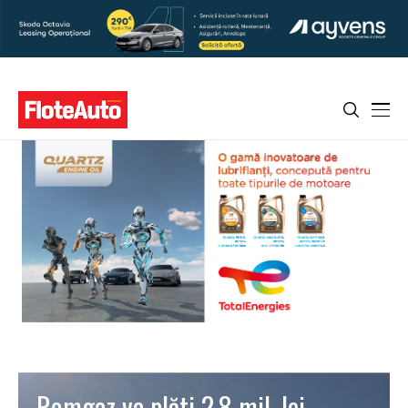
Romgaz va plăti 2,8 mil. lei