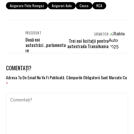
Asigurare Flota Romgaz
Asigurari Auto
Casco
RCA
PRECEDENT
URMĂTOR
Două noi
Trei noi licitaţii pentru
autostrăzi...parlamenta
autostrada Transilvania
re
COMENTAȚI?
Adresa Ta De Email Nu Va Fi Publicată.
Câmpurile Obligatorii Sunt Marcate Cu
*