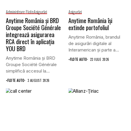
Administrare Flote
Asigurări
Asigurări
Anytime România și BRD
Anytime România își
Groupe Société Générale
extinde portofoliul
integrează asigurarea
Anytime România, brandul
RCA direct în aplicația
de asigurări digitale al
YOU BRD
Interamerican și parte a
Grupului...
Anytime România și BRD
•
FLOTE AUTO
23 IULIE 2026
Groupe Société Générale
simplifică accesul la
asigurările auto...
•
FLOTE AUTO
3 AUGUST 2026