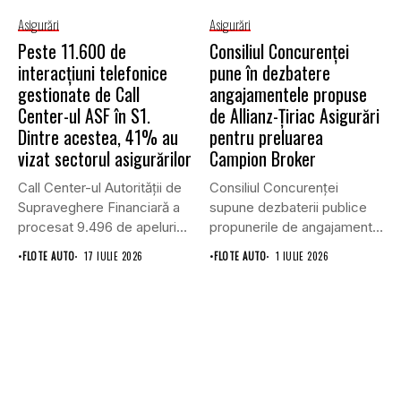
Asigurări
Asigurări
Peste 11.600 de
Consiliul Concurenţei
interacțiuni telefonice
pune în dezbatere
gestionate de Call
angajamentele propuse
Center-ul ASF în S1.
de Allianz-Ţiriac Asigurări
Dintre acestea, 41% au
pentru preluarea
vizat sectorul asigurărilor
Campion Broker
Call Center-ul Autorității de
Consiliul Concurenţei
Supraveghere Financiară a
supune dezbaterii publice
procesat 9.496 de apeluri
propunerile de angajamente
primite...
formulate de Allianz-Ţiriac
•
FLOTE AUTO
17 IULIE 2026
•
FLOTE AUTO
1 IULIE 2026
Asigurări...