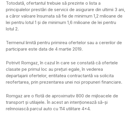
Totodată, ofertantul trebuie să prezinte o lista a
principalelor prestări de servicii de asigurare din ultimii 3 ani,
a căror valoare însumata să fie de minimum 1,2 milioane de
lei pentru lotul 1 şi de minimum 1,6 milioane de lei pentru
lotul 2.
Termenul limită pentru primirea ofertelor sau a cererilor de
participare este data de 4 martie 2019.
Potrivit Romgaz, în cazul în care se constată că ofertele
clasate pe primul loc au preţuri egale, în vederea
departajarii ofertelor, entitatea contractantă va solicita
reofertarea, prin prezentarea unei noi propuneri financiare.
Romgaz are o flotă de aproximativ 800 de mijloacele de
transport şi utilajele. În acest an intenţionează să-şi
reînnoiască parcul auto cu 114 utilitare 4×4.