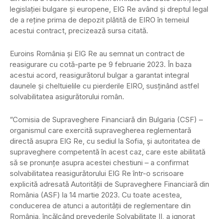
legislației bulgare și europene, EIG Re având și dreptul legal
de a reține prima de depozit plătită de EIRO în temeiul
acestui contract, precizează sursa citată.
Euroins România și EIG Re au semnat un contract de
reasigurare cu cotă-parte pe 9 februarie 2023. În baza
acestui acord, reasigurătorul bulgar a garantat integral
daunele și cheltuielile cu pierderile EIRO, susținând astfel
solvabilitatea asigurătorului român.
”Comisia de Supraveghere Financiară din Bulgaria (CSF) –
organismul care exercită supravegherea reglementară
directă asupra EIG Re, cu sediul la Sofia, și autoritatea de
supraveghere competentă în acest caz, care este abilitată
să se pronunțe asupra acestei chestiuni – a confirmat
solvabilitatea reasigurătorului EIG Re într-o scrisoare
explicită adresată Autorității de Supraveghere Financiară din
România (ASF) la 14 martie 2023. Cu toate acestea,
conducerea de atunci a autorității de reglementare din
România, încălcând prevederile Solvabilitate II, a ignorat