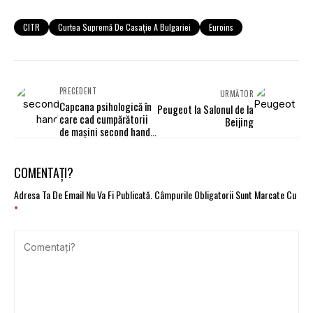
CITR
Curtea Supremă De Casație A Bulgariei
Euroins
PRECEDENT
URMĂTOR
Capcana psihologică în
Peugeot la Salonul de la
care cad cumpărătorii
Beijing
de mașini second hand.
”Taxa mentală” care
crește prețul
vehiculului
COMENTAȚI?
Adresa Ta De Email Nu Va Fi Publicată.
Câmpurile Obligatorii Sunt Marcate Cu
*