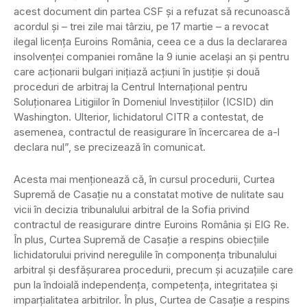
acest document din partea CSF și a refuzat să recunoască
acordul și – trei zile mai târziu, pe 17 martie – a revocat
ilegal licența Euroins România, ceea ce a dus la declararea
insolvenței companiei române la 9 iunie același an și pentru
care acționarii bulgari inițiază acțiuni în justiție și două
proceduri de arbitraj la Centrul Internațional pentru
Soluționarea Litigiilor în Domeniul Investițiilor (ICSID) din
Washington. Ulterior, lichidatorul CITR a contestat, de
asemenea, contractul de reasigurare în încercarea de a-l
declara nul”, se precizează în comunicat.
Acesta mai menționează că, în cursul procedurii, Curtea
Supremă de Casație nu a constatat motive de nulitate sau
vicii în decizia tribunalului arbitral de la Sofia privind
contractul de reasigurare dintre Euroins România și EIG Re.
În plus, Curtea Supremă de Casație a respins obiecțiile
lichidatorului privind neregulile în componența tribunalului
arbitral și desfășurarea procedurii, precum și acuzațiile care
pun la îndoială independența, competența, integritatea și
imparțialitatea arbitrilor. În plus, Curtea de Casație a respins