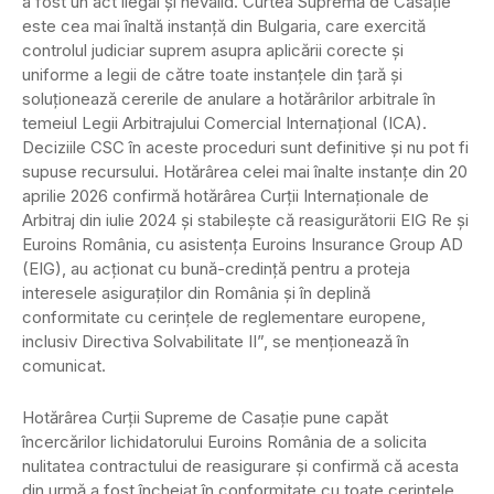
a fost un act ilegal și nevalid. Curtea Supremă de Casație
este cea mai înaltă instanță din Bulgaria, care exercită
controlul judiciar suprem asupra aplicării corecte și
uniforme a legii de către toate instanțele din țară și
soluționează cererile de anulare a hotărârilor arbitrale în
temeiul Legii Arbitrajului Comercial Internațional (ICA).
Deciziile CSC în aceste proceduri sunt definitive și nu pot fi
supuse recursului. Hotărârea celei mai înalte instanțe din 20
aprilie 2026 confirmă hotărârea Curții Internaționale de
Arbitraj din iulie 2024 și stabilește că reasigurătorii EIG Re și
Euroins România, cu asistența Euroins Insurance Group AD
(EIG), au acționat cu bună-credință pentru a proteja
interesele asiguraților din România și în deplină
conformitate cu cerințele de reglementare europene,
inclusiv Directiva Solvabilitate II”, se menționează în
comunicat.
Hotărârea Curții Supreme de Casație pune capăt
încercărilor lichidatorului Euroins România de a solicita
nulitatea contractului de reasigurare și confirmă că acesta
din urmă a fost încheiat în conformitate cu toate cerințele