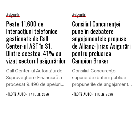
Asigurări
Asigurări
Peste 11.600 de
Consiliul Concurenţei
interacțiuni telefonice
pune în dezbatere
gestionate de Call
angajamentele propuse
Center-ul ASF în S1.
de Allianz-Ţiriac Asigurări
Dintre acestea, 41% au
pentru preluarea
vizat sectorul asigurărilor
Campion Broker
Call Center-ul Autorității de
Consiliul Concurenţei
Supraveghere Financiară a
supune dezbaterii publice
procesat 9.496 de apeluri
propunerile de angajamente
primite...
formulate de Allianz-Ţiriac
•
FLOTE AUTO
17 IULIE 2026
•
FLOTE AUTO
1 IULIE 2026
Asigurări...