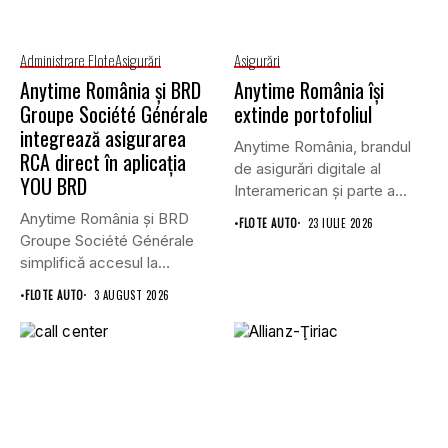
Administrare Flote
Asigurări
Asigurări
Anytime România și BRD
Anytime România își
Groupe Société Générale
extinde portofoliul
integrează asigurarea
Anytime România, brandul
RCA direct în aplicația
de asigurări digitale al
YOU BRD
Interamerican și parte a
Grupului...
Anytime România și BRD
•
FLOTE AUTO
23 IULIE 2026
Groupe Société Générale
simplifică accesul la
asigurările auto...
•
FLOTE AUTO
3 AUGUST 2026