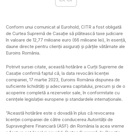
Conform unui comunicat al Eurohold, CITR a fost obligată
de Curtea Supremă de Casație să plătească taxe judiciare
în valoare de 12,77 milioane euro (66 milioane lei), în esență,
daune directe pentru clienții asigurați și părțile vătămate ale
Euroins România.
Potrivit sursei citate, această hotărâre a Curții Supreme de
Casație confirmă faptul că, la data revocării licenței
companiei, 17 martie 2023, Euroins România dispunea de
suficiente lichidități și adecvarea capitalului, precum și de o
acoperire completă a rezervelor sale, în conformitate cu
cerințele legislației europene și standardele internaționale.
”Această hotărâre este o dovadă în plus că revocarea
licenței companiei de către conducerea Autorității de
Supraveghere Financiară (ASF) din România la acea vreme