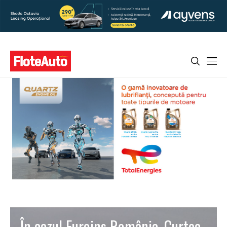
În cazul Euroins România, Curtea