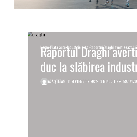
Raportul Draghi averti
Home
Piaţa auto
Industrie auto
Raportul Draghi avertizează UE 
duc la slăbirea indust
ADA ȘTEFAN
11 SEPTEMBRIE 2024
3 MIN. CITIRE
597 VIZU