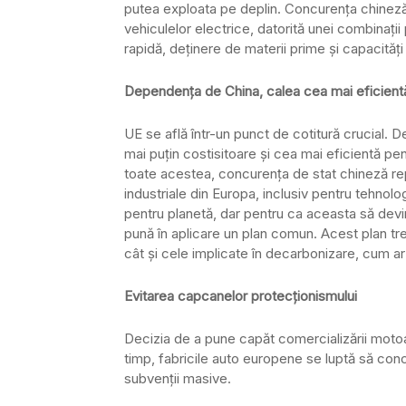
putea exploata pe deplin. Concurența chineză s
vehiculelor electrice, datorită unei combinații 
rapidă, deținere de materii prime și capacităț
Dependența de China, calea cea mai eficient
UE se află într-un punct de cotitură crucial.
mai puțin costisitoare și cea mai eficientă p
toate acestea, concurența de stat chineză r
industriale din Europa, inclusiv pentru tehnol
pentru planetă, dar pentru ca aceasta să dev
pună în aplicare un plan comun. Acest plan tre
cât și cele implicate în decarbonizare, cum ar
Evitarea capcanelor protecționismului
Decizia de a pune capăt comercializării motoare
timp, fabricile auto europene se luptă să con
subvenții masive.