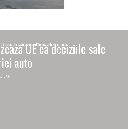
zează UE că deciziile sale
că deciziile sale duc la slăbirea industriei auto
riei auto
ALIZĂRI