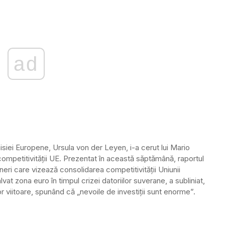
ad
siei Europene, Ursula von der Leyen, i-a cerut lui Mario
 competitivității UE. Prezentat în această săptămână, raportul
eri care vizează consolidarea competitivității Uniunii
at zona euro în timpul crizei datoriilor suverane, a subliniat,
 viitoare, spunând că „nevoile de investiții sunt enorme”.