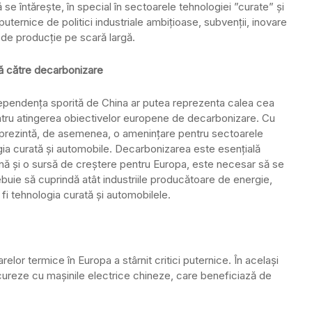
e întărește, în special în sectoarele tehnologiei ”curate” și
puternice de politici industriale ambițioase, subvenții, inovare
i de producție pe scară largă.
ă către decarbonizare
 Dependența sporită de China ar putea reprezenta calea cea
entru atingerea obiectivelor europene de decarbonizare. Cu
eprezintă, de asemenea, o amenințare pentru sectoarele
ogia curată și automobile. Decarbonizarea este esențială
ină și o sursă de creștere pentru Europa, este necesar să se
buie să cuprindă atât industriile producătoare de energie,
 fi tehnologia curată și automobilele.
lor termice în Europa a stârnit critici puternice. În același
cureze cu mașinile electrice chineze, care beneficiază de