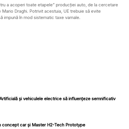
ru a acoperi toate etapele” producției auto, de la cercetare
ne Mario Draghi. Potrivit acestuia, UE trebuie să evite
 să impună în mod sistematic taxe vamale.
rtificială și vehiculele electrice să influențeze semnificativ
un concept car și Master H2-Tech Prototype