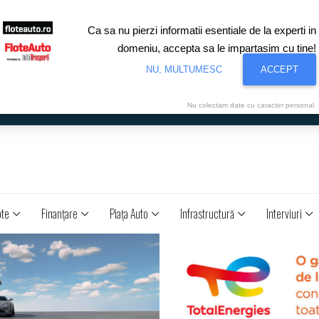
Ca sa nu pierzi informatii esentiale de la experti in
domeniu, accepta sa le impartasim cu tine!
NU, MULTUMESC
ACCEPT
Nu colectam date cu caracter personal.
ote
Finanţare
Piaţa Auto
Infrastructură
Interviuri