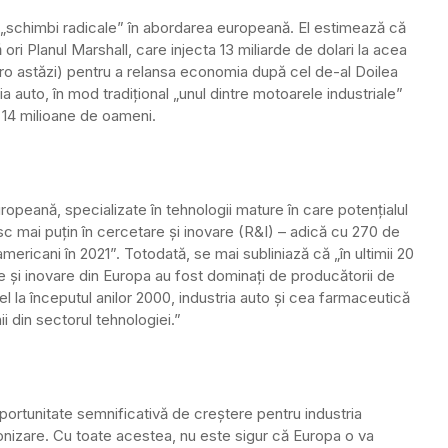
ei „schimbi radicale” în abordarea europeană. El estimează că
ri Planul Marshall, care injecta 13 miliarde de dolari la acea
ro astăzi) pentru a relansa economia după cel de-al Doilea
a auto, în mod tradițional „unul dintre motoarele industriale”
e 14 milioane de oameni.
ropeană, specializate în tehnologii mature în care potențialul
sc mai puțin în cercetare și inovare (R&I) – adică cu 270 de
mericani în 2021”. Totodată, se mai subliniază că „în ultimii 20
tare și inovare din Europa au fost dominați de producătorii de
fel la începutul anilor 2000, industria auto și cea farmaceutică
ii din sectorul tehnologiei.”
ortunitate semnificativă de creștere pentru industria
izare. Cu toate acestea, nu este sigur că Europa o va