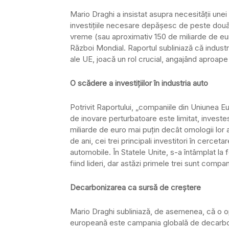
Mario Draghi a insistat asupra necesității un
investițiile necesare depășesc de peste două o
vreme (sau aproximativ 150 de miliarde de eu
Război Mondial. Raportul subliniază că industri
ale UE, joacă un rol crucial, angajând aproap
O scădere a investițiilor în industria auto
Potrivit Raportului, „companiile din Uniunea Eu
de inovare perturbatoare este limitat, investe
miliarde de euro mai puțin decât omologii lor a
de ani, cei trei principali investitori în cerce
automobile. În Statele Unite, s-a întâmplat la 
fiind lideri, dar astăzi primele trei sunt compan
Decarbonizarea ca sursă de creștere
Mario Draghi subliniază, de asemenea, că o op
europeană este campania globală de decarbon