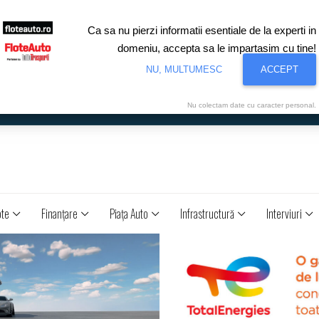
Ca sa nu pierzi informatii esentiale de la experti in
domeniu, accepta sa le impartasim cu tine!
NU, MULTUMESC
ACCEPT
Nu colectam date cu caracter personal.
ote
Finanţare
Piaţa Auto
Infrastructură
Interviuri