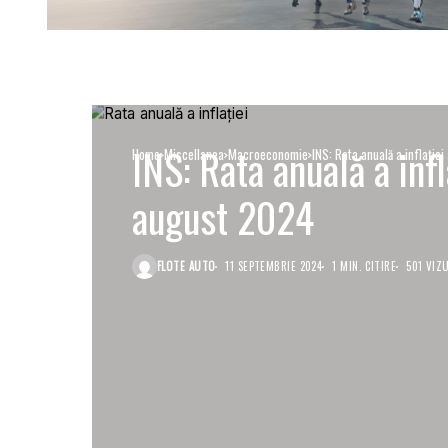
INS: Rata anuală a infl
Home
Miscellanea
Macroeconomie
INS: Rata anuală a inflaţie
august 2024
FLOTE AUTO
11 SEPTEMBRIE 2024
1 MIN. CITIRE
501 VIZU