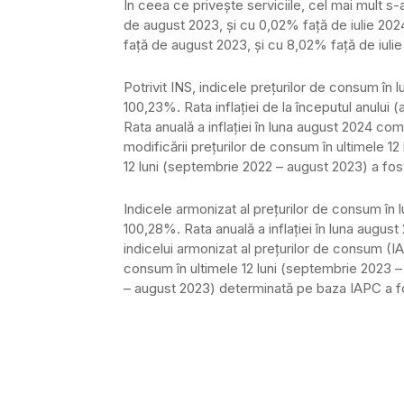
În ceea ce privește serviciile, cel mai mult s
de august 2023, şi cu 0,02% faţă de iulie 202
faţă de august 2023, şi cu 8,02% faţă de iulie
Potrivit INS, indicele preţurilor de consum în
100,23%. Rata inflaţiei de la începutul anulu
Rata anuală a inflaţiei în luna august 2024 co
modificării preţurilor de consum în ultimele 
12 luni (septembrie 2022 – august 2023) a fos
Indicele armonizat al preţurilor de consum în 
100,28%. Rata anuală a inflaţiei în luna augu
indicelui armonizat al preţurilor de consum (I
consum în ultimele 12 luni (septembrie 2023 
– august 2023) determinată pe baza IAPC a f