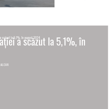
aţiei a scăzut la 5,1%, în
i a scăzut la 5,1%, în august 2024
ALIZĂRI