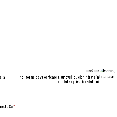
URMĂTOR
c la
Noi norme de valorificare a autovehiculelor intrate în
proprietatea privată a statului
Marcate Cu
*