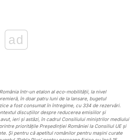
ad
omânia într-un etalon al eco-mobilităţii, la nivel
remieră, în doar patru luni de la lansare, bugetul
zice a fost consumat în întregime, cu 334 de rezervări.
ntextul discuţiilor despre reducerea emisiilor şi
vut, ieri şi astăzi, în cadrul Consiliului miniştrilor mediului
rintre priorităţile Preşedinţiei României la Consiliul UE şi
ete. Şi pentru că apetitul românilor pentru maşini curate
ugetul ‘Rabla Plus’ pentru persoane fizice cu încă 15