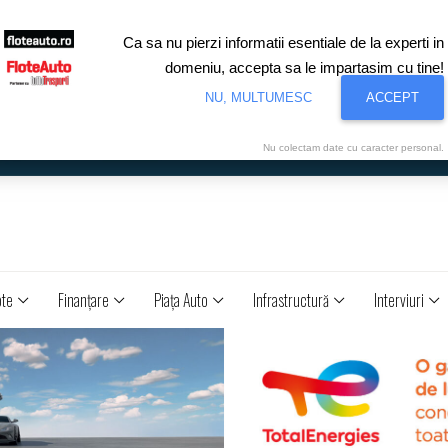
Ca sa nu pierzi informatii esentiale de la experti in
domeniu, accepta sa le impartasim cu tine!
NU, MULTUMESC
ACCEPT
Nu colectam date cu caracter personal.
ote
Finanţare
Piaţa Auto
Infrastructură
Interviuri