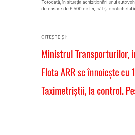
Totodată, în situaţia achiziţionării unui autove
de casare de 6.500 de lei, cât şi ecotichetul î
CITEŞTE ŞI:
Ministrul Transporturilor, 
Flota ARR se înnoieşte cu 1
Taximetriştii, la control. 