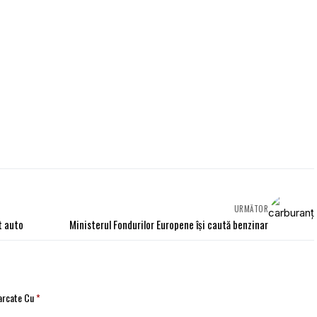
URMĂTOR
t auto
Ministerul Fondurilor Europene îşi caută benzinar
Marcate Cu
*