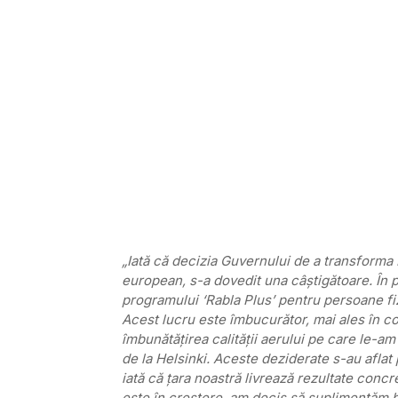
„Iată că decizia Guvernului de a transforma R
european, s-a dovedit una câştigătoare. În p
programului ‘Rabla Plus’ pentru persoane fi
Acest lucru este îmbucurător, mai ales în co
îmbunătăţirea calităţii aerului pe care le-am a
de la Helsinki. Aceste deziderate s-au aflat p
iată că ţara noastră livrează rezultate concr
este în creştere, am decis să suplimentăm b