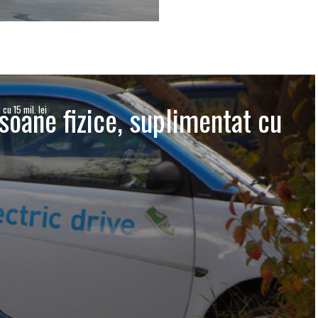
soane fizice, suplimentat cu
cu 15 mil. lei
I