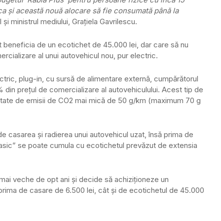
 ca şi această nouă alocare să fie consumată până la
 şi ministrul mediului, Graţiela Gavrilescu.
t beneficia de un ecotichet de 45.000 lei, dar care să nu
cializare al unui autovehicul nou, pur electric.
lectric, plug-in, cu sursă de alimentare externă, cumpărătorul
 din preţul de comercializare al autovehiculului. Acest tip de
ntitate de emisii de CO2 mai mică de 50 g/km (maximum 70 g
 casarea şi radierea unui autovehicul uzat, însă prima de
lasic” se poate cumula cu ecotichetul prevăzut de extensia
 mai veche de opt ani şi decide să achiziţioneze un
 prima de casare de 6.500 lei, cât şi de ecotichetul de 45.000