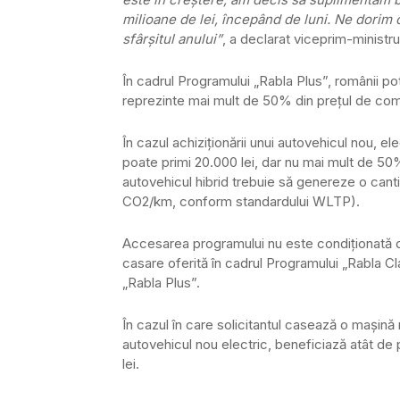
milioane de lei, începând de luni. Ne dorim
sfârşitul anului”
, a declarat viceprim-ministrul
În cadrul Programului „Rabla Plus”, românii po
reprezinte mai mult de 50% din preţul de comer
În cazul achiziţionării unui autovehicul nou, e
poate primi 20.000 lei, dar nu mai mult de 50%
autovehicul hibrid trebuie să genereze o ca
CO2/km, conform standardului WLTP).
Accesarea programului nu este condiţionată de
casare oferită în cadrul Programului „Rabla C
„Rabla Plus”.
În cazul în care solicitantul casează o maşină
autovehicul nou electric, beneficiază atât de
lei.