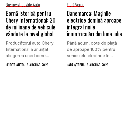
Business
Industrie Auto
Flotă Verde
Bornă istorică pentru
Danemarca: Mașinile
Chery International: 20
electrice domină aproape
de milioane de vehicule
integral noile
vândute la nivel global
înmatriculări din luna iulie
Producătorul auto Chery
Până acum, cote de piață
International a anunțat
de aproape 100% pentru
atingerea unei borne
vehiculele electrice în...
istorice în industria...
•
FLOTE AUTO
5 AUGUST 2026
•
ADA ȘTEFAN
5 AUGUST 2026