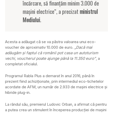
încărcare, să finanţăm minim 3.000 de
maşini electrice”, a precizat
ministrul
Mediului
.
Acesta a adăugat că se va păstra valoarea unui eco-
voucher de aproximativ 10.000 de euro.
„Dacă mai
adăugăm şi faptul că românii pot casa un autoturism
vechi, voucherul poate ajunge până la 11.350 euro”
, a
completat oficialul.
Programul Rabla Plus a demarat în anul 2016, până în
prezent fiind achiziţionate, prin intermediul eco-tichetelor
acordate de AFM, un număr de 2.933 de maşini electrice şi
hibride plug-in.
La rândul său, premierul Ludovic Orban, a afirmat că pentru
a putea crea un stimulent în începerea producţiei de maşini