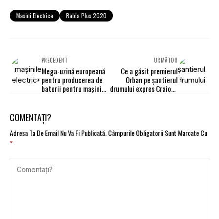
Masini Electrice
Rabla Plus 2020
PRECEDENT
URMĂTOR
Mega-uzină europeană
Ce a găsit premierul
pentru producerea de
Orban pe şantierul
baterii pentru maşini
drumului expres Craiova
electrice
- Piteşti
COMENTAȚI?
Adresa Ta De Email Nu Va Fi Publicată.
Câmpurile Obligatorii Sunt Marcate Cu
*