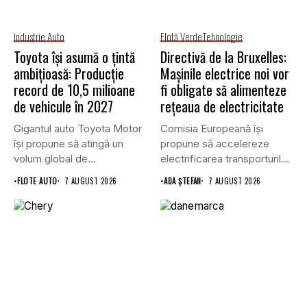
Industrie Auto
Flotă Verde
Tehnologie
Toyota își asumă o țintă
Directivă de la Bruxelles:
ambițioasă: Producție
Mașinile electrice noi vor
record de 10,5 milioane
fi obligate să alimenteze
de vehicule în 2027
rețeaua de electricitate
Gigantul auto Toyota Motor
Comisia Europeană își
își propune să atingă un
propune să accelereze
volum global de...
electrificarea transporturilor,
a clădirilor și a...
•
FLOTE AUTO
7 AUGUST 2026
•
ADA ȘTEFAN
7 AUGUST 2026