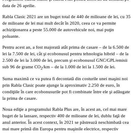
data de 26 aprilie.
Rabla Clasic 2021 are un buget total de 440 de milioane de lei, cu 35
de milioane de lei mai mult decât în 2020, ceea ce va permite
achiziţionarea a peste 55.000 de autovehicule noi, mai puţin
poluante.
Pentru acest an, a fost majorată atât prima de casare – de la 6.500 de
lei la 7.500 de lei, cât şi ecobonusul pentru tehnologia hibrid – de la
2.500 de lei la 3.000 de lei, precum şi ecobonusul GNC/GPL/emisii
sub 96 de grame CO
/km – de la 1.000 de lei la 1.500 de lei.
2
Suma maximă ce va putea fi decontată din costurile unei maşini noi
prin Rabla Clasic poate ajunge la aproximativ 2.250 de euro, în
condiţiile în care ecobonusurile pot fi combinate între ele şi adăugate
la prima de casare.
Noua ediţie a programului Rabla Plus are, în acest an, cel mai mare
buget de la lansare, respectiv 400 de milioane de lei, dublu faţă de
anul anterior. În acest context, în 2021 se păstrează neschimbată cea
mai mare primă din Europa pentru maşinile electrice, respectiv