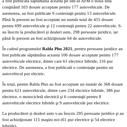
a fost publicată săptămâna aceasta pe site-ul AFM o nouă listă
conţinând 103 dosare acceptate pentru 177 autovehicule. De
asemenea, au fost publicate 9 contestaţii pentru 13 autovehicule.
Până în prezent au fost acceptate un număr total de 455 dosare
pentru 699 autovehicule şi 12 contestaţii pentru 22 autovehicule. S-
au înscris la producători și dealeri auto, 298 persoane juridice, iar
până în prezent au fost achiziţionate 64 de autovehicule.
În cadrul programului
Rabla Plus 2021
, pentru persoane juridice au
fost publicate săptămâna aceasta 106 dosare acceptate pentru 177
autovehicule electrice, dintre care 61 electrice hibride, 116 pur
electrice. De asemenea, a fost publicată o contestaţie pentru un
autovehicul pur electric.
În total, pentru Rabla Plus au fost acceptate un număr de 368 dosare
pentru 621 autovehicule, dintre care 234 electrice hibride, 386 pur
electrice, o motocicletă electrică şi 6 contestaţii pentru 8
autovehicule electrice hibride şi 9 autovehicule pur electrice.
La producători și dealeri auto s-au înscris 295 persoane juridice şi au
fost achiziţionate 115 maşini noi (61 pur electrice şi 54 electrice
hibride).