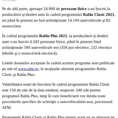
Pe de altă parte, aproape 24.900 de
persoane fizice
s-au înscris la
producători şi dealeri auto în cadrul programului
Rabla Clasic 2021
,
iar până în prezent au fost achiziţionate 14.104 autovehicule şi 82
motociclete
În cadrul programului
Rabla Plus 2021
, la producători și dealeri
auto s-au înscris 4.343 persoane fizice, până în prezent fiind
achiziţionate 590 autovehicule noi (358 pur electrice, 232 electrice
hibride şi o motocicletă electrică).
Listele dosarelor acceptate în cadrul acestor programe sunt publicate
pe site-ul
www.afm.ro
, la secţiunile aferente programelor Rabla
Clasic şi Rabla Plus.
Valabilitatea notei de înscriere în cadrul programului Rabla Clasic
este 150 de zile de la data emiterii, respectiv 240 zile pentru
programul Rabla Plus, timp în care beneficiarii vor derula toate
procedurile specifice de achiziţie a autovehiculului nou, precizează
AFM.
Programele Rabla Clasic şi Rabla Plus pentru acest an au demarat pe