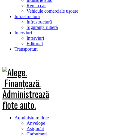
Industrie auto
Rent a car
Vehicule comerciale uşoare
Infrastructură
Infrastructură
Siguranţă rutieră
Interviuri
Interviuri
Editorial
Transporturi
Administrare flote
Anvelope
Asigurări
Carburanţi