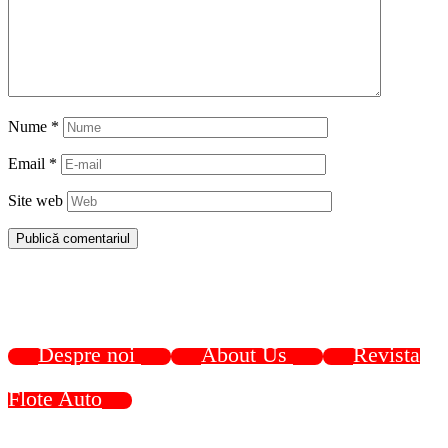
Nume
*
Email
*
Site web
Despre noi
About Us
Revista
Flote Auto