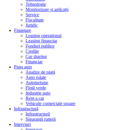
Tehnologie
Monitorizare și aplicații
Service
Fiscalitate
Juridic
Finanţare
Leasing operaţional
Leasing financiar
Fonduri publice
Credite
Car sharing
Financiar
Piaţa auto
Analize de piață
Auto rulate
Autoturisme
Flotă verde
Industrie auto
Rent a car
Vehicule comerciale uşoare
Infrastructură
Infrastructură
Siguranţă rutieră
Interviuri
Interviuri