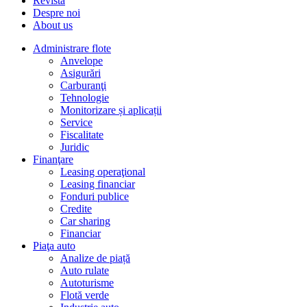
Revista
Despre noi
About us
Administrare flote
Anvelope
Asigurări
Carburanţi
Tehnologie
Monitorizare și aplicații
Service
Fiscalitate
Juridic
Finanţare
Leasing operaţional
Leasing financiar
Fonduri publice
Credite
Car sharing
Financiar
Piaţa auto
Analize de piață
Auto rulate
Autoturisme
Flotă verde