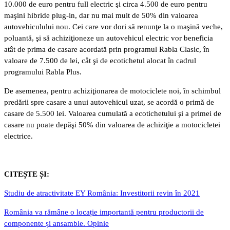
10.000 de euro pentru full electric şi circa 4.500 de euro pentru
maşini hibride plug-in, dar nu mai mult de 50% din valoarea
autovehiculului nou. Cei care vor dori să renunţe la o maşină veche,
poluantă, şi să achiziţioneze un autovehicul electric vor beneficia
atât de prima de casare acordată prin programul Rabla Clasic, în
valoare de 7.500 de lei, cât şi de ecotichetul alocat în cadrul
programului Rabla Plus.
De asemenea, pentru achiziţionarea de motociclete noi, în schimbul
predării spre casare a unui autovehicul uzat, se acordă o primă de
casare de 5.500 lei. Valoarea cumulată a ecotichetului şi a primei de
casare nu poate depăşi 50% din valoarea de achiziţie a motocicletei
electrice.
CITEȘTE ȘI:
Studiu de atractivitate EY România: Investitorii revin în 2021
România va rămâne o locație importantă pentru productorii de
componente și ansamble. Opinie