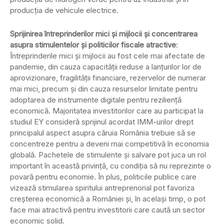
producția de vehicule electrice.
Sprijinirea întreprinderilor mici și mijlocii și concentrarea
asupra stimulentelor și politicilor fiscale atractive
:
Întreprinderile mici și mijlocii au fost cele mai afectate de
pandemie, din cauza capacității reduse a lanțurilor lor de
aprovizionare, fragilității financiare, rezervelor de numerar
mai mici, precum și din cauza resurselor limitate pentru
adoptarea de instrumente digitale pentru reziliență
economică. Majoritatea investitorilor care au participat la
studiul EY consideră sprijinul acordat IMM-urilor drept
principalul aspect asupra căruia România trebuie să se
concentreze pentru a deveni mai competitivă în economia
globală. Pachetele de stimulente și salvare pot juca un rol
important în această privință, cu condiția să nu reprezinte o
povară pentru economie. În plus, politicile publice care
vizează stimularea spiritului antreprenorial pot favoriza
creșterea economică a României și, în același timp, o pot
face mai atractivă pentru investitorii care caută un sector
economic solid.