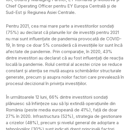
Chief Operating Officer pentru EY Europa Centrală și de
Sud-Est și Regiunea Asiei Centrale.
Pentru 2021, cea mai mare parte a investitorilor sondați
(75%) au declarat că planurile lor de investiții pentru 2021
nu mai sunt influențate de pandemia provocată de COVID-
19, în timp ce doar 5% consideră că investițiile lor sunt încă
afectate de pandemie. Prin comparație, în 2020, 43%
dintre investitori au declarat că au fost influențați de reacția
locală la pandemie. Rolul central al acestei crize se reduce
constant și atenția se mută asupra schimbărilor structurale
generate, precum și asupra noilor factori care prevalează în
procesul decizional în privința investițiilor.
În următoarele 12 luni, 66% dintre investitorii sondați
plănuiesc să înființeze sau să își extindă operațiunile din
România (peste media europeană de 41%), față de doar
27% în 2020. Infrastructura (52%), strategia de gestionare
a crizelor (48%), precum și nivelul general de adoptare a
tehnologiilor (30%) sunt indicați drept principalii factori