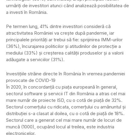
urmăriți de investitori atunci când analizează posibilitatea de
a investi în România.
Pe termen lung, 41% dintre investitori consideră că
atractivitatea României va crește după pandemie, iar
principalele priorități ar trebui să fie: sprijinirea IMM-urilor
(36%), încurajarea politicilor și atitudinilor de protecție a
mediului (33%) și creșterea calității produselor și a valorii
adăugate a serviciilor (31%).
Investițiile străine directe în România în vremea pandemiei
provocate de COVID-19
În 2020, în concordanță cu piața europeană în general,
sectorul software și servicii IT din România a atras cel mai
mare număr de proiecte ISD, cu o cotă de piață de 32%.
Sectorul comerțului cu ridicata, comerțului cu amănuntul și
distribuției s-a clasat al doilea, cu o cotă de piață de 18%.
Sectorul care a generat cel mai mare număr de locuri de
muncă (1000), ocupând locul al treilea, este industria
electronicelor.