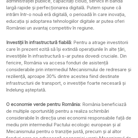
administrației publice, capacități cloud, servicii în bandă
largă rapide și perfecționarea digitală. Putem spune că
intrăm într-o nouă eră digitală, o perioadă în care inovația,
educația și adoptarea tehnologiilor digitale ar putea oferi
României un avantaj competitiv în regiune.
Investiții în infrastructură fiabilă
: Pentru a atrage investitorii
care în prezent ezită să își extindă operațiunile în alte țări,
investițiile în infrastructură s-ar putea dovedi cruciale. Din
fericire, România va accesa fonduri de asistență
considerabile prin intermediul Mecanismului de redresare și
reziliență, aproape 30% dintre acestea fiind destinate
infrastructurii de transport, o investiție foarte necesară și
îndelung așteptată.
O economie verde pentru România
: România beneficiază
de multiple oportunități pentru a realiza schimbări
considerabile în direcția unei economii responsabile față de
mediu prin intermediul Pactului ecologic european și al
Mecanismului pentru o tranziție justă, precum și al altor