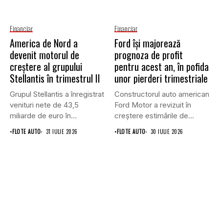
Financiar
Financiar
America de Nord a
Ford își majorează
devenit motorul de
prognoza de profit
creștere al grupului
pentru acest an, în pofida
Stellantis în trimestrul II
unor pierderi trimestriale
Grupul Stellantis a înregistrat
Constructorul auto american
venituri nete de 43,5
Ford Motor a revizuit în
miliarde de euro în...
creștere estimările de
profit...
•
FLOTE AUTO
31 IULIE 2026
•
FLOTE AUTO
30 IULIE 2026