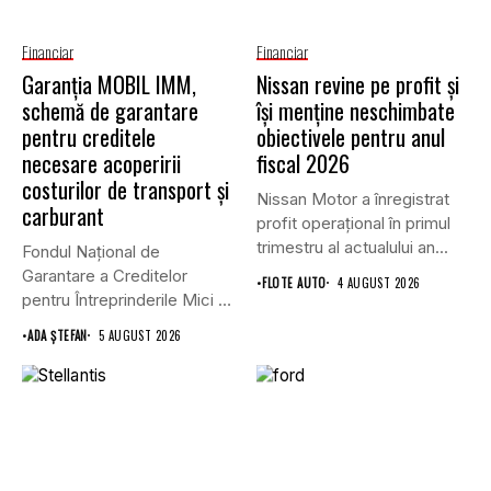
Financiar
Financiar
Garanţia MOBIL IMM,
Nissan revine pe profit și
schemă de garantare
își menține neschimbate
pentru creditele
obiectivele pentru anul
necesare acoperirii
fiscal 2026
costurilor de transport şi
Nissan Motor a înregistrat
carburant
profit operațional în primul
trimestru al actualului an...
Fondul Național de
Garantare a Creditelor
•
FLOTE AUTO
4 AUGUST 2026
pentru Întreprinderile Mici și
Mijlocii (FNGCIMM)...
•
ADA ȘTEFAN
5 AUGUST 2026