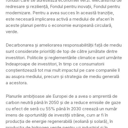
fonduri care se adresează economiei verzi: Mecanismul de
redresare și reziliență, Fondul pentru inovații, Fondul pentru
modernizare. Pentru a avea succes în această tranziție,
este necesară implicarea activă a mediului de afaceri în
aceste planuri pentru o economie europeană circulară,
verde.
Decarbonarea și ameliorarea responsabilității față de mediu
sunt considerate priorități de top de către jumătate dintre
investitori. Politicile și reglementările climatice sunt urmărite
îndeaproape de investitori, în timp ce consumatorii
conștientizează tot mai mult impactul pe care companiile îl
au asupra mediului, precum și strategia de mediu generală
a acestora.
Planurile ambițioase ale Europei de a avea o amprentă de
carbon neutră până în 2050 și de a reduce emisiile de gaze
cu efect de seră cu 55% până în 2030 creează un număr
imens de oportunități de investiții străine, cum ar fi în
producția de energie regenerabilă (eoliană și solară), în
producția de hidrogen verde pentru uz industrial și în