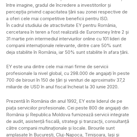
între imagine, gradul de încredere a investitorilor și
percepția privind capacitatea țării sau zonei respective de
a oferi cele mai competitive beneficii pentru ISD.
În cadrul studiului de atractivitate EY pentru România,
cercetarea în teren a fost realizată de Euromoney între 2 și
31 martie prin intermediul interviurilor online cu 101 lideri de
companii internaționale relevante, dintre care 50% sunt
deja stabilite în România, iar 50% sunt stabilite în afara țării.
EY este una dintre cele mai mari firme de servicii
profesionale la nivel global, cu 298.000 de angajați în peste
700 de birouri în 150 de țări și venituri de aproximativ 37,2
miliarde de USD în anul fiscal încheiat la 30 iunie 2020.
Prezentă în România din anul 1992, EY este liderul de pe
piața serviciilor profesionale. Cei peste 800 de angajați din
România și Republica Moldova furnizează servicii integrate
de audit, asistență fiscală, strategi și tranzacții, consultanță
către companii multinaționale și locale. Birourile sunt
amplasate în București, Cluj-Napoca, Timișoara, Iași și