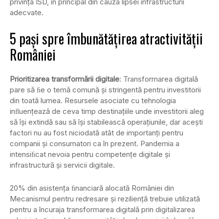
privința ISD, în principal din cauza lipsei infrastructurii
adecvate.
5 pași spre îmbunătățirea atractivității
României
Prioritizarea transformării digitale
: Transformarea digitală
pare să ﬁe o temă comună și stringentă pentru investitorii
din toată lumea. Resursele asociate cu tehnologia
inﬂuențează de ceva timp destinațiile unde investitorii aleg
să își extindă sau să își stabilească operațiunile, dar acești
factori nu au fost niciodată atât de importanți pentru
companii și consumatori ca în prezent. Pandemia a
intensiﬁcat nevoia pentru competențe digitale și
infrastructură și servicii digitale.
20% din asistența ﬁnanciară alocată României din
Mecanismul pentru redresare și reziliență trebuie utilizată
pentru a încuraja transformarea digitală prin digitalizarea