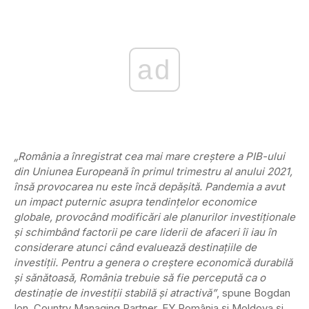
ad
„România a înregistrat cea mai mare creștere a PIB-ului
din Uniunea Europeană în primul trimestru al anului 2021,
însă provocarea nu este încă depășită. Pandemia a avut
un impact puternic asupra tendințelor economice
globale, provocând modificări ale planurilor investiționale
și schimbând factorii pe care liderii de afaceri îi iau în
considerare atunci când evaluează destinațiile de
investiții. Pentru a genera o creștere economică durabilă
și sănătoasă, România trebuie să fie percepută ca o
destinație de investiții stabilă și atractivă”
, spune Bogdan
Ion, Country Managing Partner, EY România și Moldova și