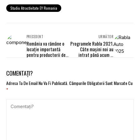
Studiu Atractivitate EY Romania
PRECEDENT
URMĂTOR
România va rămâne o
Programele Rabla 2021.
locație importantă
Câte mașini noi au
pentru productorii de
intrat până acum în
componente și
flotele companiilor
ansamble. Opinie
COMENTAȚI?
Adresa Ta De Email Nu Va Fi Publicată.
Câmpurile Obligatorii Sunt Marcate Cu
*