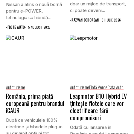
doar un mijloc de transport,
Nissan a atins o nouă bornă
ci poate deveni...
pentru e-POWER,
tehnologia sa hibridă
•
RĂZVAN CODOREAN
31 IULIE 2026
unică,...
•
FLOTE AUTO
5 AUGUST 2026
Autoturisme
Autoturisme
Flotă Verde
Piaţa Auto
România, prima piață
Leapmotor B10 Hybrid EV
europeană pentru brandul
țintește flotele care vor
iCAUR
electrificare fără
compromisuri
După ce vehiculele 100%
electrice și hibridele plug-in
Odată cu lansarea în
au devenit opțiuni tot...
România a noului Leapmotor