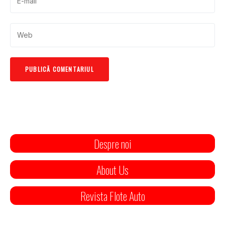
Despre noi
About Us
Revista Flote Auto