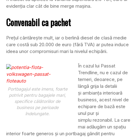
evidenţia clar cât de bine merge maşina.
Convenabil ca pachet
Preţul cântăreşte mult, iar o berlină diesel de clasă medie
care costă sub 20.000 de euro (fără TVA) ar putea induce
ideea unor compromisuri mari la nivelul echipării.
În cazul lui Passat
Trendline, nu e cazul de
temeri, deoarece, pe
lângă grija la detalii
Portbagajul este imens, foarte
şi ambianţa interioară
potrivit pentru bagajele mari,
business, acest nivel de
specifice călătoriilor de
echipare de bază este
business pe perioade
unul pur şi
îndelungate.
simplu rezonabil. La care
mai adăugăm un spaţiu
interior foarte generos şi un portbagaj gândit pentru