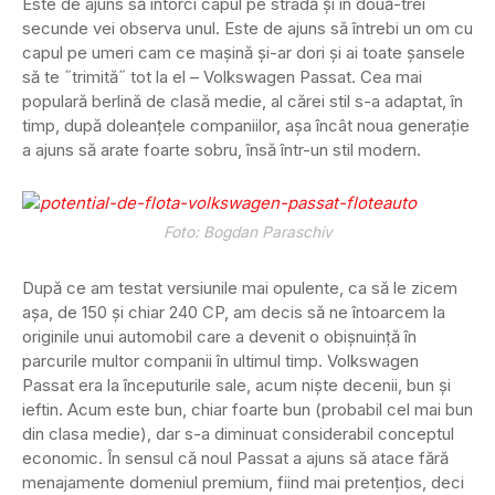
Este de ajuns să întorci capul pe stradă şi în două-trei
secunde vei observa unul. Este de ajuns să întrebi un om cu
capul pe umeri cam ce maşină şi-ar dori şi ai toate şansele
să te ˝trimită˝ tot la el – Volkswagen Passat. Cea mai
populară berlină de clasă medie, al cărei stil s-a adaptat, în
timp, după doleanţele companiilor, aşa încât noua generaţie
a ajuns să arate foarte sobru, însă într-un stil modern.
Foto: Bogdan Paraschiv
După ce am testat versiunile mai opulente, ca să le zicem
aşa, de 150 şi chiar 240 CP, am decis să ne întoarcem la
originile unui automobil care a devenit o obişnuinţă în
parcurile multor companii în ultimul timp. Volkswagen
Passat era la începuturile sale, acum nişte decenii, bun şi
ieftin. Acum este bun, chiar foarte bun (probabil cel mai bun
din clasa medie), dar s-a diminuat considerabil conceptul
economic. În sensul că noul Passat a ajuns să atace fără
menajamente domeniul premium, fiind mai pretenţios, deci