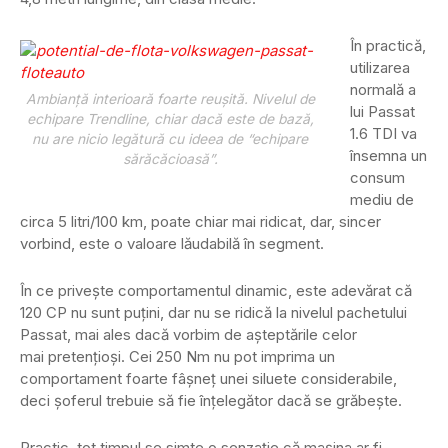
În practică,
utilizarea
normală a
Ambianţă interioară foarte reuşită. Nivelul de
lui Passat
echipare Trendline, chiar dacă este de bază,
1.6 TDI va
nu are nicio legătură cu ideea de “echipare
însemna un
sărăcăcioasă”.
consum
mediu de
circa 5 litri/100 km, poate chiar mai ridicat, dar, sincer
vorbind, este o valoare lăudabilă în segment.
În ce priveşte comportamentul dinamic, este adevărat că
120 CP nu sunt puţini, dar nu se ridică la nivelul pachetului
Passat, mai ales dacă vorbim de aşteptările celor
mai pretenţioşi. Cei 250 Nm nu pot imprima un
comportament foarte fâşneţ unei siluete considerabile,
deci şoferul trebuie să fie înţelegător dacă se grăbeşte.
Practic, tot timpul se simte o senzaţie că maşina ar fi