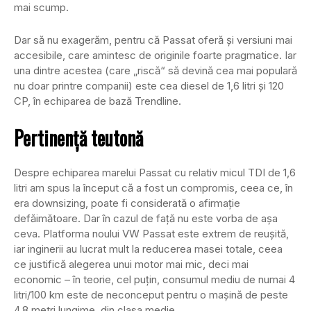
mai scump.
Dar să nu exagerăm, pentru că Passat oferă şi versiuni mai
accesibile, care amintesc de originile foarte pragmatice. Iar
una dintre acestea (care „riscă“ să devină cea mai populară
nu doar printre companii) este cea diesel de 1,6 litri şi 120
CP, în echiparea de bază Trendline.
Pertinenţă teutonă
Despre echiparea marelui Passat cu relativ micul TDI de 1,6
litri am spus la început că a fost un compromis, ceea ce, în
era downsizing, poate fi considerată o afirmaţie
defăimătoare. Dar în cazul de faţă nu este vorba de aşa
ceva. Platforma noului VW Passat este extrem de reuşită,
iar inginerii au lucrat mult la reducerea masei totale, ceea
ce justifică alegerea unui motor mai mic, deci mai
economic – în teorie, cel puţin, consumul mediu de numai 4
litri/100 km este de neconceput pentru o maşină de peste
4,8 metri lungime, din clasa medie.