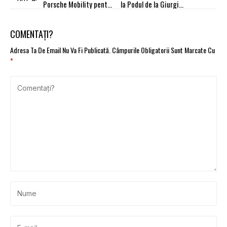
Porsche Mobility pentru
la Podul de la Giurgiu.
alegerea flotei
Circulaţia este
potrivite
îngreunată
COMENTAȚI?
Adresa Ta De Email Nu Va Fi Publicată.
Câmpurile Obligatorii Sunt Marcate Cu
*