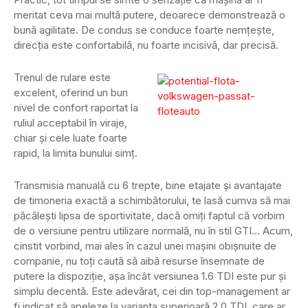
meritat ceva mai multă putere, deoarece demonstrează o
bună agilitate. De condus se conduce foarte nemţeşte,
direcţia este confortabilă, nu foarte incisivă, dar precisă.
Trenul de rulare este
excelent, oferind un bun
nivel de confort raportat la
ruliul acceptabil în viraje,
chiar şi cele luate foarte
rapid, la limita bunului simţ.
Transmisia manuală cu 6 trepte, bine etajate şi avantajate
de timoneria exactă a schimbătorului, te lasă cumva să mai
păcăleşti lipsa de sportivitate, dacă omiţi faptul că vorbim
de o versiune pentru utilizare normală, nu în stil GTI… Acum,
cinstit vorbind, mai ales în cazul unei maşini obişnuite de
companie, nu toţi caută să aibă resurse însemnate de
putere la dispoziţie, aşa încât versiunea 1.6 TDI este pur şi
simplu decentă. Este adevărat, cei din top-management ar
fi indicat să apeleze la varianta superioară 2.0 TDI, care ar