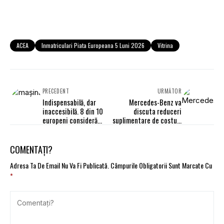
ACEA
Inmatriculari Piata Europeana 5 Luni 2026
Vitrina
PRECEDENT
URMĂTOR
Indispensabilă, dar
Mercedes-Benz va
inaccesibilă. 8 din 10
discuta reduceri
europeni consideră
suplimentare de costuri
mașina un articol de lux
cu reprezentanții
angajaților
COMENTAȚI?
Adresa Ta De Email Nu Va Fi Publicată.
Câmpurile Obligatorii Sunt Marcate Cu
*