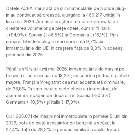
Datele ACEA mai arată că și înmatriculările de hibride plug-
in au continuat să crească, ajungând la 460.217 unități în
luna mai 2026. Această creștere a fost determinată de
creșterea volumelor pe piețe cheie, cum ar fi Italia
(+84,9%), Spania (+46,5%) și Germania (+16,1%). Prin
urmare, hibridele plug-in noi reprezintă 9,7% din
înmatriculările din UE, în creștere față de 8,3% în aceeași
perioadă din 2025.
Până la sfârșitul lunii mai 2026, înmatriculările de mașini pe
benzină s-au diminuat cu 18,2%, cu scăderi pe toate piețele
majore. Franța a înregistrat cea mai accentuată diminuare,
de 36,8%, în timp ce alte piețe cheie au înregistrat, de
asemenea, scăderi de două cifre: Spania (-20,3%),
Germania (-18,5%) și Italia (-17,3%).
Cu 1.065.071 de mașini noi înmatriculate în primele 5 luni din
2026, cota de piață a mașinilor pe benzină a scăzut la
22,4%, față de 28,5% în perioad similară a anului trecut.