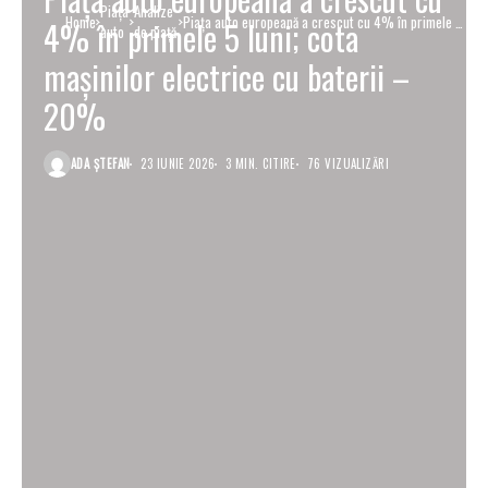
Piaţa
Analize
Home
Piața auto europeană a crescut cu 4% în primele 5
4% în primele 5 luni; cota
auto
de piață
luni; cota mașinilor electrice cu baterii – 20%
mașinilor electrice cu baterii –
20%
ADA ȘTEFAN
23 IUNIE 2026
3 MIN. CITIRE
76 VIZUALIZĂRI