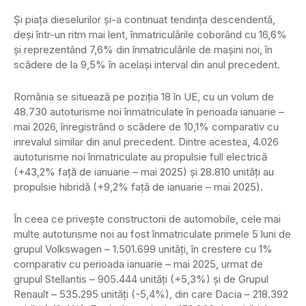
Și piața dieselurilor și-a continuat tendința descendentă,
deși într-un ritm mai lent, înmatriculările coborând cu 16,6%
și reprezentând 7,6% din înmatriculările de mașini noi, în
scădere de la 9,5% în același interval din anul precedent.
România se situează pe poziția 18 în UE, cu un volum de
48.730 autoturisme noi înmatriculate în perioada ianuarie –
mai 2026, înregistrând o scădere de 10,1% comparativ cu
inrevalul similar din anul precedent. Dintre acestea, 4.026
autoturisme noi înmatriculate au propulsie full electrică
(+43,2% față de ianuarie – mai 2025) și 28.810 unități au
propulsie hibridă (+9,2% față de ianuarie – mai 2025).
În ceea ce privește constructorii de automobile, cele mai
multe autoturisme noi au fost înmatriculate primele 5 luni de
grupul Volkswagen – 1.501.699 unități, în crestere cu 1%
comparativ cu perioada ianuarie – mai 2025, urmat de
grupul Stellantis – 905.444 unități (+5,3%) și de Grupul
Renault – 535.295 unități (-5,4%), din care Dacia – 218.392