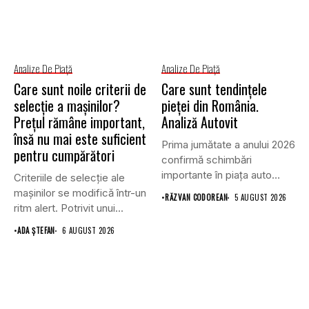
Analize De Piață
Analize De Piață
Care sunt noile criterii de
Care sunt tendințele
selecție a mașinilor?
pieței din România.
Prețul rămâne important,
Analiză Autovit
însă nu mai este suficient
Prima jumătate a anului 2026
pentru cumpărători
confirmă schimbări
importante în piața auto
Criteriile de selecție ale
din...
mașinilor se modifică într-un
•
RĂZVAN CODOREAN
5 AUGUST 2026
ritm alert. Potrivit unui...
•
ADA ȘTEFAN
6 AUGUST 2026