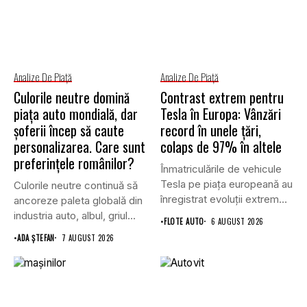
Analize De Piață
Analize De Piață
Culorile neutre domină
Contrast extrem pentru
piața auto mondială, dar
Tesla în Europa: Vânzări
șoferii încep să caute
record în unele țări,
personalizarea. Care sunt
colaps de 97% în altele
preferințele românilor?
Înmatriculările de vehicule
Tesla pe piața europeană au
Culorile neutre continuă să
înregistrat evoluții extrem
ancoreze paleta globală din
de...
industria auto, albul, griul...
•
FLOTE AUTO
6 AUGUST 2026
•
ADA ȘTEFAN
7 AUGUST 2026