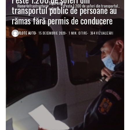
Siguranţă
Home
Infrastructură
Peste 1.200 de șoferi din transportul
transportul public de persoane au
rutieră
public de persoane au rămas fără permis
de conducere
rămas fără permis de conducere
FLOTE AUTO
15 DECEMBRIE 2020
1 MIN. CITIRE
364 VIZUALIZĂRI