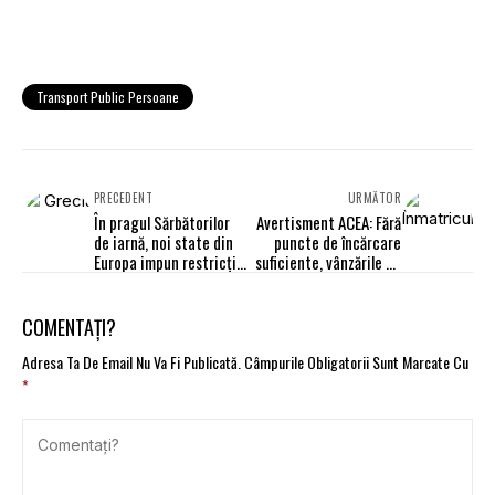
Transport Public Persoane
PRECEDENT
URMĂTOR
În pragul Sărbătorilor
Avertisment ACEA: Fără
de iarnă, noi state din
puncte de încărcare
Europa impun restricții
suficiente, vânzările de
severe
mașini electrice se vor
opri
COMENTAȚI?
Adresa Ta De Email Nu Va Fi Publicată.
Câmpurile Obligatorii Sunt Marcate Cu
*