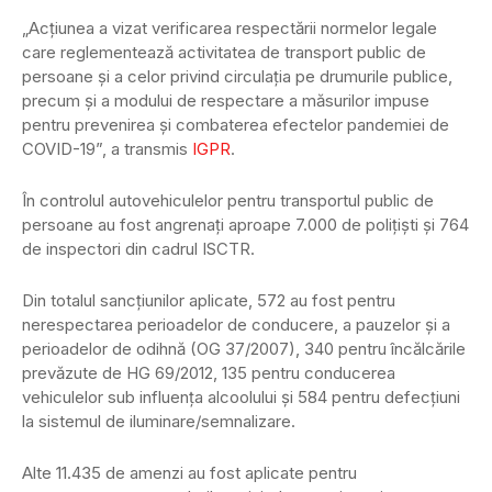
„Acţiunea a vizat verificarea respectării normelor legale
care reglementează activitatea de transport public de
persoane şi a celor privind circulaţia pe drumurile publice,
precum şi a modului de respectare a măsurilor impuse
pentru prevenirea şi combaterea efectelor pandemiei de
COVID-19”, a transmis
IGPR
.
În controlul autovehiculelor pentru transportul public de
persoane au fost angrenaţi aproape 7.000 de poliţişti şi 764
de inspectori din cadrul ISCTR.
Din totalul sancţiunilor aplicate, 572 au fost pentru
nerespectarea perioadelor de conducere, a pauzelor şi a
perioadelor de odihnă (OG 37/2007), 340 pentru încălcările
prevăzute de HG 69/2012, 135 pentru conducerea
vehiculelor sub influenţa alcoolului şi 584 pentru defecţiuni
la sistemul de iluminare/semnalizare.
Alte 11.435 de amenzi au fost aplicate pentru