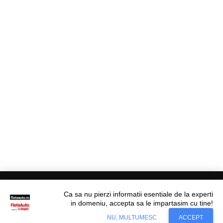
Ca sa nu pierzi informatii esentiale de la experti
in domeniu, accepta sa le impartasim cu tine!
Situl nostru utilizeaza cookies. Ce inseamna
© Flote Auto. Toate drepturile rezervate.
Accept
NU, MULTUMESC
ACCEPT
cookie?
Aflati mai mult...
Editorial
Asigurări
Fiscalitate
Juridic
Financiar
Analize De Piață
Transporturi