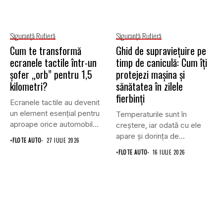
Siguranţă Rutieră
Siguranţă Rutieră
Cum te transformă
Ghid de supraviețuire pe
ecranele tactile într-un
timp de caniculă: Cum îți
șofer „orb” pentru 1,5
protejezi mașina și
kilometri?
sănătatea în zilele
fierbinți
Ecranele tactile au devenit
un element esențial pentru
Temperaturile sunt în
aproape orice automobil
creștere, iar odată cu ele
modern....
apare și dorința de...
•
FLOTE AUTO
27 IULIE 2026
•
FLOTE AUTO
16 IULIE 2026