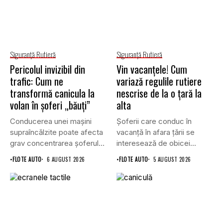
Siguranţă Rutieră
Siguranţă Rutieră
Pericolul invizibil din
Vin vacanțele! Cum
trafic: Cum ne
variază regulile rutiere
transformă canicula la
nescrise de la o țară la
volan în șoferi „băuți”
alta
Conducerea unei mașini
Șoferii care conduc în
supraîncălzite poate afecta
vacanță în afara țării se
grav concentrarea șoferului
interesează de obicei...
și poate crește...
•
FLOTE AUTO
6 AUGUST 2026
•
FLOTE AUTO
5 AUGUST 2026