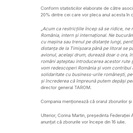
Conform statisticilor elaborate de către asoc
20% dintre cei care vor pleca anul acesta în 
„Acum ca restricţiile încep să se ridice, ne
România, intern şi internaţional. Ne bucurăm 
cu maşina sau trenul pe distanţe lungi, pent
distanţa de la Timişoara până pe litoral se 
avionul, acelaşi drum, durează doar o ora, în
români aşteptau introducerea acestor rute şi
vom redescoperi România şi vom contribui l
solidaritate cu business-urile româneşti, p
şi încrederea că împreună putem depăşi per
director general TAROM.
Compania menționează că orarul zborurilor şi t
Ulterior, Corina Martin, președinta Federaţiei
anunțat că zborurile vor începe din 16 iulie.