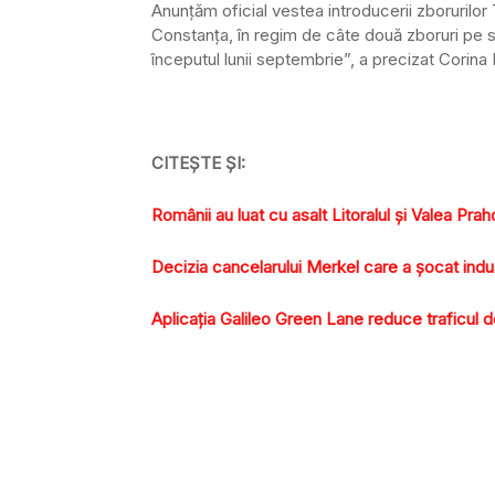
Anunţăm oficial vestea introducerii zborurilo
Constanţa, în regim de câte două zboruri pe să
începutul lunii septembrie”, a precizat Corina
CITEȘTE ȘI:
Românii au luat cu asalt Litoralul şi Valea Prah
Decizia cancelarului Merkel care a șocat ind
Aplicația Galileo Green Lane reduce traficul de