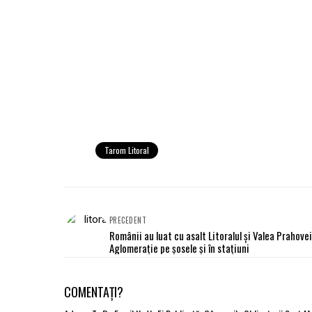
Tarom Litoral
PRECEDENT
Românii au luat cu asalt Litoralul şi Valea Prahovei
Aglomeraţie pe şosele şi în staţiuni
COMENTAȚI?