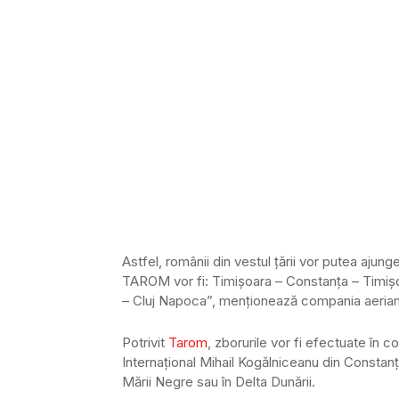
Astfel, românii din vestul ţării vor putea ajung
TAROM vor fi: Timişoara – Constanţa – Timiş
– Cluj Napoca”, menţionează compania aerian
Potrivit
Tarom
, zborurile vor fi efectuate în c
Internaţional Mihail Kogălniceanu din Constanţa,
Mării Negre sau în Delta Dunării.