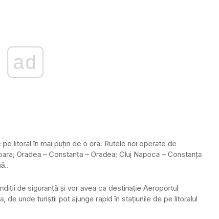
ad
e pe litoral în mai puţin de o ora. Rutele noi operate de
oara; Oradea – Constanţa – Oradea; Cluj Napoca – Constanţa
ă..
ondiţii de siguranţă şi vor avea ca destinaţie Aeroportul
 de unde turiştii pot ajunge rapid în staţiunile de pe litoralul