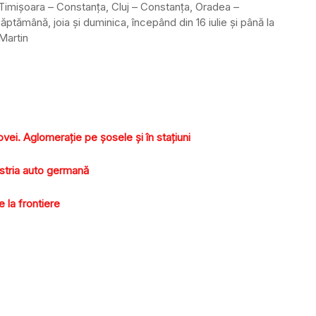
r Timişoara – Constanţa, Cluj – Constanţa, Oradea –
ptămână, joia şi duminica, începând din 16 iulie şi până la
 Martin
ovei. Aglomeraţie pe şosele şi în staţiuni
ustria auto germană
 la frontiere