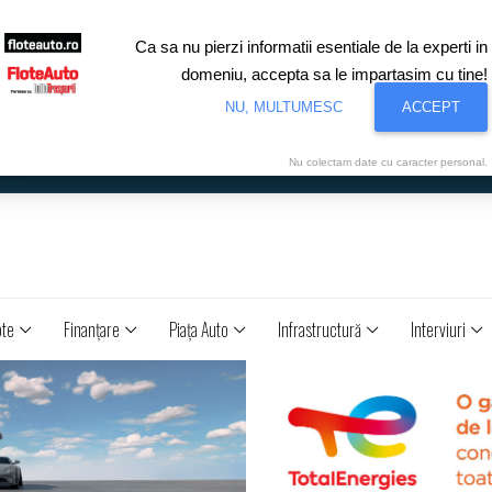
Ca sa nu pierzi informatii esentiale de la experti in
domeniu, accepta sa le impartasim cu tine!
NU, MULTUMESC
ACCEPT
Nu colectam date cu caracter personal.
ote
Finanţare
Piaţa Auto
Infrastructură
Interviuri