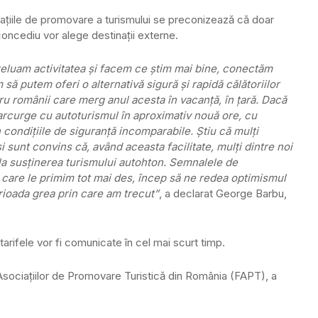
iaţiile de promovare a turismului se preconizează că doar
concediu vor alege destinaţii externe.
 reluam activitatea şi facem ce ştim mai bine, conectăm
să putem oferi o alternativă sigură şi rapidă călătoriilor
ru românii care merg anul acesta în vacanţă, în ţară. Dacă
parcurge cu autoturismul în aproximativ nouă ore, cu
 condiţiile de siguranţă incomparabile. Ştiu că mulţi
 sunt convins că, având aceasta facilitate, mulţi dintre noi
a susţinerea turismului autohton. Semnalele de
e care le primim tot mai des, încep să ne redea optimismul
ioada grea prin care am trecut”
, a declarat George Barbu,
arifele vor fi comunicate în cel mai scurt timp.
 Asociaţiilor de Promovare Turistică din România (FAPT), a