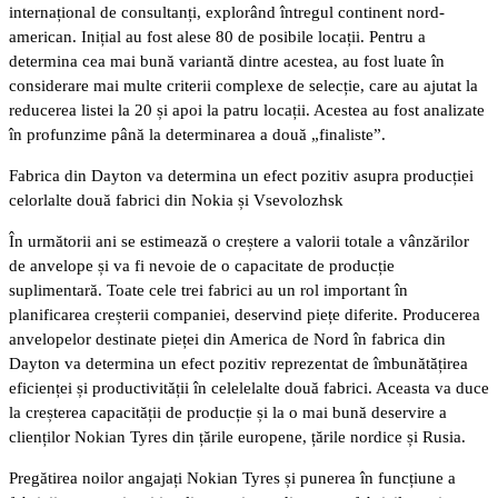
internațional de consultanți, explorând întregul continent nord-
american. Inițial au fost alese 80 de posibile locații. Pentru a
determina cea mai bună variantă dintre acestea, au fost luate în
considerare mai multe criterii complexe de selecție, care au ajutat la
reducerea listei la 20 și apoi la patru locații. Acestea au fost analizate
în profunzime până la determinarea a două „finaliste”.
Fabrica din Dayton va determina un efect pozitiv asupra producției
celorlalte două fabrici din Nokia și Vsevolozhsk
În următorii ani se estimează o creștere a valorii totale a vânzărilor
de anvelope și va fi nevoie de o capacitate de producție
suplimentară. Toate cele trei fabrici au un rol important în
planificarea creșterii companiei, deservind piețe diferite. Producerea
anvelopelor destinate pieței din America de Nord în fabrica din
Dayton va determina un efect pozitiv reprezentat de îmbunătățirea
eficienței și productivității în celelelalte două fabrici. Aceasta va duce
la creșterea capacității de producție și la o mai bună deservire a
clienților Nokian Tyres din țările europene, țările nordice și Rusia.
Pregătirea noilor angajați Nokian Tyres și punerea în funcțiune a