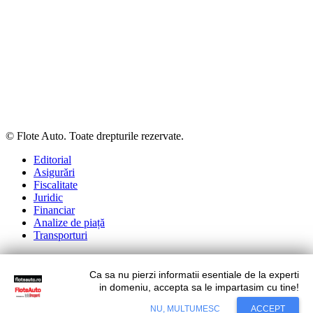
© Flote Auto. Toate drepturile rezervate.
Editorial
Asigurări
Fiscalitate
Juridic
Financiar
Analize de piață
Transporturi
Ca sa nu pierzi informatii esentiale de la experti
Situl nostru utilizeaza cookies. Ce inseamna cookie?
Aflati mai
in domeniu, accepta sa le impartasim cu tine!
mult...
NU, MULTUMESC
ACCEPT