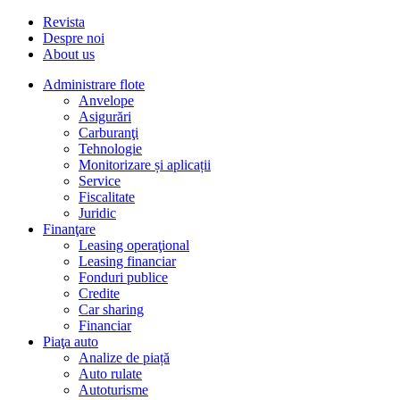
Revista
Despre noi
About us
Administrare flote
Anvelope
Asigurări
Carburanţi
Tehnologie
Monitorizare și aplicații
Service
Fiscalitate
Juridic
Finanţare
Leasing operaţional
Leasing financiar
Fonduri publice
Credite
Car sharing
Financiar
Piaţa auto
Analize de piață
Auto rulate
Autoturisme