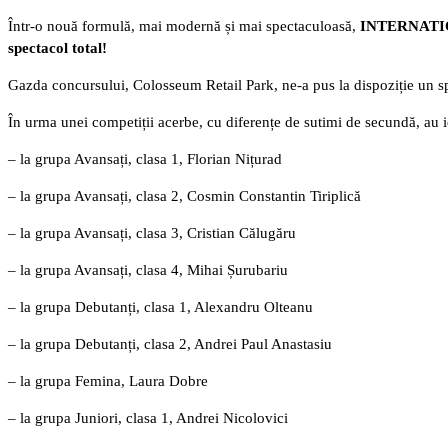
Într-o nouă formulă, mai modernă și mai spectaculoasă,
INTERNATI
spectacol total!
Gazda concursului, Colosseum Retail Park, ne-a pus la dispoziție un spa
În urma unei competiții acerbe, cu diferențe de sutimi de secundă, au ie
– la grupa Avansați, clasa 1, Florian Nițurad
– la grupa Avansați, clasa 2, Cosmin Constantin Tiriplică
– la grupa Avansați, clasa 3, Cristian Călugăru
– la grupa Avansați, clasa 4, Mihai Șurubariu
– la grupa Debutanți, clasa 1, Alexandru Olteanu
– la grupa Debutanți, clasa 2, Andrei Paul Anastasiu
– la grupa Femina, Laura Dobre
– la grupa Juniori, clasa 1, Andrei Nicolovici