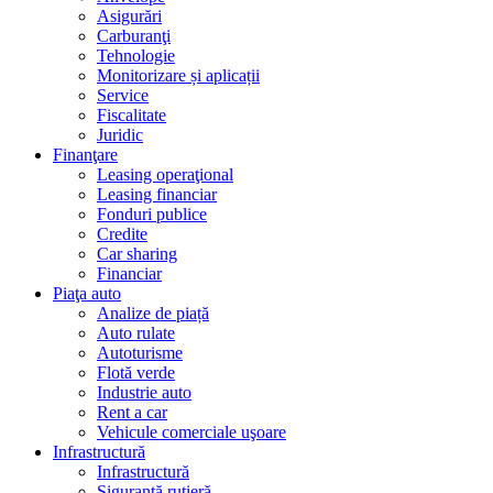
Asigurări
Carburanţi
Tehnologie
Monitorizare și aplicații
Service
Fiscalitate
Juridic
Finanţare
Leasing operaţional
Leasing financiar
Fonduri publice
Credite
Car sharing
Financiar
Piaţa auto
Analize de piață
Auto rulate
Autoturisme
Flotă verde
Industrie auto
Rent a car
Vehicule comerciale uşoare
Infrastructură
Infrastructură
Siguranţă rutieră