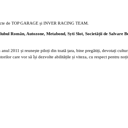
a puncte de TOP GARAGE și INVER RACING TEAM.
Clubul Rom
â
n, Autozone, Metabond, Syti Slot, Societății de Salvare Buc
și reunește piloți din toată țara, bine pregătiți, devotați culturii 
rilor care vor să își dezvolte abilitățile și viteza, cu respect pentru noț