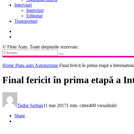
Interviuri
Interviuri
Editorial
Transporturi
© Flote Auto. Toate drepturile rezervate.
Home
Piaţa auto
Autoturisme
Final fericit în prima etapă a Internati
Final fericit în prima etapă a I
Tudor Șerban
11 mai 2017
1 min. citire
400 vizualizări
Share