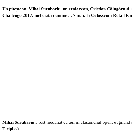
Un piteștean, Mihai Șurubariu, un craiovean, Cristian Călugăru și 
Challenge 2017, încheiată duminică, 7 mai, la Colosseum Retail Pa
Mihai Șurubariu
a fost medaliat cu aur în clasamenul open, obținând ș
Tiriplică
.