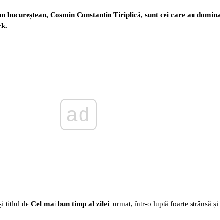
un bucureștean, Cosmin Constantin Tiriplică, sunt cei care au domina
rk.
ad
i titlul de
Cel mai bun timp al zilei
, urmat, într-o luptă foarte strânsă ș