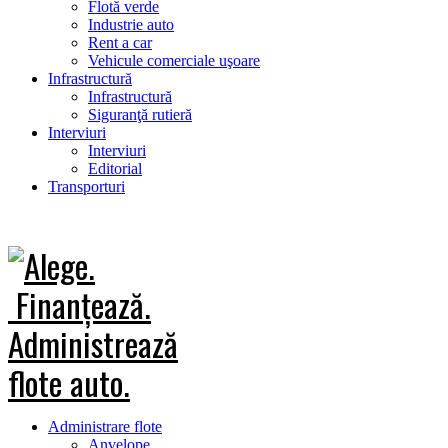
Flotă verde
Industrie auto
Rent a car
Vehicule comerciale uşoare
Infrastructură
Infrastructură
Siguranţă rutieră
Interviuri
Interviuri
Editorial
Transporturi
Administrare flote
Anvelope