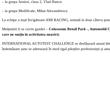
– la grupa Juniori, clasa 2, Vlad Hancu
– la grupa Modificate, Mihai Alexandrescu
La echipe a ieșit învigătoare AMI RACING, urmată la doar câtev
Mulțumiri li se cuvin gazdei –
Colosseum Retail Park -, Automobil 
care ne susțin în activitatea noastră.
INTERNATIONAL AUTOTEST CHALLENGE se desfășoară anual din anul 2011 
îndemânare auto se adresează în mod egal piloților profesioniști și amato