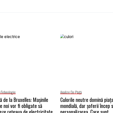
e
Tehnologie
Analize De Piață
ă de la Bruxelles: Mașinile
Culorile neutre domină piaț
e noi vor fi obligate să
mondială, dar șoferii încep 
eze rețeaua de electricitate
personalizarea. Care sunt