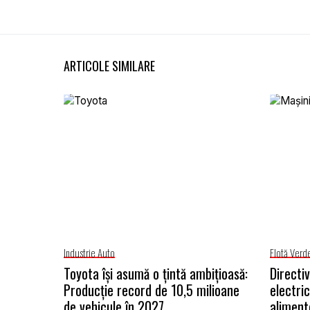
ARTICOLE SIMILARE
Industrie Auto
Flotă Verd
Toyota își asumă o țintă ambițioasă:
Directiv
Producție record de 10,5 milioane
electric
de vehicule în 2027
aliment