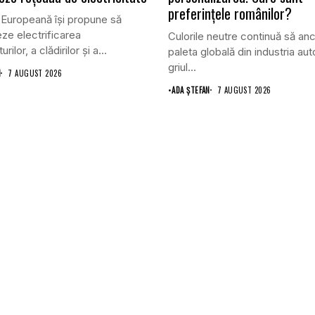
preferințele românilor?
Europeană își propune să
ze electrificarea
Culorile neutre continuă să an
rilor, a clădirilor și a...
paleta globală din industria auto
griul...
N
7 AUGUST 2026
•
ADA ȘTEFAN
7 AUGUST 2026