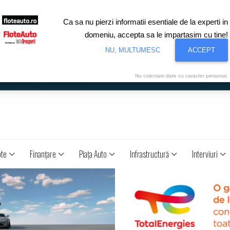
Ca sa nu pierzi informatii esentiale de la experti in
domeniu, accepta sa le impartasim cu tine!
NU, MULTUMESC
ACCEPT
Nu colectam date cu caracter personal.
ote
Finanţare
Piaţa Auto
Infrastructură
Interviuri