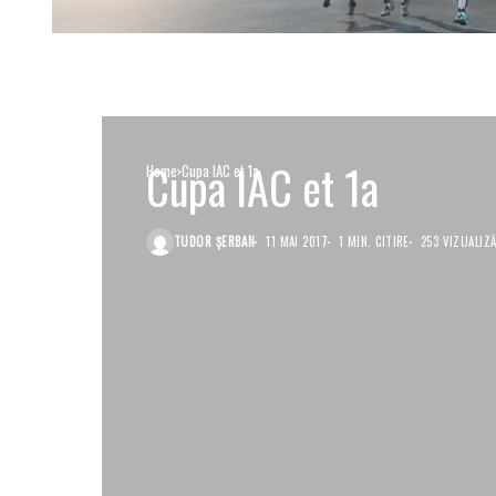
Cupa IAC et 1a
Home
Cupa IAC et 1a
TUDOR ȘERBAN
11 MAI 2017
1 MIN. CITIRE
253 VIZUALIZĂ