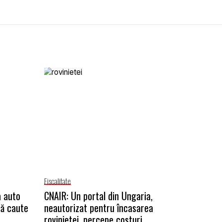
Fiscalitate
a auto
CNAIR: Un portal din Ungaria,
să caute
neautorizat pentru încasarea
rovinietei, percepe costuri