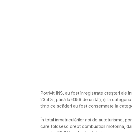
Potrivit INS, au fost înregistrate creṣteri ale 
23,4%, până la 6.156 de unități, ṣi la categori
timp ce scăderi au fost consemnate la categor
În total înmatriculărilor noi de autoturisme, 
care folosesc drept combustibil motorina, dar 