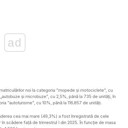
ad
înmatriculărilor noi la categoria ”mopede ṣi motociclete”, cu
a „autobuze ṣi microbuze”, cu 2,5%, până la 735 de unități, în
ia ”autoturisme”, cu 10%, până la 116.857 de unități.
ponderea cea mai mare (49,3%) a fost înregistrată de cele
în scădere faṭă de trimestrul I din 2025. În funcţie de masa