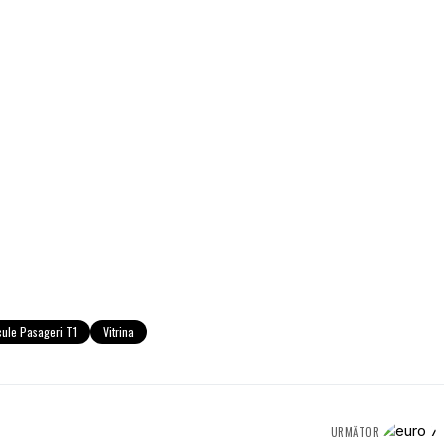
cule Pasageri T1
Vitrina
URMĂTOR