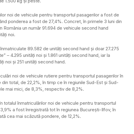
e 1.500 kg ṣi peste.
rilor noi de vehicule pentru transportul pasagerilor a fost de
când ponderea a fost de 27,4%. Concret, în primele 3 luni din
ă în România un număr 91.694 de vehicule second hand
ăți noi.
 înmatriculate 89.582 de unități second hand și doar 27.275
” – 4.295 unități noi și 1.861 unități second hand, iar la
i noi și 251 unități second hand.
culări noi de vehicule rutiere pentru transportul pasagerilor în
din total, de 22,2%, în timp ce în regiunile Sud-Est și Sud-
le mai mici, de 8,3%, respectiv de 8,2%.
 totalul înmatriculărilor noi de vehicule pentru transportul
9% a fost înregistrată tot în regiunea Bucureṣti-Ilfov, în
ată cea mai scăzută pondere, de 12,2%.