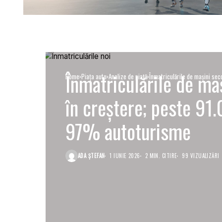
Înmatriculările de ma
Home
Piaţa auto
Analize de piață
Înmatriculările de mașini sec
în creștere; peste 91.
97% autoturisme
ADA ȘTEFAN
1 IUNIE 2026
2 MIN. CITIRE
99 VIZUALIZĂRI