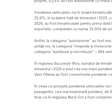
proprie, 53,9% au fost autoturisme cu masa d
Ponderea vehiculelor noi în totalul înmatriculă
25,9%, în scădere faṭă de trimestrul I 2025, 
2026, au fost înmatriculate pentru prima dat
importate, comparativ cu numai 32.054 de unit
Astfel, la categoria ”autoturisme” au fost nou
unități noi, la categoria ”mopede şi motociclete
categoria ”autobuze şi microbuze” – 484 unităț
În regiunea Bucureṣti-Ilfov, numărul de înmatri
trimestrul I 2026 a avut cea mai mare pondere 
Vest Oltenia au fost consemnate ponderile ce
În ceea ce priveṣte ponderea vehiculelor noi în
pasagerilor, cea mai însemnată pondere, de 63,
timp ce în regiunea Nord-Est a fost consemn