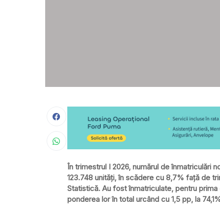
În trimestrul I 2026, numărul de înmatriculări n
123.748 unități, în scădere cu 8,7% faţă de tri
Statistică. Au fost înmatriculate, pentru pri
ponderea lor în total urcând cu 1,5 pp, la 74,1