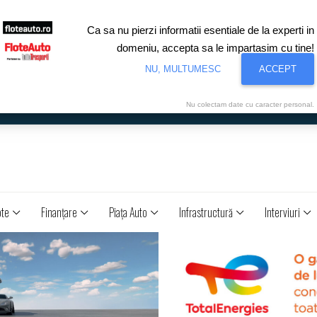
Ca sa nu pierzi informatii esentiale de la experti in
domeniu, accepta sa le impartasim cu tine!
NU, MULTUMESC
ACCEPT
Nu colectam date cu caracter personal.
ote
Finanţare
Piaţa Auto
Infrastructură
Interviuri