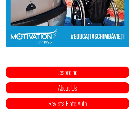
Despre noi
About Us
Revista Flote Auto