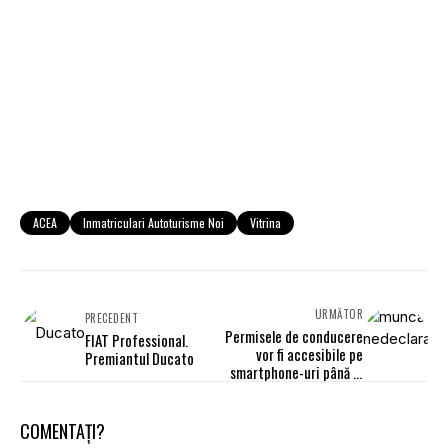
ACEA
Inmatriculari Autoturisme Noi
Vitrina
URMĂTOR
PRECEDENT
Permisele de conducere
FIAT Professional.
vor fi accesibile pe
Premiantul Ducato
smartphone-uri până la
finalul anului 2030
COMENTAȚI?