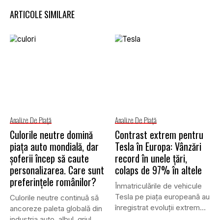
ARTICOLE SIMILARE
Analize De Piață
Analize De Piață
Culorile neutre domină
Contrast extrem pentru
piața auto mondială, dar
Tesla în Europa: Vânzări
șoferii încep să caute
record în unele țări,
personalizarea. Care sunt
colaps de 97% în altele
preferințele românilor?
Înmatriculările de vehicule
Tesla pe piața europeană au
Culorile neutre continuă să
înregistrat evoluții extrem
ancoreze paleta globală din
de...
industria auto, albul, griul...