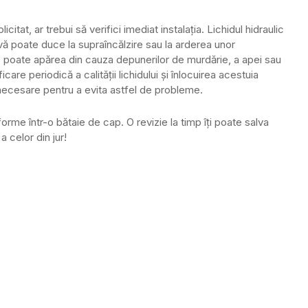
itat, ar trebui să verifici imediat instalația. Lichidul hidraulic
ă poate duce la supraîncălzire sau la arderea unor
c poate apărea din cauza depunerilor de murdărie, a apei sau
icare periodică a calității lichidului și înlocuirea acestuia
ecesare pentru a evita astfel de probleme.
me într-o bătaie de cap. O revizie la timp îți poate salva
a celor din jur!