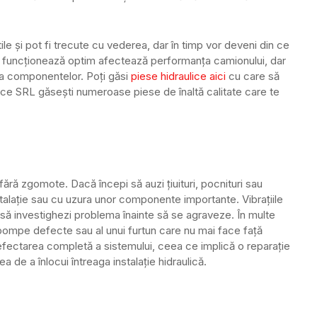
ile și pot fi trecute cu vederea, dar în timp vor deveni din ce
nu funcționează optim afectează performanța camionului, dar
 a componentelor. Poți găsi
piese hidraulice aici
cu care să
ice SRL găsești numeroase piese de înaltă calitate care te
 fără zgomote. Dacă începi să auzi țiuituri, pocnituri sau
instalație sau cu uzura unor componente importante. Vibrațiile
să investighezi problema înainte să se agraveze. În multe
 pompe defecte sau al unui furtun care nu mai face față
efectarea completă a sistemului, ceea ce implică o reparație
ea de a înlocui întreaga instalație hidraulică.