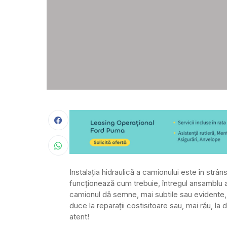
Instalația hidraulică a camionului este în str
funcționează cum trebuie, întregul ansamblu ar
camionul dă semne, mai subtile sau evidente,
duce la reparații costisitoare sau, mai rău, la
atent!