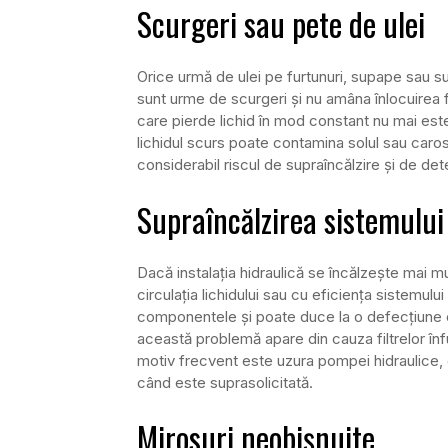
Scurgeri sau pete de ulei
Orice urmă de ulei pe furtunuri, supape sau 
sunt urme de scurgeri și nu amâna înlocuirea fu
care pierde lichid în mod constant nu mai es
lichidul scurs poate contamina solul sau carosa
considerabil riscul de supraîncălzire și de de
Supraîncălzirea sistemului
Dacă instalația hidraulică se încălzește mai 
circulația lichidului sau cu eficiența sistemulu
componentele și poate duce la o defecțiune co
această problemă apare din cauza filtrelor înfu
motiv frecvent este uzura pompei hidraulice,
când este suprasolicitată.
Mirosuri neobișnuite