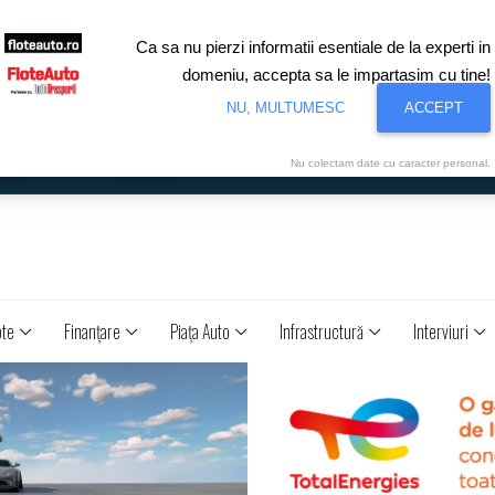
Ca sa nu pierzi informatii esentiale de la experti in
domeniu, accepta sa le impartasim cu tine!
NU, MULTUMESC
ACCEPT
Nu colectam date cu caracter personal.
ote
Finanţare
Piaţa Auto
Infrastructură
Interviuri