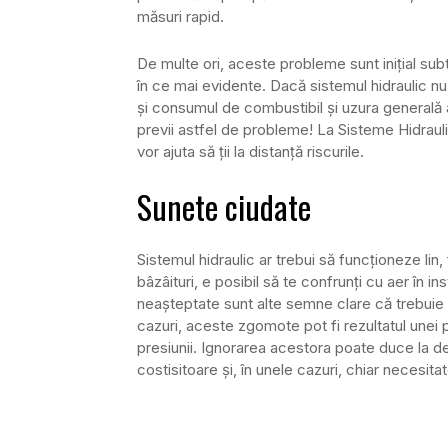
măsuri rapid.
De multe ori, aceste probleme sunt inițial subt
în ce mai evidente. Dacă sistemul hidraulic 
și consumul de combustibil și uzura generală
previi astfel de probleme! La Sisteme Hidraul
vor ajuta să ții la distanță riscurile.
Sunete ciudate
Sistemul hidraulic ar trebui să funcționeze lin,
bâzâituri, e posibil să te confrunți cu aer în 
neașteptate sunt alte semne clare că trebuie 
cazuri, aceste zgomote pot fi rezultatul unei
presiunii. Ignorarea acestora poate duce la d
costisitoare și, în unele cazuri, chiar necesitat