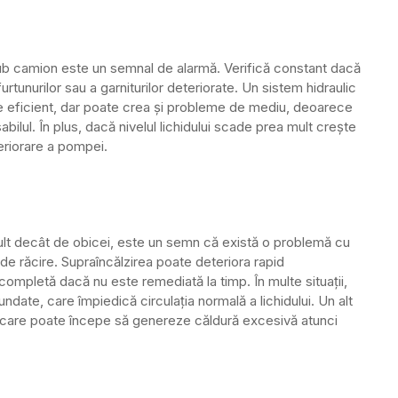
sub camion este un semnal de alarmă. Verifică constant dacă
rtunurilor sau a garniturilor deteriorate. Un sistem hidraulic
te eficient, dar poate crea și probleme de mediu, deoarece
bilul. În plus, dacă nivelul lichidului scade prea mult crește
teriorare a pompei.
mult decât de obicei, este un semn că există o problemă cu
i de răcire. Supraîncălzirea poate deteriora rapid
mpletă dacă nu este remediată la timp. În multe situații,
ndate, care împiedică circulația normală a lichidului. Un alt
 care poate începe să genereze căldură excesivă atunci