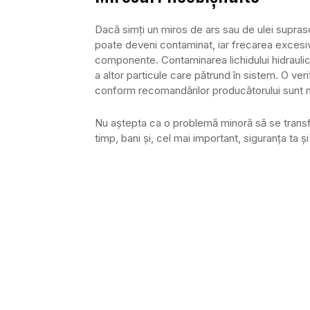
Dacă simți un miros de ars sau de ulei suprasolic
poate deveni contaminat, iar frecarea excesiv
componente. Contaminarea lichidului hidrauli
a altor particule care pătrund în sistem. O verif
conform recomandărilor producătorului sunt n
Nu aștepta ca o problemă minoră să se transfor
timp, bani și, cel mai important, siguranța ta și 