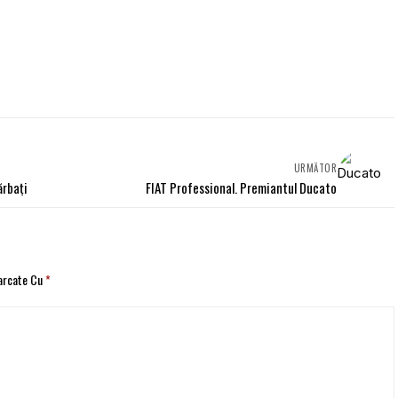
URMĂTOR
ărbați
FIAT Professional. Premiantul Ducato
Marcate Cu
*