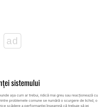
ad
enței sistemului
punde așa cum ar trebui, ridică mai greu sau reacționează cu
 Printre problemele comune se numără o scurgere de lichid, o
 orice scădere a performanței înseamnă că trebuie să iei