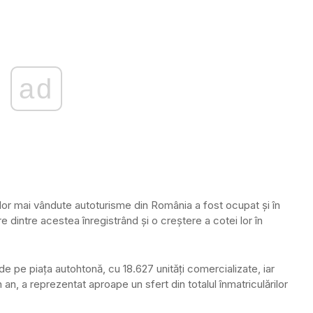
ad
lor mai vândute autoturisme din România a fost ocupat şi în
 dintre acestea înregistrând şi o creştere a cotei lor în
e pe piaţa autohtonă, cu 18.627 unităţi comercializate, iar
an, a reprezentat aproape un sfert din totalul înmatriculărilor