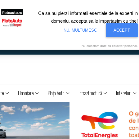
Ca sa nu pierzi informatii esentiale de la experti in
domeniu, accepta sa le impartasim cu tine!
NU, MULTUMESC
ACCEPT
Nu colectam date cu caracter personal.
ote
Finanţare
Piaţa Auto
Infrastructură
Interviuri