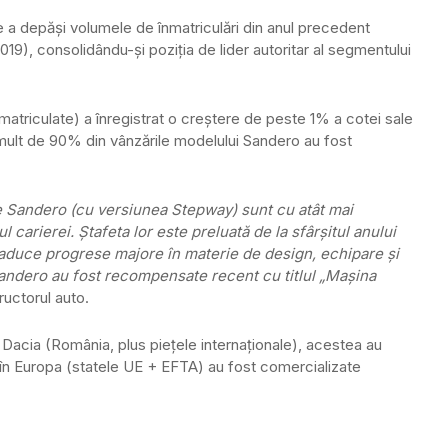
a depăşi volumele de înmatriculări din anul precedent
n 2019), consolidându-şi poziţia de lider autoritar al segmentului
nmatriculate) a înregistrat o creştere de peste 1% a cotei sale
mult de 90% din vânzările modelului Sandero au fost
de Sandero (cu versiunea Stepway) sunt cu atât mai
l carierei. Ştafeta lor este preluată de la sfârşitul anului
aduce progrese majore în materie de design, echipare şi
andero au fost recompensate recent cu titlul „Maşina
uctorul auto.
i Dacia (România, plus pieţele internaţionale), acestea au
re în Europa (statele UE + EFTA) au fost comercializate