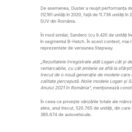
De asemenea, Duster a reuşit performanţa de 
(12.161 unităţi în 2020, faţă de 11.736 unităţi î
SUV din România.
În mod similar, Sandero (cu 9.420 de unităţi î
în segmentul B-Hatch. În acest context, mai 
reprezentate de versiunea Stepway.
„Rezultatele înregistrate atât Logan cât şi 
remarcabile, cu cât ambele se află la sfârşitu
trecut de o nouă generaţie de modele care 
calitate percepută. Noile modele Logan şi S
Anului 2021 în România”
, menţionează constr
În ceea ce priveşte vânzările totale ale mărci
atins, anul trecut, 520.765 de unităţi, din ca
385.674 de autovehicule.