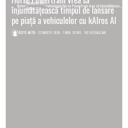
Administrare
Home
Tehnologie
Horse Powertrain vrea să înjumătățească
înjumătățească timpul de lansare
flote
timpul de lansare pe piață a vehiculelor
cu kAIros AI
pe piață a vehiculelor cu kAIros AI
FLOTE AUTO
23 MARTIE 2026
1 MIN. CITIRE
142 VIZUALIZĂRI