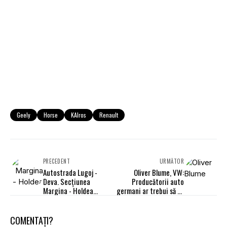
Geely
Horse
KAIros
Renault
PRECEDENT
URMĂTOR
Autostrada Lugoj -
Oliver Blume, VW:
Deva. Secțiunea
Producătorii auto
Margina - Holdea
germani ar trebui să se
realizată în proporție de
inspire din planificarea
56%
chineză
COMENTAȚI?