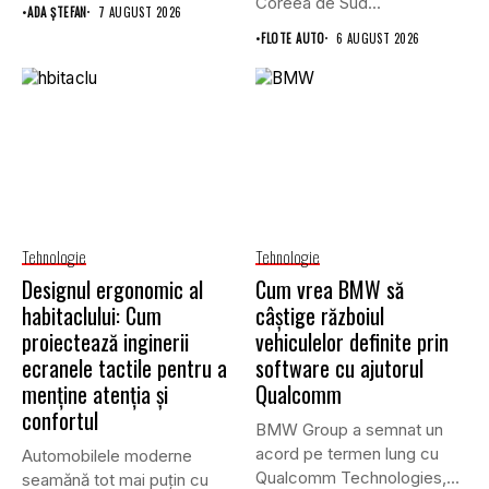
a clădirilor și a...
Coreea de Sud...
•
ADA ȘTEFAN
7 AUGUST 2026
•
FLOTE AUTO
6 AUGUST 2026
Tehnologie
Tehnologie
Designul ergonomic al
Cum vrea BMW să
habitaclului: Cum
câștige războiul
proiectează inginerii
vehiculelor definite prin
ecranele tactile pentru a
software cu ajutorul
menține atenția și
Qualcomm
confortul
BMW Group a semnat un
acord pe termen lung cu
Automobilele moderne
Qualcomm Technologies,...
seamănă tot mai puțin cu