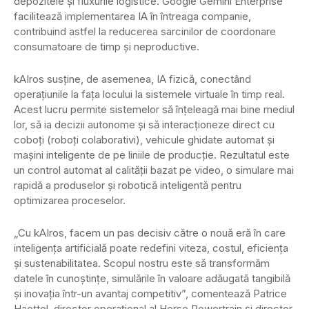
depozitele și fluxurile logistice. Google Gemini Enterprise
facilitează implementarea IA în întreaga companie,
contribuind astfel la reducerea sarcinilor de coordonare
consumatoare de timp și neproductive.
kAIros susține, de asemenea, IA fizică, conectând
operațiunile la fața locului la sistemele virtuale în timp real.
Acest lucru permite sistemelor să înțeleagă mai bine mediul
lor, să ia decizii autonome și să interacționeze direct cu
coboți (roboți colaborativi), vehicule ghidate automat și
mașini inteligente de pe liniile de producție. Rezultatul este
un control automat al calității bazat pe video, o simulare mai
rapidă a produselor și robotică inteligentă pentru
optimizarea proceselor.
„Cu kAIros, facem un pas decisiv către o nouă eră în care
inteligența artificială poate redefini viteza, costul, eficiența
și sustenabilitatea. Scopul nostru este să transformăm
datele în cunoștințe, simulările în valoare adăugată tangibilă
și inovația într-un avantaj competitiv”, comentează Patrice
Haettel, director operațional al Horse Powertrain și director