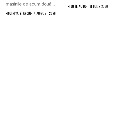
mașinile de acum două
•
FLOTE AUTO
31 IULIE 2026
decenii....
•
DOINIŢA STANCIU
4 AUGUST 2026