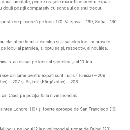
a doua jumătate, printre orașele mai ieftine pentru expați.
u două poziții comparativ cu sondajul de anul trecut.
apesta se plasează pe locul 170, Varșovia – 169, Sofia – 180
clasat pe locul al cincilea și al șaselea loc, iar orașele
e locul al patrulea, al optulea și, respectiv, al nouălea.
na s-au clasat pe locul al șaptelea și al 10-lea.
rașe din lume pentru expați sunt Tunis (Tunisia) – 209,
an) – 207 și Bișkek (Kârgâzstan) – 206.
in Ciad, pe poziția 15 la nivel mondial.
înaintea Londrei (19) și foarte aproape de San Francisco (16)
ijlociu, pe locul 12 la nivel mondial, urmat de Dubai (23).