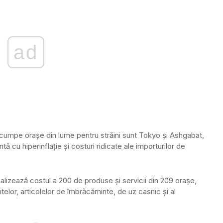
ad
 scumpe orașe din lume pentru străini sunt Tokyo și Ashgabat,
ă cu hiperinflație și costuri ridicate ale importurilor de
lizează costul a 200 de produse și servicii din 209 orașe,
ntelor, articolelor de îmbrăcăminte, de uz casnic și al