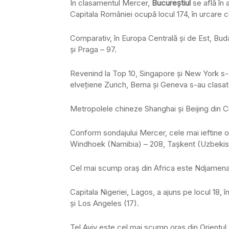
În clasamentul Mercer,
Bucureștiul
se află în 
Capitala României ocupă locul 174, în urcare c
Comparativ, în Europa Centrală și de Est, Bud
și Praga – 97.
Revenind la Top 10, Singapore și New York s-au 
elvețiene Zurich, Berna și Geneva s-au clasat p
Metropolele chineze Shanghai și Beijing din Chi
Conform sondajului Mercer, cele mai ieftine o
Windhoek (Namibia) – 208, Tașkent (Uzbekist
Cel mai scump oraș din Africa este Ndjamena d
Capitala Nigeriei, Lagos, a ajuns pe locul 18, 
și Los Angeles (17).
Tel Aviv este cel mai scump oraș din Orientul M