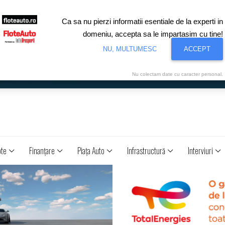
Ca sa nu pierzi informatii esentiale de la experti in
domeniu, accepta sa le impartasim cu tine!
NU, MULTUMESC
ACCEPT
Nu colectam date cu caracter personal.
ote
Finanţare
Piaţa Auto
Infrastructură
Interviuri