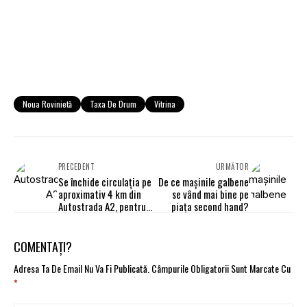
Noua Rovinietă
Taxa De Drum
Vitrina
PRECEDENT
URMĂTOR
Se închide circulația pe
De ce mașinile galbene
aproximativ 4 km din
se vând mai bine pe
Autostrada A2, pentru
piața second hand?
două nopți
COMENTAȚI?
Adresa Ta De Email Nu Va Fi Publicată.
Câmpurile Obligatorii Sunt Marcate Cu
*