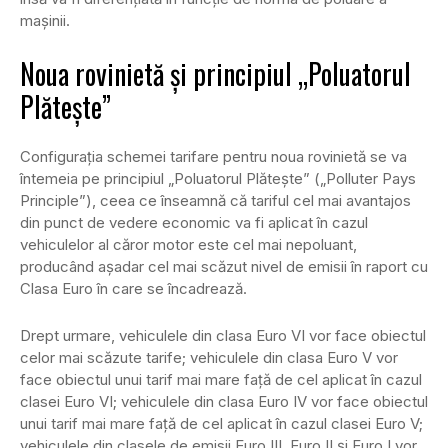
mașinii.
Noua rovinietă și principiul „Poluatorul
Plătește”
Configurația schemei tarifare pentru noua rovinietă se va
întemeia pe principiul „Poluatorul Plătește” („Polluter Pays
Principle”), ceea ce înseamnă că tariful cel mai avantajos
din punct de vedere economic va fi aplicat în cazul
vehiculelor al căror motor este cel mai nepoluant,
producând așadar cel mai scăzut nivel de emisii în raport cu
Clasa Euro în care se încadrează.
Drept urmare, vehiculele din clasa Euro VI vor face obiectul
celor mai scăzute tarife; vehiculele din clasa Euro V vor
face obiectul unui tarif mai mare față de cel aplicat în cazul
clasei Euro VI; vehiculele din clasa Euro IV vor face obiectul
unui tarif mai mare față de cel aplicat în cazul clasei Euro V;
vehiculele din clasele de emisii Euro III, Euro II și Euro I vor