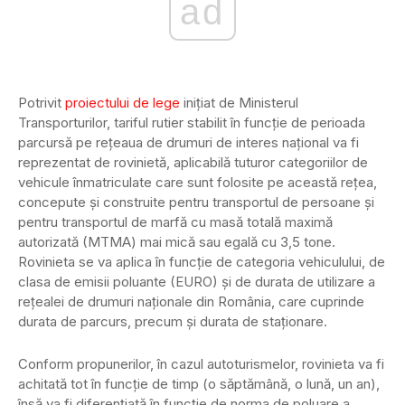
ad
Potrivit
proiectului de lege
inițiat de Ministerul
Transporturilor, tariful rutier stabilit în funcție de perioada
parcursă pe rețeaua de drumuri de interes național va fi
reprezentat de rovinietă, aplicabilă tuturor categoriilor de
vehicule înmatriculate care sunt folosite pe această rețea,
concepute şi construite pentru transportul de persoane și
pentru transportul de marfă cu masă totală maximă
autorizată (MTMA) mai mică sau egală cu 3,5 tone.
Rovinieta se va aplica în funcţie de categoria vehiculului, de
clasa de emisii poluante (EURO) și de durata de utilizare a
reţealei de drumuri naţionale din România, care cuprinde
durata de parcurs, precum şi durata de staţionare.
Conform propunerilor, în cazul autoturismelor, rovinieta va fi
achitată tot în funcție de timp (o săptămână, o lună, un an),
însă va fi diferențiată în funcție de norma de poluare a