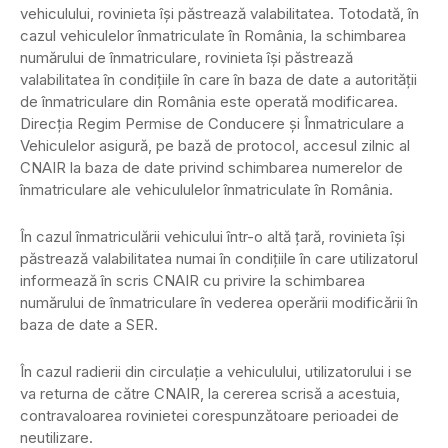
vehiculului, rovinieta îşi păstrează valabilitatea. Totodată, în
cazul vehiculelor înmatriculate în România, la schimbarea
numărului de înmatriculare, rovinieta îşi păstrează
valabilitatea în condiţiile în care în baza de date a autorităţii
de înmatriculare din România este operată modificarea.
Direcţia Regim Permise de Conducere şi Înmatriculare a
Vehiculelor asigură, pe bază de protocol, accesul zilnic al
CNAIR la baza de date privind schimbarea numerelor de
înmatriculare ale vehicululelor înmatriculate în România.
În cazul înmatriculării vehicului într-o altă țară, rovinieta îşi
păstrează valabilitatea numai în condiţiile în care utilizatorul
informează în scris CNAIR cu privire la schimbarea
numărului de înmatriculare în vederea operării modificării în
baza de date a SER.
În cazul radierii din circulaţie a vehiculului, utilizatorului i se
va returna de către CNAIR, la cererea scrisă a acestuia,
contravaloarea rovinietei corespunzătoare perioadei de
neutilizare.