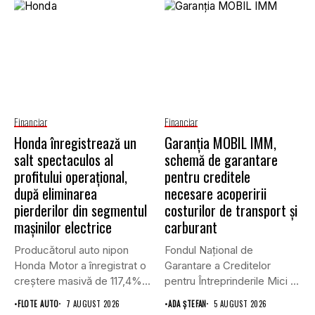
Financiar
Financiar
Honda înregistrează un
Garanţia MOBIL IMM,
salt spectaculos al
schemă de garantare
profitului operațional,
pentru creditele
după eliminarea
necesare acoperirii
pierderilor din segmentul
costurilor de transport şi
mașinilor electrice
carburant
Producătorul auto nipon
Fondul Național de
Honda Motor a înregistrat o
Garantare a Creditelor
creștere masivă de 117,4%...
pentru Întreprinderile Mici și
Mijlocii (FNGCIMM)...
•
FLOTE AUTO
7 AUGUST 2026
•
ADA ȘTEFAN
5 AUGUST 2026