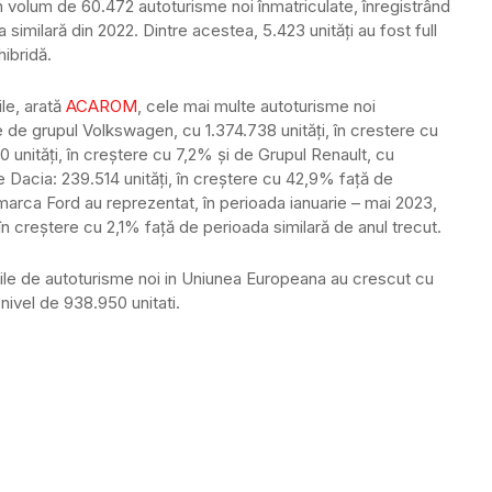
n volum de 60.472 autoturisme noi înmatriculate, înregistrând
milară din 2022. Dintre acestea, 5.423 unități au fost full
hibridă.
le, arată
ACAROM
, cele mai multe autoturisme noi
e de grupul Volkswagen, cu 1.374.738 unități, în crestere cu
 unități, în creștere cu 7,2% și de Grupul Renault, cu
e Dacia: 239.514 unități, în creștere cu 42,9% față de
marca Ford au reprezentat, în perioada ianuarie – mai 2023,
în creștere cu 2,1% față de perioada similară de anul trecut.
arile de autoturisme noi in Uniunea Europeana au crescut cu
nivel de 938.950 unitati.