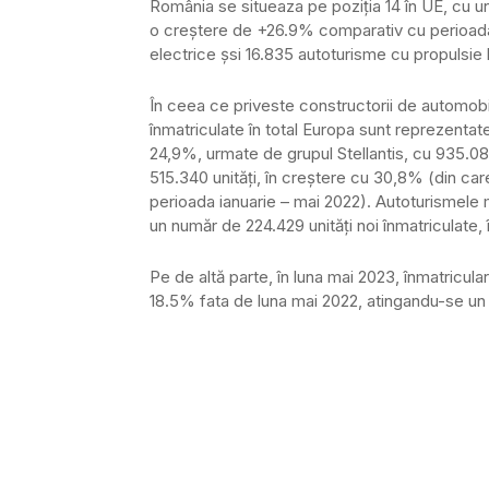
România se situeaza pe poziția 14 în UE, cu u
o creștere de +26.9% comparativ cu perioada si
electrice șsi 16.835 autoturisme cu propulsie 
În ceea ce priveste constructorii de automobi
înmatriculate în total Europa sunt reprezentat
24,9%, urmate de grupul Stellantis, cu 935.080
515.340 unități, în creștere cu 30,8% (din car
perioada ianuarie – mai 2022). Autoturismele 
un număr de 224.429 unități noi înmatriculate, 
Pe de altă parte, în luna mai 2023, înmatricul
18.5% fata de luna mai 2022, atingandu-se un 