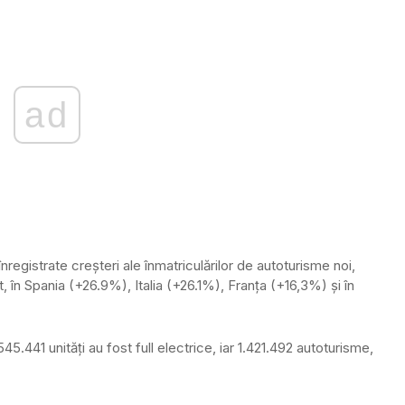
ad
t înregistrate creșteri ale înmatriculărilor de autoturisme noi,
, în Spania (+26.9%), Italia (+26.1%), Franța (+16,3%) și în
545.441 unități au fost full electrice, iar 1.421.492 autoturisme,