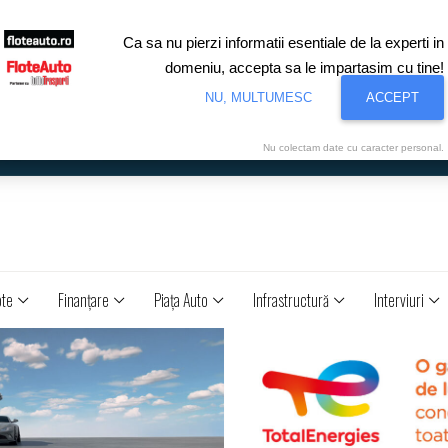
Ca sa nu pierzi informatii esentiale de la experti in
domeniu, accepta sa le impartasim cu tine!
NU, MULTUMESC
ACCEPT
Nu colectam date cu caracter personal.
ote
Finanţare
Piaţa Auto
Infrastructură
Interviuri