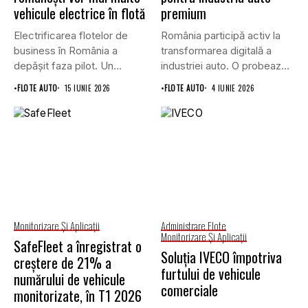
vehicule electrice în flotă
premium
Electrificarea flotelor de
România participă activ la
business în România a
transformarea digitală a
depășit faza pilot. Un
industriei auto. O probează
studiu...
faptul...
•
FLOTE AUTO
15 IUNIE 2026
•
FLOTE AUTO
4 IUNIE 2026
Monitorizare Și Aplicații
Administrare Flote
Monitorizare Și Aplicații
SafeFleet a înregistrat o
Soluția IVECO împotriva
creștere de 21% a
furtului de vehicule
numărului de vehicule
comerciale
monitorizate, în T1 2026