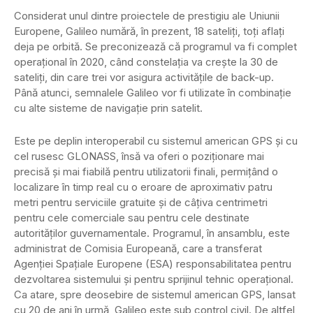
Considerat unul dintre proiectele de prestigiu ale Uniunii
Europene, Galileo numără, în prezent, 18 sateliţi, toţi aflaţi
deja pe orbită. Se preconizează că programul va fi complet
operaţional în 2020, când constelaţia va creşte la 30 de
sateliţi, din care trei vor asigura activităţile de back-up.
Până atunci, semnalele Galileo vor fi utilizate în combinaţie
cu alte sisteme de navigaţie prin satelit.
Este pe deplin interoperabil cu sistemul american GPS şi cu
cel rusesc GLONASS, însă va oferi o poziţionare mai
precisă şi mai fiabilă pentru utilizatorii finali, permiţând o
localizare în timp real cu o eroare de aproximativ patru
metri pentru serviciile gratuite şi de câţiva centrimetri
pentru cele comerciale sau pentru cele destinate
autorităţilor guvernamentale. Programul, în ansamblu, este
administrat de Comisia Europeană, care a transferat
Agenţiei Spaţiale Europene (ESA) responsabilitatea pentru
dezvoltarea sistemului şi pentru sprijinul tehnic operaţional.
Ca atare, spre deosebire de sistemul american GPS, lansat
cu 20 de ani în urmă, Galileo este sub control civil. De altfel,