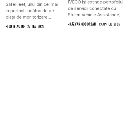
IVECO își extinde portofoliul
SafeFleet, unul din cei mai
de servicii conectate cu
importanți jucători de pe
Stolen Vehicle Assistance,
piața de monitorizare...
o...
•
RĂZVAN CODOREAN
13 APRILIE 2026
•
FLOTE AUTO
27 MAI 2026