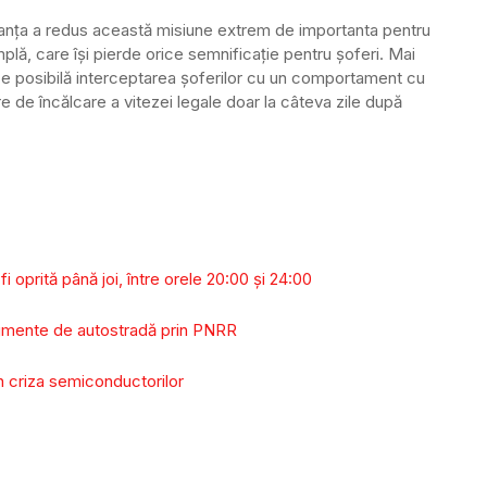
Franța a redus această misiune extrem de importanta pentru
mplă, care își pierde orice semnificație pentru șoferi. Mai
ace posibilă interceptarea șoferilor cu un comportament cu
e de încălcare a vitezei legale doar la câteva zile după
i oprită până joi, între orele 20:00 şi 24:00
segmente de autostradă prin PNRR
 în criza semiconductorilor