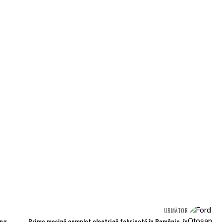
URMĂTOR
ing
Prima mașină complet electrică fabricată în România, în