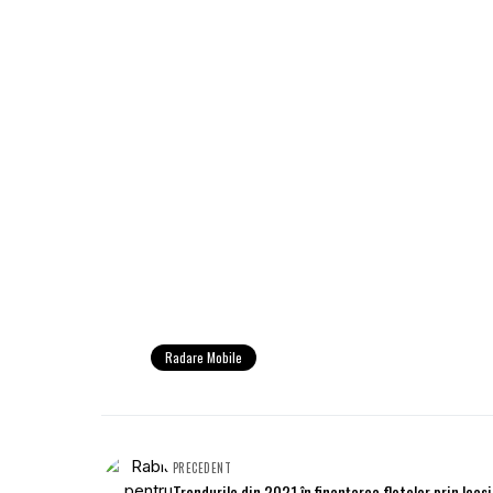
Radare Mobile
PRECEDENT
Trendurile din 2021 în finanţarea flotelor prin leas