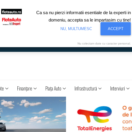
Ca sa nu pierzi informatii esentiale de la experti in
domeniu, accepta sa le impartasim cu tine!
NU, MULTUMESC
ACCEPT
Nu colectam date cu caracter personal.
ote
Finanţare
Piaţa Auto
Infrastructură
Interviuri