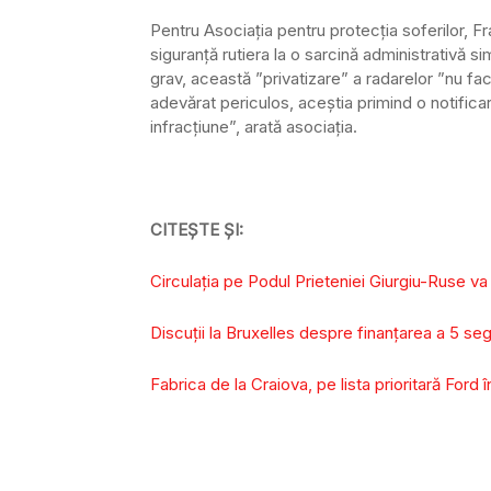
Pentru Asociația pentru protecția soferilor, 
siguranță rutiera la o sarcină administrativă si
grav, această ”privatizare” a radarelor ”nu f
adevărat periculos, aceștia primind o notificar
infracțiune”, arată asociația.
CITEȘTE ȘI:
Circulaţia pe Podul Prieteniei Giurgiu-Ruse va f
Discuții la Bruxelles despre finanţarea a 5 
Fabrica de la Craiova, pe lista prioritară Ford