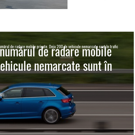
 numărul de radare mobile
mărul de radare mobile private. Deja 200 de vehicule nemarcate sunt în trafic
vehicule nemarcate sunt în
ĂRI