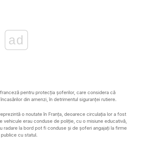
ad
franceză pentru protecția șoferilor, care considera că
 încasărilor din amenzi, în detrimentul siguranței rutiere.
prezintă o noutate în Franța, deoarece circulația lor a fost
e vehicule erau conduse de poliție, cu o misiune educativă,
 radare la bord pot fi conduse și de șoferi angajați la firme
 publice cu statul.