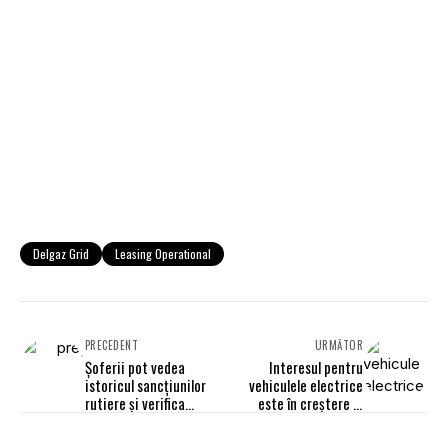
Delgaz Grid
Leasing Operational
PRECEDENT
URMĂTOR
Șoferii pot vedea
Interesul pentru
istoricul sancțiunilor
vehiculele electrice
rutiere și verifica
este în creștere în
punctele de penalizare
Europa, dar hibridele
acumulate, pe
captează cea mai mare