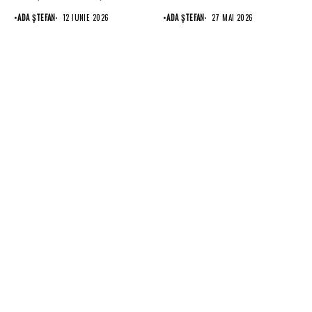
sau creșterea leasingului...
•
ADA ȘTEFAN
12 IUNIE 2026
•
ADA ȘTEFAN
27 MAI 2026