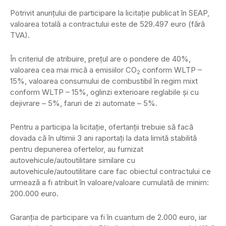
Potrivit anunțului de participare la licitație publicat în SEAP,
valoarea totală a contractului este de 529.497 euro (fără
TVA).
În criteriul de atribuire, prețul are o pondere de 40%,
valoarea cea mai mică a emisiilor CO
conform WLTP –
2
15%, valoarea consumului de combustibil în regim mixt
conform WLTP – 15%, oglinzi exterioare reglabile și cu
dejivrare – 5%, faruri de zi automate – 5%.
Pentru a participa la licitație, ofertanții trebuie să facă
dovada că în ultimii 3 ani raportați la data limită stabilită
pentru depunerea ofertelor, au furnizat
autovehicule/autoutilitare similare cu
autovehicule/autoutilitare care fac obiectul contractului ce
urmează a fi atribuit în valoare/valoare cumulată de minim:
200.000 euro.
Garanția de participare va fi în cuantum de 2.000 euro, iar