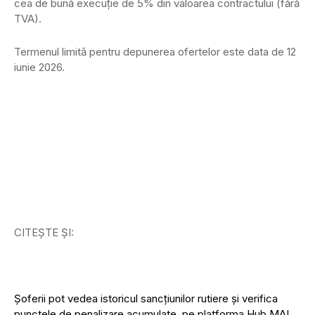
cea de bună execuție de 5% din valoarea contractului (fără
TVA).
Termenul limită pentru depunerea ofertelor este data de 12
iunie 2026.
CITEȘTE ȘI:
Șoferii pot vedea istoricul sancțiunilor rutiere și verifica
punctele de penalizare acumulate, pe platforma Hub MAI