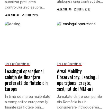
atribuirea unui contract de
autorizat preluarea
furnizare a...
controlului unic asupra
•
ADA ȘTEFAN
22 IUNIE 2026
companiei de leasing
•
ADA ȘTEFAN
29 IULIE 2026
Athlon...
Leasing Operaţional
Leasing Operaţional
Leasingul operațional,
Arval Mobility
soluția de finanțare
Observatory: Leasingul
preferată de flotele din
operațional crește,
Europa
susținut de IMM-uri
În timp ce marea majoritate
Jumătate dintre companiile
a companiilor europene își
din România iau în
finanțează flotele prin...
considerare introducerea