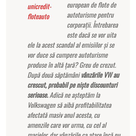
european de flote de
autoturisme pentru
corporaţii. Întrebarea
este dacă se vor uita
ele la acest scandal al emisiilor şi se
vor duce să cumpere autoturisme
produse în altă ţară? Greu de crezut.
După două săptămâni
vânzările VW au
crescut, probabil pe nişte discounturi
serioase.
Adică ne aşteptăm la
Volkswagen să aibă profitabilitatea
afectată masiv anul acesta, cu
amenzile care vor urma, cu cel al
marjelor, dar vânzările ca atare încă nu