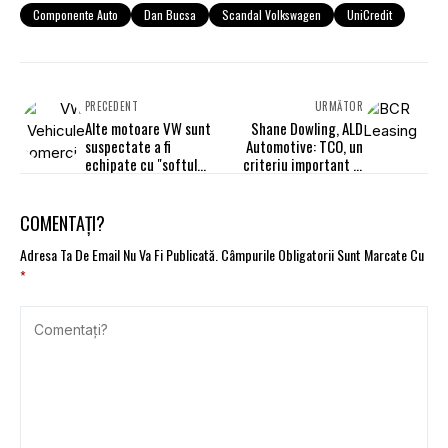
Componente Auto
Dan Bucsa
Scandal Volkswagen
UniCredit
PRECEDENT
URMĂTOR
Alte motoare VW sunt
Shane Dowling, ALD
suspectate a fi
Automotive: TCO, un
echipate cu "softul
criteriu important în
problemă"
achiziţia unei flote
auto
COMENTAȚI?
Adresa Ta De Email Nu Va Fi Publicată.
Câmpurile Obligatorii Sunt Marcate Cu
*