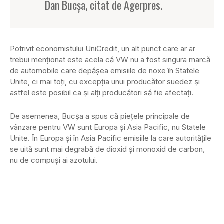
Dan Bucşa, citat de Agerpres.
Potrivit economistului UniCredit, un alt punct care ar ar
trebui menţionat este acela că VW nu a fost singura marcă
de automobile care depăşea emisiile de noxe în Statele
Unite, ci mai toţi, cu excepţia unui producător suedez şi
astfel este posibil ca şi alţi producători să fie afectaţi.
De asemenea, Bucşa a spus că pieţele principale de
vânzare pentru VW sunt Europa şi Asia Pacific, nu Statele
Unite. În Europa şi în Asia Pacific emisiile la care autorităţile
se uită sunt mai degrabă de dioxid şi monoxid de carbon,
nu de compuşi ai azotului.