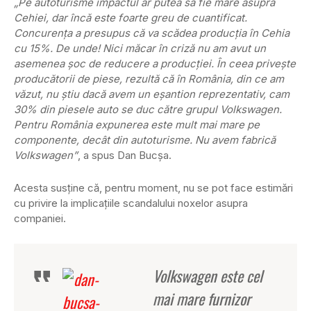
„Pe autoturisme impactul ar putea să fie mare asupra
Cehiei, dar încă este foarte greu de cuantificat.
Concurenţa a presupus că va scădea producţia în Cehia
cu 15%. De unde! Nici măcar în criză nu am avut un
asemenea şoc de reducere a producţiei. În ceea priveşte
producătorii de piese, rezultă că în România, din ce am
văzut, nu ştiu dacă avem un eşantion reprezentativ, cam
30% din piesele auto se duc către grupul Volkswagen.
Pentru România expunerea este mult mai mare pe
componente, decât din autoturisme. Nu avem fabrică
Volkswagen”
, a spus Dan Bucşa.
Acesta susţine că, pentru moment, nu se pot face estimări
cu privire la implicaţiile scandalului noxelor asupra
companiei.
Volkswagen este cel
mai mare furnizor