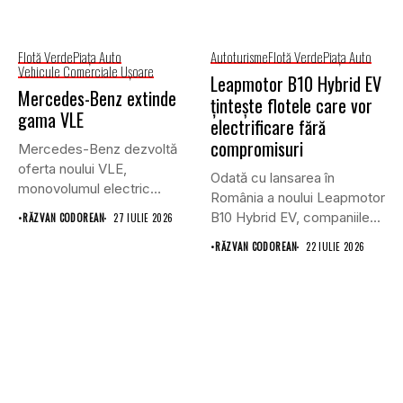
Flotă Verde
Piaţa Auto
Autoturisme
Flotă Verde
Piaţa Auto
Vehicule Comerciale Uşoare
Leapmotor B10 Hybrid EV
Mercedes-Benz extinde
țintește flotele care vor
gama VLE
electrificare fără
compromisuri
Mercedes-Benz dezvoltă
oferta noului VLE,
Odată cu lansarea în
monovolumul electric
România a noului Leapmotor
premium care își propune
B10 Hybrid EV, companiile...
•
RĂZVAN CODOREAN
27 IULIE 2026
să...
•
RĂZVAN CODOREAN
22 IULIE 2026