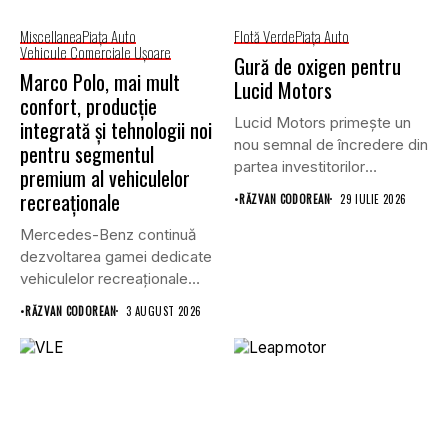
Miscellanea
Piaţa Auto
Flotă Verde
Piaţa Auto
Vehicule Comerciale Uşoare
Gură de oxigen pentru
Marco Polo, mai mult
Lucid Motors
confort, producție
Lucid Motors primește un
integrată și tehnologii noi
nou semnal de încredere din
pentru segmentul
partea investitorilor
premium al vehiculelor
saudiți,...
recreaționale
•
RĂZVAN CODOREAN
29 IULIE 2026
Mercedes-Benz continuă
dezvoltarea gamei dedicate
vehiculelor recreaționale
prin lansarea unei versiuni
•
RĂZVAN CODOREAN
3 AUGUST 2026
actualizate...