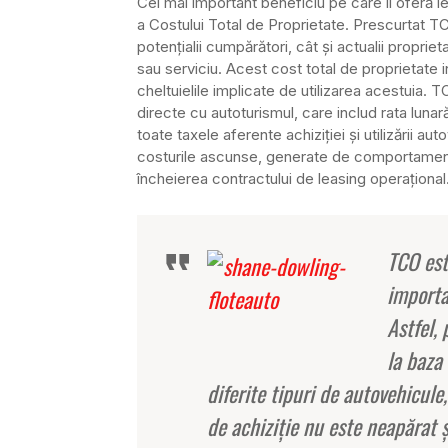
Cel mai important beneficiu pe care îl oferă le
a Costului Total de Proprietate. Prescurtat TC
potenţialii cumpărători, cât şi actualii propriet
sau serviciu. Acest cost total de proprietate i
cheltuielile implicate de utilizarea acestuia
directe cu autoturismul, care includ rata lunară
toate taxele aferente achiziţiei şi utilizării aut
costurile ascunse, generate de comportamentu
încheierea contractului de leasing operaţional
TCO est
importan
Astfel,
la baza
diferite tipuri de autovehicul
de achiziţie nu este neapărat ş