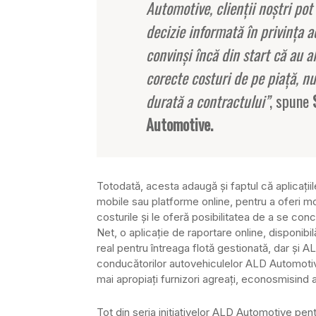
Automotive, clienţii noştri pot
decizie informată în privinţa ac
convinşi încă din start că au a
corecte costuri de pe piaţă, nu
durată a contractului”
, spune
Automotive.
Totodată, acesta adaugă şi faptul că aplicaţii
mobile sau platforme online, pentru a oferi mob
costurile şi le oferă posibilitatea de a se c
Net, o aplicaţie de raportare online, disponibi
real pentru întreaga flotă gestionată, dar şi 
conducătorilor autovehiculelor ALD Automotiv
mai apropiaţi furnizori agreaţi, econosmisind 
Tot din seria initiaţivelor ALD Automotive pent