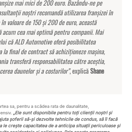
franşize mai mici de 200 euro. Bazându-ne pe
sultanţii noştri recomandă utilizarea franşizei în
 în valoare de 150 şi 200 de euro, această
nă acum cea mai optimă pentru companii. Mai
ului că ALD Automotive oferă posibilitatea
ca la final de contract să achiziţioneze maşina,
ania transferă responsabilitatea către aceştia,
cerea daunelor şi a costurilor”
, explică
Shane
tea sa, pentru a scădea rata de daunalitate,
ensiv.
„Ele sunt disponibile pentru toţi clienţii noştri şi
ajuta şoferii să-şi dezvolte tehnicile de condus, să îi facă
a le creşte capacitatea de a anticipa situaţii periculoase şi