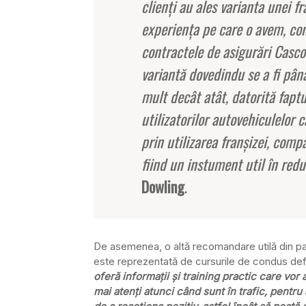
clienţi au ales varianta unei 
experienţa pe care o avem, con
contractele de asigurări Casco
variantă dovedindu se a fi pâ
mult decât atât, datorită fapt
utilizatorilor autovehiculelor 
prin utilizarea franşizei, comp
fiind un instument util în redu
Dowling
.
De asemenea, o altă recomandare utilă din par
este reprezentată de cursurile de condus def
oferă informaţii şi training practic care vor 
mai atenţi atunci când sunt în trafic, pentru 