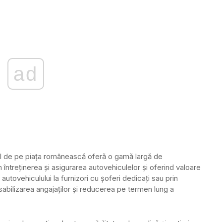
ad
al de pe piaţa românească oferă o gamă largă de
 întreţinerea şi asigurarea autovehiculelor şi oferind valoare
 autovehiculului la furnizori cu şoferi dedicaţi sau prin
ilizarea angajaţilor şi reducerea pe termen lung a