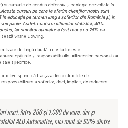
ă şi cursurile de condus defensiv şi ecologic dezvoltate în
„Aceste cursuri pe care le oferim clienţilor noştri sunt
în educaţia pe termen lung a şoferilor din România şi, în
 companie. Astfel, conform ultimelor statistici, 40%
e condus, iar numărul daunelor a fost redus cu 25% ca
cizează Shane Dowling.
ntizare de lungă durată a costurilor este
eze opţiunile şi responsabilitatile utilizatorilor, personalizat
e sale specifice.
utomotive spune că franşiza din contractele de
responsabilizare a şoferilor, deci, implicit, de reducere
ori mari, între 200 şi 1.000 de euro, dar şi
ortofoliul ALD Automotive, mai mult de 50% dintre