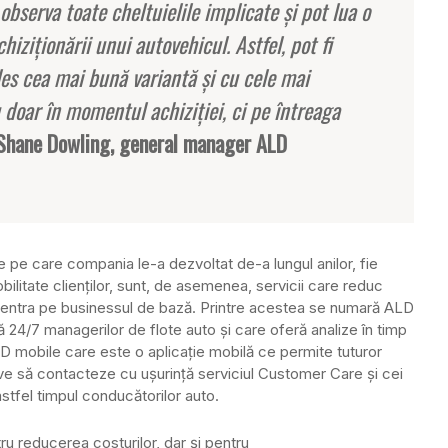
 observa toate cheltuielile implicate şi pot lua o
hiziţionării unui autovehicul. Astfel, pot fi
les cea mai bună variantă şi cu cele mai
 doar în momentul achiziţiei, ci pe întreaga
Shane Dowling, general manager ALD
le pe care compania le-a dezvoltat de-a lungul anilor, fie
ilitate clienţilor, sunt, de asemenea, servicii care reduc
oncentra pe businessul de bază. Printre acestea se numară ALD
lă 24/7 managerilor de flote auto şi care oferă analize în timp
ALD mobile care este o aplicaţie mobilă ce permite tuturor
e să contacteze cu uşurinţă serviciul Customer Care şi cei
astfel timpul conducătorilor auto.
ru reducerea costurilor, dar şi pentru