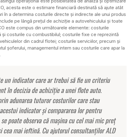
asingul operaţional este posibilitatea de analiză şi optimizare
O, acesta este o estimare financiară destinată să ajute atât
ari în a determina costurile directe şi indirecte ale unui produs
nclude pe lângă preţul de achiziţie a autovehiculului şi toate
. TCO este compus din următoarele elemente: costurile
 şi costurile cu combustibilul; costurile fixe ce reprezintă
ovehiculelor din cadrul flotei; costurile serviciilor, precum şi
l şoferului, managementul intern sau costurile care apar la
.
e un indicator care ar trebui să fie un criteriu
t în decizia de achiziţie a unei flote auto.
 prin adunarea tuturor costurilor care stau
 acestui indicator şi compararea lor pentru
e, se poate observa că maşina cu cel mai mic preţ
i cea mai ieftină. Cu ajutorul consultanţilor ALD