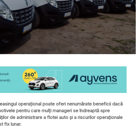
 leasingul operaţional poate oferi nenumărate beneficii dacă
e motivele pentru care mulţi manageri se îndreaptă spre
lor de administrare a flotei auto şi a riscurilor operaţionale
 fix lunar.