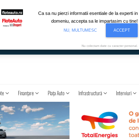
Ca sa nu pierzi informatii esentiale de la experti in
domeniu, accepta sa le impartasim cu tine!
NU, MULTUMESC
ACCEPT
Nu colectam date cu caracter personal.
ote
Finanţare
Piaţa Auto
Infrastructură
Interviuri