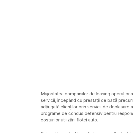
Majoritatea companiilor de leasing operaţion
servicii, începând cu prestaţii de bază precum
adăugată clienţilor prin servicii de deplasare a
programe de condus defensiv pentru responsab
costurilor utilizării flotei auto.