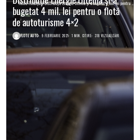
Home
Finanţare
Distribuție Energie Oltenia și-a bugetat 4 mil. lei pentru o
bugetat 4 mil. lei pentru o flotă
flotă de autoturisme 4×2
de autoturisme 4×2
FLOTE AUTO
9 FEBRUARIE 2021
1 MIN. CITIRE
318 VIZUALIZĂRI