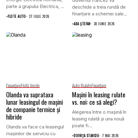
Guvernul francez va
parte a grupului Electrica, va
deschide a treia rundă de
achiziționa, prin...
finanțare a schemei sale...
•
FLOTE AUTO
27 IULIE 2026
•
ADA ȘTEFAN
30 IUNIE 2026
Finanţare
Flotă Verde
Auto Rulate
Finanţare
Olanda va suprataxa
Mașini în leasing rulate
lunar leasingul de mașini
vs. noi: ce să alegi?
de companie termice și
Alegerea între o mașină în
hibride
leasing rulată și una nouă
poate fi...
Olanda va face ca leasingul
mașinilor de serviciu cu
•
DOINIŢA STANCIU
7 MAI 2026