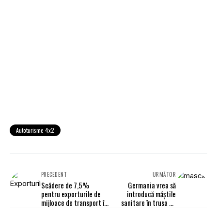
Autoturisme 4x2
PRECEDENT
URMĂTOR
Scădere de 7,5%
Germania vrea să
pentru exporturile de
introducă măștile
mijloace de transport în
sanitare în trusa de
2020
prim ajutor din vehicule