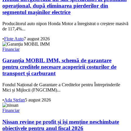
operațional, după eliminarea pierderilor din
segmentul mașinilor electrice
Producătorul auto nipon Honda Motor a înregistrat o creștere masivă
de 117,4%...
•
Flote Auto
7 august 2026
Financiar
Garanţia MOBIL IMM, schemă de garantare
pentru creditele necesare acoperirii costurilor de
transport şi carburant
Fondul Național de Garantare a Creditelor pentru Întreprinderile
Mici și Mijlocii (FNGCIMM)...
•
Ada Ștefan
5 august 2026
Financiar
Nissan revine pe profit și își menține neschimbate
obiectivele pentru anul fiscal 2026