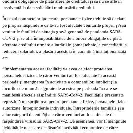
onorării obligaţiilor de plată aferente creditului şi să nu se afle în
insolvenţă la data solicitării rambursării creditului.
În cazul contractelor ipotecare, persoanele fizice trebuie să declare
pe propria răspundere că le-au fost afectate veniturile proprii şi/sau
veniturile familiei de situaţia gravă generată de pandemia SARS-
COV-2 şi se află în imposibilitatea de a onora obligaţiile de plată
aferente creditului urmare a intrării în şomaj tehnic, a concedierii, a
reducerii salariului, a plasării acestuia în carantină instituţionalizată
etc.
”Implementarea acestei facilităţi va avea ca efect protejarea
persoanelor fizice ale căror venituri au fost afectate în această
perioadă şi menţinerea în activitate a companiilor, implicit şi a
locurilor de muncă asigurate de acestea pe perioada în care se
manifestă efectele răspândirii SARS-CoV-2. Facilităţile prezentate
reprezintă un sprijin real pentru persoanele fizice, persoanele fizice
autorizate, întreprinderile individuale, întreprinderile familiale şi a
altor categorii de entităţi ale căror venituri au fost afectate de
răspândirea virusului SARS-CoV-2. De asemenea, vor fi menţinute
lichidităţile necesare desfăşurării activităţii economice de către