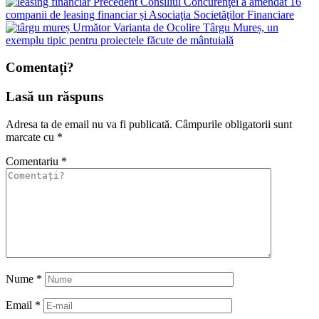
Precedent
Consiliul Concurenţei a amendat 16
companii de leasing financiar și Asociaţia Societăţilor Financiare
Următor
Varianta de Ocolire Târgu Mureș, un
exemplu tipic pentru proiectele făcute de mântuială
Comentați?
Lasă un răspuns
Adresa ta de email nu va fi publicată.
Câmpurile obligatorii sunt
marcate cu
*
Comentariu
*
Nume
*
Email
*