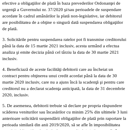
efective a obligaţiilor de plată în baza prevederilor Ordonanţei de
urgenţă a Guvernului nr. 37/2020 şi/sau perioadele de suspendare
acordate în cadrul amânărilor la plată non-legislative, iar debitorul
are posibilitatea de a obţine o singură dată suspendarea obligaţiilor
de plată.
3. Solicitările pentru suspendarea ratelor pot fi transmise creditorului
până la data de 15 martie 2021 inclusiv, acesta urmând a efectua
analiza şi emite decizia până cel târziu la data de 30 martie 2021
inclusiv.
4. Beneficiază de aceste facilităţi debitorii care au încheiat un
contract pentru obţinerea unui credit acordat până la data de 30
martie 2020 inclusiv, care nu a ajuns încă la scadenţă şi pentru care
creditorul nu a declarat scadenţa anticipată, la data de 31 decembrie
2020, inclusiv.
5. De asemenea, debitorii trebuie să declare pe propria răspundere
scăderea veniturilor sau încasărilor cu minim 25% din ultimele 3 luni
anterioare solicitării suspendării obligaţiilor de plată prin raportare la
perioada similară din anii 2019/2020, să se afle în imposibilitatea