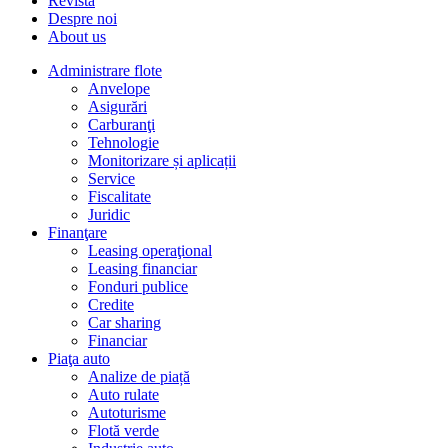
Revista
Despre noi
About us
Administrare flote
Anvelope
Asigurări
Carburanţi
Tehnologie
Monitorizare și aplicații
Service
Fiscalitate
Juridic
Finanţare
Leasing operaţional
Leasing financiar
Fonduri publice
Credite
Car sharing
Financiar
Piaţa auto
Analize de piață
Auto rulate
Autoturisme
Flotă verde