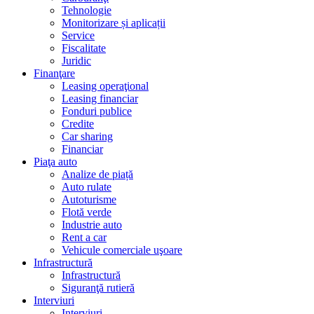
Tehnologie
Monitorizare și aplicații
Service
Fiscalitate
Juridic
Finanţare
Leasing operaţional
Leasing financiar
Fonduri publice
Credite
Car sharing
Financiar
Piaţa auto
Analize de piață
Auto rulate
Autoturisme
Flotă verde
Industrie auto
Rent a car
Vehicule comerciale uşoare
Infrastructură
Infrastructură
Siguranţă rutieră
Interviuri
Interviuri