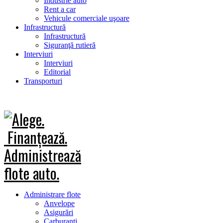
Industrie auto
Rent a car
Vehicule comerciale uşoare
Infrastructură
Infrastructură
Siguranţă rutieră
Interviuri
Interviuri
Editorial
Transporturi
Administrare flote
Anvelope
Asigurări
Carburanţi