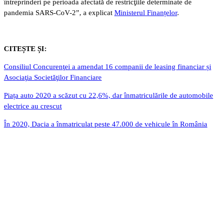
întreprinderi pe perioada afectată de restricţiile determinate de
pandemia SARS-CoV-2”, a explicat
Ministerul Finanțelor
.
CITEȘTE ȘI:
Consiliul Concurenţei a amendat 16 companii de leasing financiar și
Asociaţia Societăţilor Financiare
Piața auto 2020 a scăzut cu 22,6%, dar înmatriculările de automobile
electrice au crescut
În 2020, Dacia a înmatriculat peste 47.000 de vehicule în România