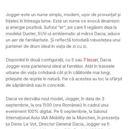
Jogger este un nume simplu, modern, ușor de pronunțat și
înțeles în întreaga lume. Este un nume ce evocă dinamism
și energie pozitivă. Sufixul “er”, pe care îl regăsim deja la
modelul Duster, SUV-ul emblematic al mărcii Dacia, aduce
un aer de familiaritate. Și reflectă totodată robustețea unui
partener de drum ideal în viața de zi cu zi.
Disponibil în două configurații, cu 5 sau
7 locuri
, Dacia
Jogger este partenerul ideal al familiilor. Atât în traseele
urbane din viața cotidiană cât și în călătoriile mai lungi,
prilejuite de ieșirile în natură. Fie că acestea au loc la sfârșit
de săptămână sau în concedii.
Dacia va dezvălui noul model, Jogger, în data de 3
septembrie, la ora 11:00 (ora României) în cadrul unui
eveniment 100% digital. Pe 6 septembrie, la Salonul
Internațional Auto IAA Mobility de la Munchen, în prezența
lui Denis Le Vot, Director General Dacia, Jogger va fi