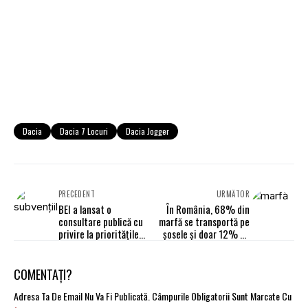
Dacia
Dacia 7 Locuri
Dacia Jogger
PRECEDENT
URMĂTOR
BEI a lansat o
În România, 68% din
consultare publică cu
marfă se transportă pe
privire la prioritățile
șosele și doar 12% pe
sale de finanțare a
calea ferată
transporturilor
COMENTAȚI?
Adresa Ta De Email Nu Va Fi Publicată.
Câmpurile Obligatorii Sunt Marcate Cu