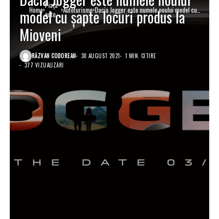
Piaţa
Home
Autoturisme
Dacia Jogger este numele noului model cu
model cu șapte locuri produs la
auto
șapte locuri produs la Mioveni
Mioveni
RĂZVAN CODOREAN
30 AUGUST 2021
1 MIN. CITIRE
377 VIZUALIZĂRI