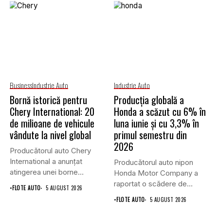
Business
Industrie Auto
Industrie Auto
Bornă istorică pentru
Producția globală a
Chery International: 20
Honda a scăzut cu 6% în
de milioane de vehicule
luna iunie și cu 3,3% în
vândute la nivel global
primul semestru din
2026
Producătorul auto Chery
International a anunțat
Producătorul auto nipon
atingerea unei borne
Honda Motor Company a
istorice în industria...
raportat o scădere de
•
FLOTE AUTO
5 AUGUST 2026
6,1%...
•
FLOTE AUTO
5 AUGUST 2026