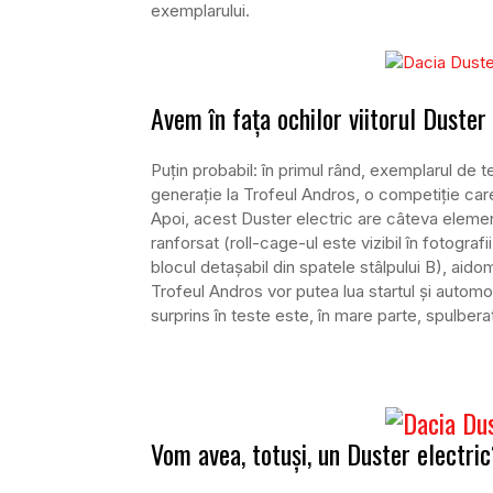
exemplarului.
Avem în fața ochilor viitorul Duster
Puțin probabil: în primul rând, exemplarul de t
generație la Trofeul Andros, o competiție car
Apoi, acest Duster electric are câteva element
ranforsat (roll-cage-ul este vizibil în fotogra
blocul detașabil din spatele stâlpului B), aidom
Trofeul Andros vor putea lua startul și automo
surprins în teste este, în mare parte, spulbera
Vom avea, totuși, un Duster electri