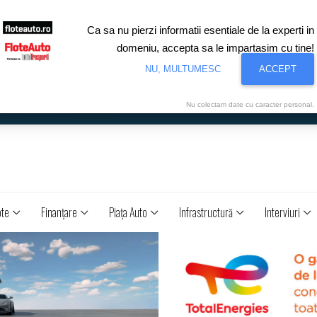
Ca sa nu pierzi informatii esentiale de la experti in
domeniu, accepta sa le impartasim cu tine!
NU, MULTUMESC
ACCEPT
Nu colectam date cu caracter personal.
ote
Finanţare
Piaţa Auto
Infrastructură
Interviuri