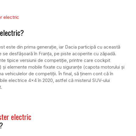
 electric?
est este din prima generație, iar Dacia participă cu această
e se desfășoară în Franța, pe piste acoperite cu zăpadă.
e tipice versiunii de competiție, printre care cockpit
fii) și elemente mobile fixate cu siguranțe (capota motorului și
a vehiculelor de competiții. În final, să ținem cont că în
bile electrice 4×4 în 2020, astfel că misterul SUV-ului
t.
c?