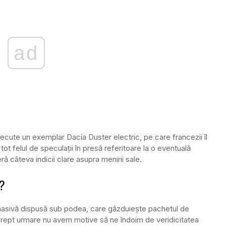
ad
trecute un exemplar Dacia Duster electric, pe care francezii îl
ot felul de speculații în presă referitoare la o eventuală
ră câteva indicii clare asupra menirii sale.
c?
 masivă dispusă sub podea, care găzduiește pachetul de
, drept urmare nu avem motive să ne îndoim de veridicitatea