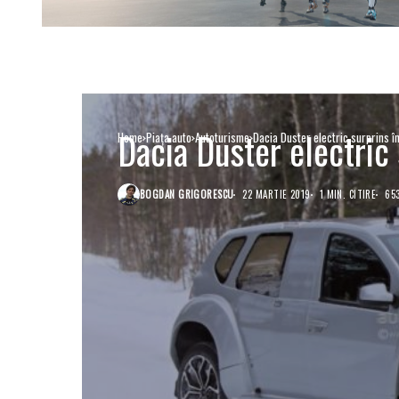
Dacia Duster electric 
Home
Piaţa auto
Autoturisme
Dacia Duster electric surprins în
BOGDAN GRIGORESCU
22 MARTIE 2019
1 MIN. CITIRE
65