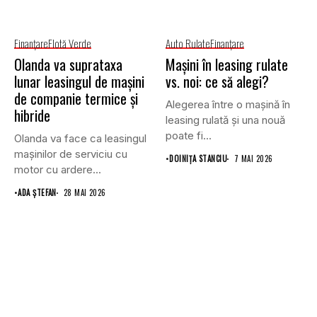
Finanţare
Flotă Verde
Auto Rulate
Finanţare
Olanda va suprataxa
Mașini în leasing rulate
lunar leasingul de mașini
vs. noi: ce să alegi?
de companie termice și
Alegerea între o mașină în
hibride
leasing rulată și una nouă
poate fi...
Olanda va face ca leasingul
mașinilor de serviciu cu
•
DOINIŢA STANCIU
7 MAI 2026
motor cu ardere...
•
ADA ȘTEFAN
28 MAI 2026