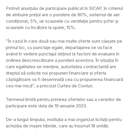
Potrivit anunțului de participare publicat în SICAP, în criteriul
de atribuire prețul are o pondere de 80%, sistemul de aer
condiționat, 5%, iar scaunele cu ventilație pentru șofer și
scaunele cu încălzire la spate, 15%.
”În cazul în care două sau mai multe oferte sunt clasate pe
primul loc, cu punctaje egale, departajarea se va face
având în vedere punctajul obținut la factorii de evaluare în
ordinea descrescătoare a ponderii acestora. În situația în
care egalitatea se menține, autoritatea contractantă are
dreptul să solicite noi propuneri financiare și oferta
câștigătoare va fi desemnată cea cu propunerea financiară
cea mai mică”, a precizat Curtea de Conturi.
Termenul limită pentru primirea ofertelor sau a cererilor de
participare este data de 19 ianuarie 2023.
De-a lungul timpului, instituția a mai organizat licitații pentru
achiziția de mașini hibride, care au însumat 18 unități.