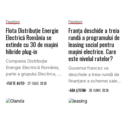
Finanţare
Finanţare
Flota Distribuție Energie
Franța deschide a treia
Electrică România se
rundă a programului de
extinde cu 30 de mașini
leasing social pentru
hibride plug-in
mașini electrice. Care
este nivelul ratelor?
Compania Distribuție
Energie Electrică România,
Guvernul francez va
parte a grupului Electrica, va
deschide a treia rundă de
achiziționa, prin...
finanțare a schemei sale...
•
FLOTE AUTO
27 IULIE 2026
•
ADA ȘTEFAN
30 IUNIE 2026