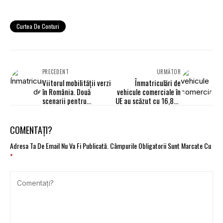
Curtea De Conturi
PRECEDENT
URMĂTOR
Viitorul mobilității verzi
Înmatriculări de
în România. Două
vehicule comerciale în
scenarii pentru
UE au scăzut cu 16,8%
dezvoltarea
la 10 luni și cu 8,5% în
transporturilor
octombrie
COMENTAȚI?
Adresa Ta De Email Nu Va Fi Publicată.
Câmpurile Obligatorii Sunt Marcate Cu
*