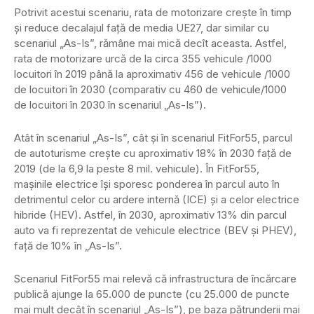
Potrivit acestui scenariu, rata de motorizare crește în timp
și reduce decalajul față de media UE27, dar similar cu
scenariul „As-Is”, rămâne mai mică decît aceasta. Astfel,
rata de motorizare urcă de la circa 355 vehicule /1000
locuitori în 2019 până la aproximativ 456 de vehicule /1000
de locuitori în 2030 (comparativ cu 460 de vehicule/1000
de locuitori în 2030 în scenariul „As-Is”).
Atât în scenariul „As-Is”, cât și în scenariul FitFor55, parcul
de autoturisme crește cu aproximativ 18% în 2030 față de
2019 (de la 6,9 la peste 8 mil. vehicule). În FitFor55,
mașinile electrice își sporesc ponderea în parcul auto în
detrimentul celor cu ardere internă (ICE) și a celor electrice
hibride (HEV). Astfel, în 2030, aproximativ 13% din parcul
auto va fi reprezentat de vehicule electrice (BEV și PHEV),
față de 10% în „As-Is”.
Scenariul FitFor55 mai relevă că infrastructura de încărcare
publică ajunge la 65.000 de puncte (cu 25.000 de puncte
mai mult decât în scenariul „As-Is”), pe baza pătrunderii mai