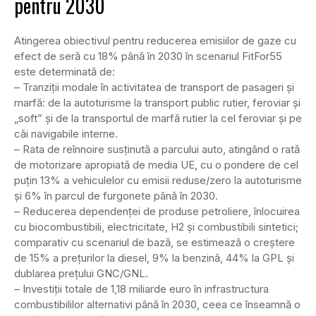
pentru 2030
Atingerea obiectivul pentru reducerea emisiilor de gaze cu
efect de seră cu 18% până în 2030 în scenariul FitFor55
este determinată de:
– Tranziții modale în activitatea de transport de pasageri și
marfă: de la autoturisme la transport public rutier, feroviar și
„soft” și de la transportul de marfă rutier la cel feroviar și pe
căi navigabile interne.
– Rata de reînnoire susținută a parcului auto, atingând o rată
de motorizare apropiată de media UE, cu o pondere de cel
puțin 13% a vehiculelor cu emisii reduse/zero la autoturisme
și 6% în parcul de furgonete până în 2030.
– Reducerea dependenței de produse petroliere, înlocuirea
cu biocombustibili, electricitate, H2 și combustibili sintetici;
comparativ cu scenariul de bază, se estimează o creștere
de 15% a prețurilor la diesel, 9% la benzină, 44% la GPL și
dublarea prețului GNC/GNL.
– Investiții totale de 1,18 miliarde euro în infrastructura
combustibililor alternativi până în 2030, ceea ce înseamnă o