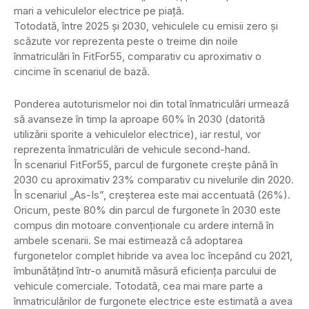
mari a vehiculelor electrice pe piață.
Totodată, între 2025 și 2030, vehiculele cu emisii zero și
scăzute vor reprezenta peste o treime din noile
înmatriculări în FitFor55, comparativ cu aproximativ o
cincime în scenariul de bază.
Ponderea autoturismelor noi din total înmatriculări urmează
să avanseze în timp la aproape 60% în 2030 (datorită
utilizării sporite a vehiculelor electrice), iar restul, vor
reprezenta înmatriculări de vehicule second-hand.
În scenariul FitFor55, parcul de furgonete crește până în
2030 cu aproximativ 23% comparativ cu nivelurile din 2020.
În scenariul „As-Is”, creșterea este mai accentuată (26%).
Oricum, peste 80% din parcul de furgonete în 2030 este
compus din motoare convenționale cu ardere internă în
ambele scenarii. Se mai estimează că adoptarea
furgonetelor complet hibride va avea loc începând cu 2021,
îmbunătățind într-o anumită măsură eficiența parcului de
vehicule comerciale. Totodată, cea mai mare parte a
înmatriculărilor de furgonete electrice este estimată a avea