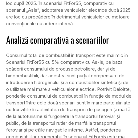
loc după 2025. În scenariul FitFor55, comparativ cu
scenariul „AsIs”, adoptarea vehiculelor electrice după 2025
are loc cu precădere în detrimentul vehiculelor cu motoare
convenționale cu ardere internă.
Analiză comparativă a scenariilor
Consumul total de combustibil în transport este mai mic în
Scenariul FitFor55 cu 5% comparativ cu As-Is, pe baza
scăderii consumului de produse petroliere, dar și de
biocombustibili, dar acestea sunt parțial compensate de
introducerea hidrogenului și a combustibililor sintetici și de
o utilizare mai mare a vehiculelor electrice. Potrivit Deloitte,
ponderile consumului de combustibil în funcție de modul de
transport între cele două scenarii sunt în mare parte aliniate
cu tranzițiile în activitatea de transport de pasageri și marfă:
de la autoturisme și furgonete la transportul feroviar și
public, de la transportul rutier de marfă la transportul
feroviar și pe căile navigabile interne. Astfel, ponderea
combustibililor regenerabili în scenariul FitFor55 este mai