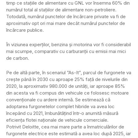
timp ce staţiile de alimentare cu GNL vor însemna 60% din
numărul total al staţiilor de alimentare non-petroliere.
Totodată, numărul punctelor de încărcare private va fi de
aproximativ opt ori mai mare decât numărul punctelor de
încărcare publice.
În viziunea experţilor, benzina şi motorina vor fi considerabil
mai scumpe, comparativ cu carburanţii cu emisii mai mici
de carbon.
Pe de altă parte, în scenariul ”As-It”, parcul de furgonete va
crește până în 2030 cu aproape 25% față de nivelurile din
2020, la aproximativ 980.000 de unități, iar aproape 85%
din acesta va fi compus din vehicule ce folosesc motoare
convenționale cu ardere internă. Se estimează că
adoptarea furgonetelor complet hibride va avea loc
începând cu 2021, îmbunătățind într-o anumită măsură
eficiența flotei naționale de vehicule comerciale.
Potrivit Deloitte, cea mai mare parte a înmatriculărilor de
furgonete electrice este estimată a avea loc după 2025, iar