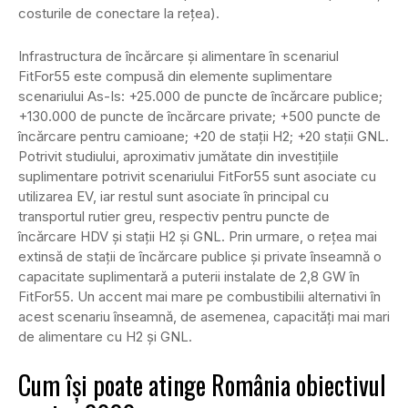
costurile de conectare la rețea).
Infrastructura de încărcare și alimentare în scenariul
FitFor55 este compusă din elemente suplimentare
scenariului As-Is: +25.000 de puncte de încărcare publice;
+130.000 de puncte de încărcare private; +500 puncte de
încărcare pentru camioane; +20 de stații H2; +20 stații GNL.
Potrivit studiului, aproximativ jumătate din investițiile
suplimentare potrivit scenariului FitFor55 sunt asociate cu
utilizarea EV, iar restul sunt asociate în principal cu
transportul rutier greu, respectiv pentru puncte de
încărcare HDV și stații H2 și GNL. Prin urmare, o rețea mai
extinsă de stații de încărcare publice și private înseamnă o
capacitate suplimentară a puterii instalate de 2,8 GW în
FitFor55. Un accent mai mare pe combustibilii alternativi în
acest scenariu înseamnă, de asemenea, capacități mai mari
de alimentare cu H2 și GNL.
Cum își poate atinge România obiectivul