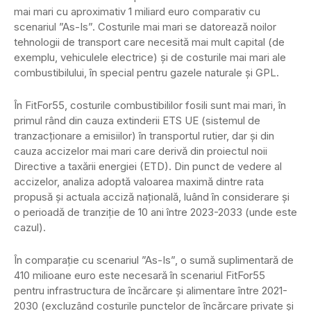
mai mari cu aproximativ 1 miliard euro comparativ cu
scenariul ”As-Is”. Costurile mai mari se datorează noilor
tehnologii de transport care necesită mai mult capital (de
exemplu, vehiculele electrice) și de costurile mai mari ale
combustibilului, în special pentru gazele naturale și GPL.
În FitFor55, costurile combustibililor fosili sunt mai mari, în
primul rând din cauza extinderii ETS UE (sistemul de
tranzacționare a emisiilor) în transportul rutier, dar și din
cauza accizelor mai mari care derivă din proiectul noii
Directive a taxării energiei (ETD). Din punct de vedere al
accizelor, analiza adoptă valoarea maximă dintre rata
propusă și actuala acciză națională, luând în considerare și
o perioadă de tranziție de 10 ani între 2023-2033 (unde este
cazul).
În comparație cu scenariul ”As-Is”, o sumă suplimentară de
410 milioane euro este necesară în scenariul FitFor55
pentru infrastructura de încărcare și alimentare între 2021-
2030 (excluzând costurile punctelor de încărcare private și