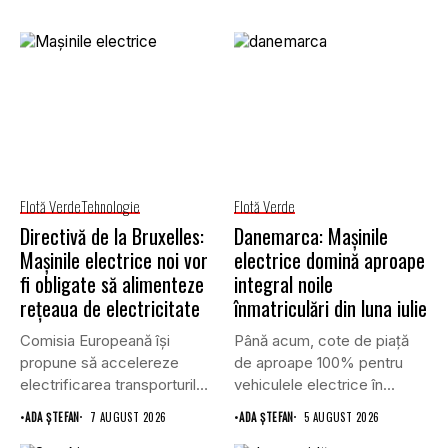
Flotă Verde
Tehnologie
Flotă Verde
Directivă de la Bruxelles:
Danemarca: Mașinile
Mașinile electrice noi vor
electrice domină aproape
fi obligate să alimenteze
integral noile
rețeaua de electricitate
înmatriculări din luna iulie
Comisia Europeană își
Până acum, cote de piață
propune să accelereze
de aproape 100% pentru
electrificarea transporturilor,
vehiculele electrice în...
a clădirilor și a...
•
ADA ȘTEFAN
7 AUGUST 2026
•
ADA ȘTEFAN
5 AUGUST 2026