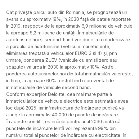
Cât priveşte parcul auto din România, se prognozează un
avans cu aproximativ 18%, în 2030 faţă de datele raportate
în 2019, respectiv de la aproximativ 6,9 milioane de vehicule
la aproape 8,2 milioane de unităţi. Înmatriculările de
autoturisme noi și second-hand vor duce la o modernizare
a parcului de autoturisme (vehicule mai eficiente,
eliminarea treptată a vehiculelor EURO 3 și 4) și, prin
urmare, ponderea ZLEV (vehicule cu emisii zero sau
scazute) va urca în 2030 la aproximativ 10%. Astfel,
ponderea autoturismelor noi din total înmatriculări va creşte,
în timp, la aproape 60%, restul fiind reprezentat de
înmatriculările de vehicule second hand.
Conform experților Deloitte, cea mai mare parte a
înmatriculărilor de vehicule electrice este estimată a avea
loc după 2025, iar infrastructura de încărcare publică va
ajunge la aproximativ 40.000 de puncte de încărcare.
În aceste condiții, estimările pentru anul 2030 arată că
punctele de încărcare lentă vor reprezenta 99% din
numărul total al punctelor de încărcare cu electricitate, în