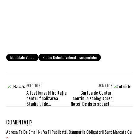
Mobilitate Verde
Studiu Deloitte Viitorul Transportului
PRECEDENT
URMĂTOR
A fost lansată licitația
Curtea de Conturi
pentru finalizarea
continuă ecologizarea
Studiului de
flotei. De data aceasta,
Fezabilitate destinat
cu 3 hibride
Autostrăzii Brașov-
Bacău
COMENTAȚI?
Adresa Ta De Email Nu Va Fi Publicată.
Câmpurile Obligatorii Sunt Marcate Cu
*