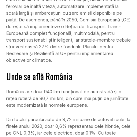
feroviar de înaltă viteză, automatizare implementată la
scară largă şi ambarcaţiuni cu zero emisii disponibile pe
piaţă. De asemenea, până în 2050, Comisia Europeană (CE)
doreşte să implementeze o Reţea de Transport Trans-
Europeană complet funcţională, multimodală, pentru
transport sustenabil şi inteligent, iar statele-membre trebuie
să investească 37% dintre fondurile Planului pentru
Redresare şi Rezilienţă al UE pentru implementarea
obiectivelor climatice.
Unde se află România
România are doar 940 km funcționali de autostradă și o
rețea rutieră de 86,7 mii km, din care mai puțin de jumătate
este modernizată la normele europene.
Din totalul parcului auto de 8,72 milioane de autovehicule, la
finele anului 2020, doar 0,6% reprezentau cele hibride, cele
pe GNL 0,3%, iar cele electrice, doar 0,1%. Cu toate