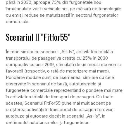
până în 2030, aproape 75% din furgonetele nou
înmatriculate vor fi vehicule noi, pe măsură ce tehnologiile
cu emisii reduse se maturizează în sectorul furgonetelor
comerciale.
Scenariul II ”Fitfor55”
În mod similar cu scenariul „As-Is”, activitatea totală a
transportului de pasageri va crește cu 25% în 2030
comparativ cu anul 2019, stimulată de un mediu economic
favorabil (respectiv, o rată de motorizare mai mare).
Ponderile modale sunt, de asemenea, similare cu cele
observate în scenariul de bază, autoturismele și
furgonetele comerciale reprezentând o pondere mai mare
în activitatea totală de transport de pasageri. Cu toate
acestea, Scenariul FitFor55 pune mai mult accent pe
creșterea activității în transportul de pasageri feroviar,
autobuze și autocare decât în scenariul „As-Is”, în
detrimentul autoturismelor și furgonetelor.