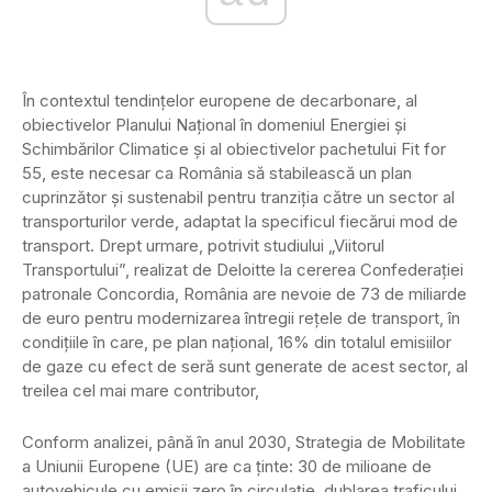
În contextul tendințelor europene de decarbonare, al
obiectivelor Planului Național în domeniul Energiei și
Schimbărilor Climatice și al obiectivelor pachetului Fit for
55, este necesar ca România să stabilească un plan
cuprinzător și sustenabil pentru tranziția către un sector al
transporturilor verde, adaptat la specificul fiecărui mod de
transport. Drept urmare, potrivit studiului „Viitorul
Transportului”, realizat de Deloitte la cererea Confederației
patronale Concordia, România are nevoie de 73 de miliarde
de euro pentru modernizarea întregii reţele de transport, în
condiţiile în care, pe plan naţional, 16% din totalul emisiilor
de gaze cu efect de seră sunt generate de acest sector, al
treilea cel mai mare contributor,
Conform analizei, până în anul 2030, Strategia de Mobilitate
a Uniunii Europene (UE) are ca ţinte: 30 de milioane de
autovehicule cu emisii zero în circulaţie, dublarea traficului