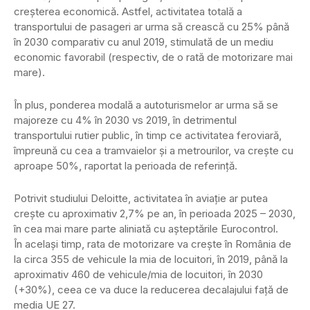
creșterea economică. Astfel, activitatea totală a
transportului de pasageri ar urma să crească cu 25% până
în 2030 comparativ cu anul 2019, stimulată de un mediu
economic favorabil (respectiv, de o rată de motorizare mai
mare).
În plus, ponderea modală a autoturismelor ar urma să se
majoreze cu 4% în 2030 vs 2019, în detrimentul
transportului rutier public, în timp ce activitatea feroviară,
împreună cu cea a tramvaielor şi a metrourilor, va creşte cu
aproape 50%, raportat la perioada de referinţă.
Potrivit studiului Deloitte, activitatea în aviaţie ar putea
creşte cu aproximativ 2,7% pe an, în perioada 2025 – 2030,
în cea mai mare parte aliniată cu aşteptările Eurocontrol.
În același timp, rata de motorizare va creşte în România de
la circa 355 de vehicule la mia de locuitori, în 2019, până la
aproximativ 460 de vehicule/mia de locuitori, în 2030
(+30%), ceea ce va duce la reducerea decalajului faţă de
media UE 27.