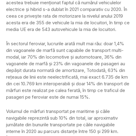
acestea trebuie menționat faptul că numărul vehiculelor
electrice și hibrid s-a dublat în 2021 comparativ cu 2020. În
ceea ce privește rata de motorizare la nivelul anului 2019
acesta era de 355 de vehicule la mia de locuitori, în timp ce
media UE era de 543 autovehicule la mia de locuitori.
În sectorul feroviar, lucrurile arată mult mai rău: doar 1,4%
din vagoanele de marfă sunt capabile de transport multi-
modal, iar 70% din locomotive și automotoare, 36% din
vagoanele de marfă și 23% din vagoanele de pasageri au
depășit durata normată de amortizare, Totodată, 63% din
rețeaua de linii este neelectrificată, mai exact 6.735 de km
din cei 10.769 km interoperabili și doar 14% din transport de
mărfuri este realizat pe calea ferată, în timp ce traficul de
pasageri pe feroviar este de numai 15%.
Volumul de mărfuri transportat pe maritime și căile
navigabile reprezintă sub 10% din total, iar aproximativ
jumătate din bunurile transportate pe căile navigabile
interne în 2020 au parcurs distanțe între 150 și 299 km.