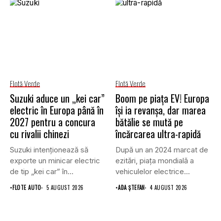
Flotă Verde
Flotă Verde
Suzuki aduce un „kei car”
Boom pe piața EV! Europa
electric în Europa până în
își ia revanșa, dar marea
2027 pentru a concura
bătălie se mută pe
cu rivalii chinezi
încărcarea ultra-rapidă
Suzuki intenționează să
După un an 2024 marcat de
exporte un minicar electric
ezitări, piața mondială a
de tip „kei car” în...
vehiculelor electrice...
•
FLOTE AUTO
5 AUGUST 2026
•
ADA ȘTEFAN
4 AUGUST 2026