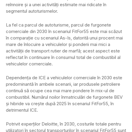
reînnoire și a unei activități estimate mai ridicate în
segmentul autoturismelor.
La fel ca parcul de autoturisme, parcul de furgonete
comerciale din 2030 în scenariul FitFor55 este mai scăzut
în comparație cu scenariul As-Is, datorită unui procent mai
mare de înlocuire a vehiculelor și ponderii mai mici a
activității de transport rutier de marfă; acest aspect este
reflectat în continuare în consumul total de combustibil al
vehiculelor comerciale.
Dependența de ICE a vehiculelor comerciale în 2030 este
predominantă în ambele scenarii, iar produsele petroliere
continuă să ocupe cea mai mare pondere în mix-ul de
combustibil. Numărul noilor înmatriculări de furgonete BEV
și hibride va crește după 2025 în scenariul FitFor55, în
detrimentul ICE.
Potrivit experților Deloitte, în 2030, costurile totale pentru
utilizatori în sectorul transporturilor în scenariul FitFor55 sunt