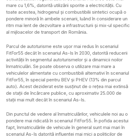
mare cu 1,6%, datorită utilizării sporite a electricității. Cu
toate acestea, hidrogenul și combustibilii sintetici ocupă o
pondere minoră în ambele scenarii, luând în considerare un
ritm mai lent de dezvoltare a infrastructurii și mix-ul specific
al mijloacelor de transport din România.
Parcul de autoturisme este ușor mai redus în scenariul
FitFor55 decât în scenariul As-Is în 2030, datorită reducerii
activității în segmentul autoturismelor și a dinamicii noilor
înmatriculări. Se poate observa o utilizare mai mare a
vehiculelor alimentate cu combustibili alternativi în scenariul
FitFor55, în special pentru BEV și PHEV (13% din parcul
auto). Acest deziderat este susținut de o rețea mai extinsă
de stații de încărcare publice, cu aproximativ 25.000 de
stații mai mult decât în scenariul As-Is.
Din punctul de vedere al înmatriculărilor, vehiculele noi au o
pondere mai ridicată în scenariul FitFor55. În pofida acestui
fapt, înmatriculările de vehicule în general sunt mai mari în
scenariul As-Is datorită influenței mai mici a politicilor de