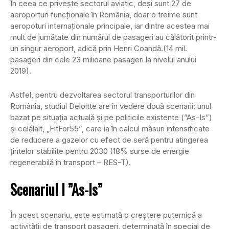
În ceea ce privește sectorul aviatic, deși sunt 27 de
aeroporturi funcționale în România, doar o treime sunt
aeropoturi internaționale principale, iar dintre acestea mai
mult de jumătate din numărul de pasageri au călătorit printr-
un singur aeroport, adică prin Henri Coandă.(14 mil.
pasageri din cele 23 milioane pasageri la nivelul anului
2019).
Astfel, pentru dezvoltarea sectorul transporturilor din
România, studiul Deloitte are în vedere două scenarii: unul
bazat pe situația actuală și pe politicile existente (”As-Is”)
și celălalt, „FitFor55”, care ia în calcul măsuri intensificate
de reducere a gazelor cu efect de seră pentru atingerea
țintelor stabilite pentru 2030 (18% surse de energie
regenerabilă în transport – RES-T).
Scenariul I ”As-Is”
În acest scenariu, este estimată o creștere puternică a
activității de transport pasageri, determinată în special de