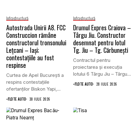
Infrastructură
Infrastructură
Autostrada Unirii A8. FCC
Drumul Expres Craiova –
Construccion rămâne
Târgu Jiu. Constructor
constructorul tronsonului
desemnat pentru lotul
Lețcani – Iași;
Tg. Jiu – Tg. Cărbunești
contestațiile au fost
Contractul pentru
respinse
proiectarea și execuția
lotului 6 Târgu Jiu – Târgu
Curtea de Apel București a
Cărbunești,...
respins contestațiile
•
FLOTE AUTO
28 IULIE 2026
ofertanților Biskon Yapi,
Straco și...
•
FLOTE AUTO
30 IULIE 2026