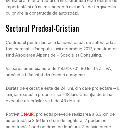
Ministrul a reiterat faptul că infrastructura este extrem de
importantă şi că nu mai acceptă niciun fel de tergiversare
cu privire la construcţia de autostrăzi.
Sectorul Predeal-Cristian
Contractul pentru lucrările la acest capăt de autostradă a
fost semnat la începutul lunii octombrie 2017, constructor
fiind Asocierea Alpenside – Specialist Consulting.
Valoarea acestuia este de 118.019.701, 80 lei, fără TVA,
urmând a fi finanţat din fonduri europene.
Durata de execuţie este de 24 luni, din care proiectare – 6
luni, iar execuţia propriu-zisă – 18 luni. Garanţia de bună
execuţie a lucrărilor va fi de 48 de luni.
Potrivit
CNAIR
, proiectul prevede realizarea a 6,3 km de
autostradă si 3,56 km drum de legătură, 2 poduri pe
autostradă, 1 pod pe drum de legătura, 3 pasaje peste