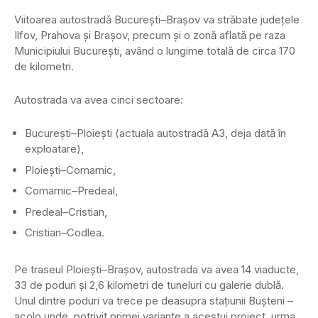
Viitoarea autostradă Bucureşti–Braşov va străbate judeţele
Ilfov, Prahova şi Braşov, precum şi o zonă aflată pe raza
Municipiului Bucureşti, având o lungime totală de circa 170
de kilometri.
Autostrada va avea cinci sectoare:
Bucureşti–Ploieşti (actuala autostradă A3, deja dată în
exploatare),
Ploieşti–Comarnic,
Comarnic–Predeal,
Predeal–Cristian,
Cristian–Codlea.
Pe traseul Ploieşti–Braşov, autostrada va avea 14 viaducte,
33 de poduri şi 2,6 kilometri de tuneluri cu galerie dublă.
Unul dintre poduri va trece pe deasupra staţiunii Buşteni –
acolo unde, potrivit primei variante a acestui proiect, urma