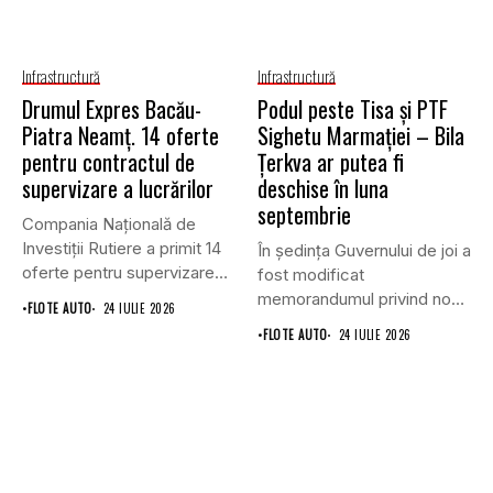
Infrastructură
Infrastructură
Drumul Expres Bacău-
Podul peste Tisa și PTF
Piatra Neamț. 14 oferte
Sighetu Marmației – Bila
pentru contractul de
Țerkva ar putea fi
supervizare a lucrărilor
deschise în luna
septembrie
Compania Națională de
Investiții Rutiere a primit 14
În ședința Guvernului de joi a
oferte pentru supervizarea
fost modificat
lucrărilor...
memorandumul privind noul
•
FLOTE AUTO
24 IULIE 2026
punct...
•
FLOTE AUTO
24 IULIE 2026