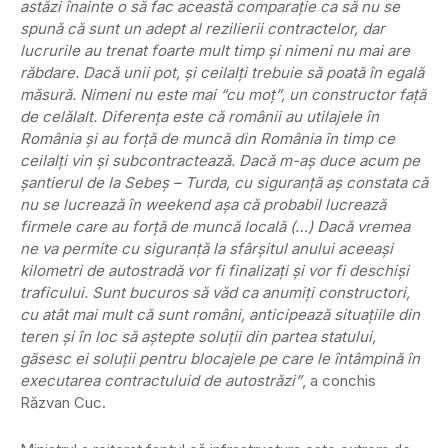
astăzi înainte o să fac această comparaţie ca să nu se
spună că sunt un adept al rezilierii contractelor, dar
lucrurile au trenat foarte mult timp şi nimeni nu mai are
răbdare. Dacă unii pot, şi ceilalţi trebuie să poată în egală
măsură. Nimeni nu este mai “cu moţ”, un constructor faţă
de celălalt. Diferenţa este că românii au utilajele în
România şi au forţă de muncă din România în timp ce
ceilalţi vin şi subcontractează. Dacă m-aş duce acum pe
şantierul de la Sebeş – Turda, cu siguranţă aş constata că
nu se lucrează în weekend aşa că probabil lucrează
firmele care au forţă de muncă locală (…) Dacă vremea
ne va permite cu siguranţă la sfârşitul anului aceeaşi
kilometri de autostradă vor fi finalizaţi şi vor fi deschişi
traficului. Sunt bucuros să văd ca anumiţi constructori,
cu atât mai mult că sunt români, anticipează situaţiile din
teren şi în loc să aştepte soluţii din partea statului,
găsesc ei soluţii pentru blocajele pe care le întâmpină în
executarea contractuluid de autostrăzi”
, a conchis
Răzvan Cuc.