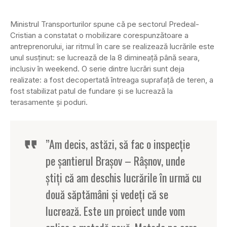
Ministrul Transporturilor spune că pe sectorul Predeal-
Cristian a constatat o mobilizare corespunzătoare a
antreprenorului, iar ritmul în care se realizează lucrările este
unul susţinut: se lucrează de la 8 dimineaţă până seara,
inclusiv în weekend. O serie dintre lucrări sunt deja
realizate: a fost decopertată întreaga suprafaţă de teren, a
fost stabilizat patul de fundare şi se lucrează la
terasamente şi poduri.
”Am decis, astăzi, să fac o inspecţie
pe şantierul Braşov – Râşnov, unde
ştiţi că am deschis lucrările în urmă cu
două săptămâni şi vedeţi că se
lucrează. Este un proiect unde vom