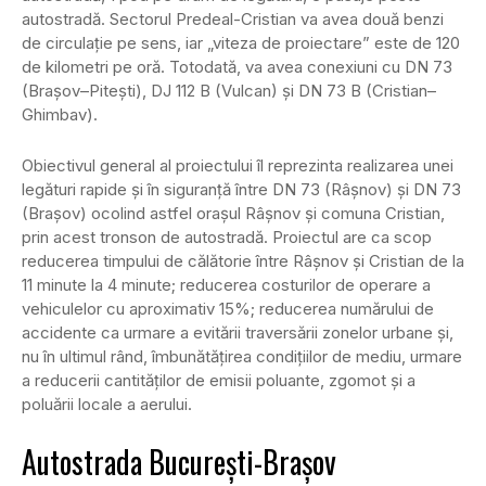
autostradă. Sectorul Predeal-Cristian va avea două benzi
de circulaţie pe sens, iar „viteza de proiectare” este de 120
de kilometri pe oră. Totodată, va avea conexiuni cu DN 73
(Braşov–Piteşti), DJ 112 B (Vulcan) şi DN 73 B (Cristian–
Ghimbav).
Obiectivul general al proiectului îl reprezinta realizarea unei
legături rapide şi în siguranţă între DN 73 (Râşnov) şi DN 73
(Braşov) ocolind astfel oraşul Râşnov şi comuna Cristian,
prin acest tronson de autostradă. Proiectul are ca scop
reducerea timpului de călătorie între Râşnov şi Cristian de la
11 minute la 4 minute; reducerea costurilor de operare a
vehiculelor cu aproximativ 15%; reducerea numărului de
accidente ca urmare a evitării traversării zonelor urbane şi,
nu în ultimul rând, îmbunătăţirea condiţiilor de mediu, urmare
a reducerii cantităţilor de emisii poluante, zgomot şi a
poluării locale a aerului.
Autostrada Bucureşti-Braşov