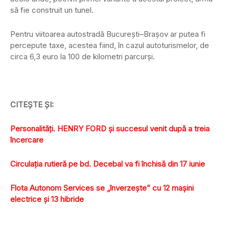
să fie construit un tunel.
Pentru viitoarea autostradă Bucureşti–Braşov ar putea fi
percepute taxe, acestea fiind, în cazul autoturismelor, de
circa 6,3 euro la 100 de kilometri parcurşi.
CITEŞTE ŞI:
Personalităţi. HENRY FORD şi succesul venit după a treia
încercare
Circulaţia rutieră pe bd. Decebal va fi închisă din 17 iunie
Flota Autonom Services se „înverzeşte” cu 12 maşini
electrice şi 13 hibride