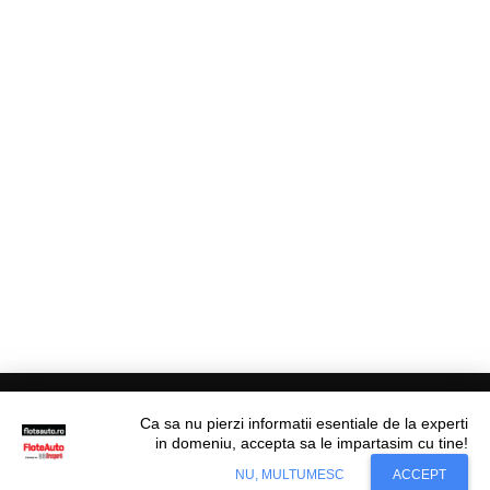
Ca sa nu pierzi informatii esentiale de la experti
in domeniu, accepta sa le impartasim cu tine!
Situl nostru utilizeaza cookies. Ce inseamna
© Flote Auto. Toate drepturile rezervate.
Accept
NU, MULTUMESC
ACCEPT
cookie?
Aflati mai mult...
Editorial
Asigurări
Fiscalitate
Juridic
Financiar
Analize De Piață
Transporturi