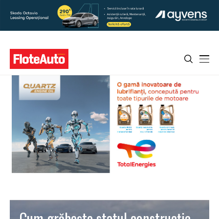
Cum grăbeşte statul construcţia