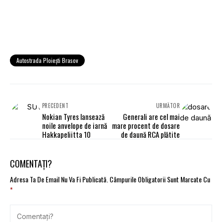
Autostrada Ploieşti Brasov
PRECEDENT
URMĂTOR
Nokian Tyres lansează
Generali are cel mai
noile anvelope de iarnă
mare procent de dosare
Hakkapeliitta 10
de daună RCA plătite
COMENTAȚI?
Adresa Ta De Email Nu Va Fi Publicată.
Câmpurile Obligatorii Sunt Marcate Cu
*