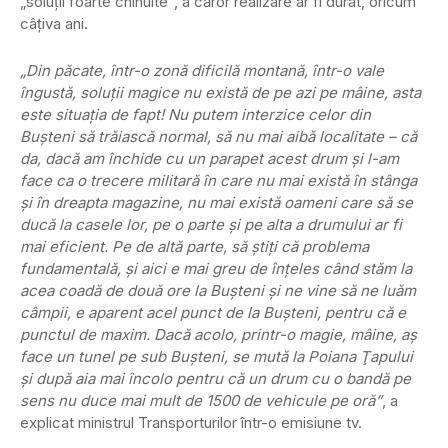
„soluţii foarte chinuite”, a căror realizare ar fi durat, oricum
câţiva ani.
„Din păcate, într-o zonă dificilă montană, într-o vale
îngustă, soluţii magice nu există de pe azi pe mâine, asta
este situaţia de fapt! Nu putem interzice celor din
Buşteni să trăiască normal, să nu mai aibă localitate – că
da, dacă am închide cu un parapet acest drum şi l-am
face ca o trecere militară în care nu mai există în stânga
şi în dreapta magazine, nu mai există oameni care să se
ducă la casele lor, pe o parte şi pe alta a drumului ar fi
mai eficient. Pe de altă parte, să ştiţi că problema
fundamentală, şi aici e mai greu de înţeles când stăm la
acea coadă de două ore la Buşteni şi ne vine să ne luăm
câmpii, e aparent acel punct de la Buşteni, pentru că e
punctul de maxim. Dacă acolo, printr-o magie, mâine, aş
face un tunel pe sub Buşteni, se mută la Poiana Ţapului
şi după aia mai încolo pentru că un drum cu o bandă pe
sens nu duce mai mult de 1500 de vehicule pe oră”
, a
explicat ministrul Transporturilor într-o emisiune tv.