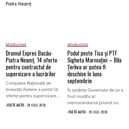
Infrastructură
Infrastructură
Drumul Expres Bacău-
Podul peste Tisa și PTF
Piatra Neamț. 14 oferte
Sighetu Marmației – Bila
pentru contractul de
Țerkva ar putea fi
supervizare a lucrărilor
deschise în luna
septembrie
Compania Națională de
Investiții Rutiere a primit 14
În ședința Guvernului de joi a
oferte pentru supervizarea
fost modificat
lucrărilor...
memorandumul privind noul
•
FLOTE AUTO
24 IULIE 2026
punct...
•
FLOTE AUTO
24 IULIE 2026