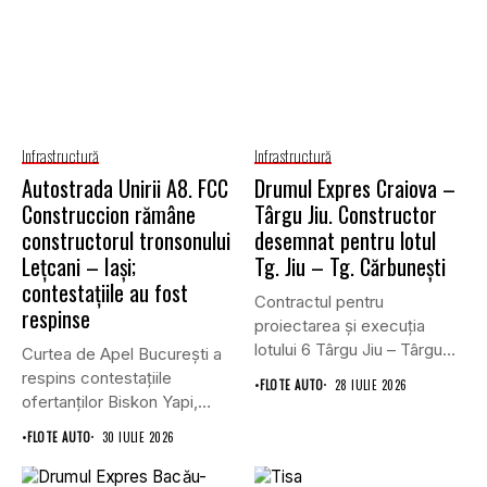
Infrastructură
Infrastructură
Autostrada Unirii A8. FCC
Drumul Expres Craiova –
Construccion rămâne
Târgu Jiu. Constructor
constructorul tronsonului
desemnat pentru lotul
Lețcani – Iași;
Tg. Jiu – Tg. Cărbunești
contestațiile au fost
Contractul pentru
respinse
proiectarea și execuția
lotului 6 Târgu Jiu – Târgu
Curtea de Apel București a
Cărbunești,...
respins contestațiile
•
FLOTE AUTO
28 IULIE 2026
ofertanților Biskon Yapi,
Straco și...
•
FLOTE AUTO
30 IULIE 2026