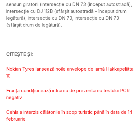
sensuri giratorii (intersecție cu DN 73 (început autostradă),
intersecție cu DJ 112B (sfârșit autostradă – început drum
legătură), intersecție cu DN 73, intersecție cu DN 73
(sfârșit drum de legătură).
CITEȘTE ȘI:
Nokian Tyres lansează noile anvelope de iarnă Hakkapeliitta
10
Franța condiționează intrarea de prezentarea testului PCR
negativ
Cehia a interzis călătoriile în scop turistic până în data de 14
februarie