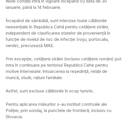
Noile condiţii intră în vigoare începând cu data de 30
ianuarie, până la 14 februarie.
Începând de sâmbătă, sunt interzise toate călătoriile
neesenţiale în Republica Cehă pentru cetăţenii străini,
independent de clasificarea statelor de provenienţă în
funcţie de nivelul de risc de infecţie (roşu, portocaliu,
verde), precizează MAE.
Prin excepţie, cetăţenii străini (inclusiv cetăţenii români) pot
intra în continuare pe teritoriul Republicii Cehe pentru
motive întemeiate: întoarcerea la reşedinţă, relaţii de
muncă, studii, raţiuni familiale.
Astfel, sunt excluse călătoriile în scop turistic.
Pentru aplicarea măsurilor s-au instituit controale ale
Poliţiei, prin sondaj, la punctele de frontieră, inclusiv cu
Slovacia.