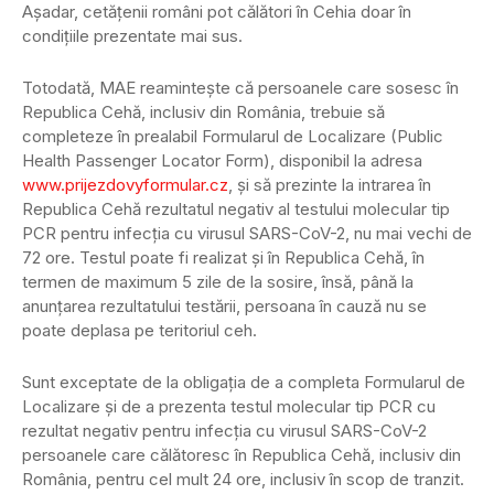
Aşadar, cetăţenii români pot călători în Cehia doar în
condiţiile prezentate mai sus.
Totodată, MAE reaminteşte că persoanele care sosesc în
Republica Cehă, inclusiv din România, trebuie să
completeze în prealabil Formularul de Localizare (Public
Health Passenger Locator Form), disponibil la adresa
www.prijezdovyformular.cz
, şi să prezinte la intrarea în
Republica Cehă rezultatul negativ al testului molecular tip
PCR pentru infecţia cu virusul SARS-CoV-2, nu mai vechi de
72 ore. Testul poate fi realizat şi în Republica Cehă, în
termen de maximum 5 zile de la sosire, însă, până la
anunţarea rezultatului testării, persoana în cauză nu se
poate deplasa pe teritoriul ceh.
Sunt exceptate de la obligaţia de a completa Formularul de
Localizare şi de a prezenta testul molecular tip PCR cu
rezultat negativ pentru infecţia cu virusul SARS-CoV-2
persoanele care călătoresc în Republica Cehă, inclusiv din
România, pentru cel mult 24 ore, inclusiv în scop de tranzit.