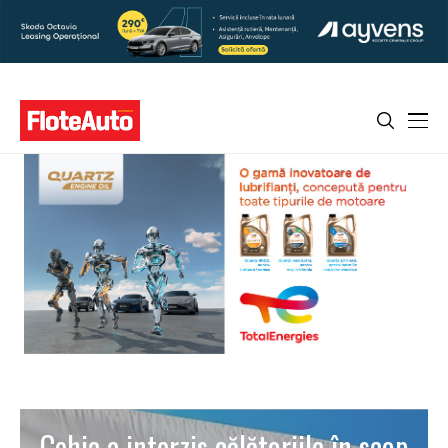
Cehia a interzis călătoriile în scop