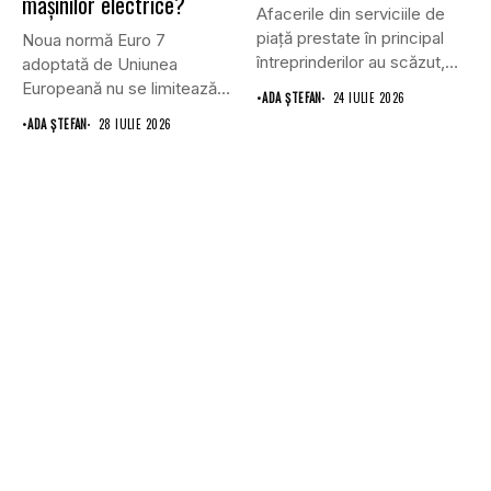
mașinilor electrice?
Afacerile din serviciile de
piaţă prestate în principal
Noua normă Euro 7
întreprinderilor au scăzut,
adoptată de Uniunea
în...
Europeană nu se limitează
•
ADA ȘTEFAN
24 IULIE 2026
doar...
•
ADA ȘTEFAN
28 IULIE 2026