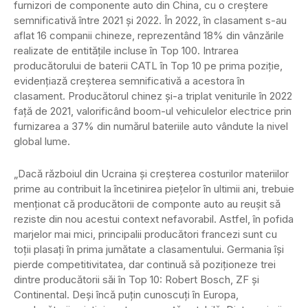
furnizori de componente auto din China, cu o creștere
semnificativă între 2021 și 2022. În 2022, în clasament s-au
aflat 16 companii chineze, reprezentând 18% din vânzările
realizate de entitățile incluse în Top 100. Intrarea
producătorului de baterii CATL în Top 10 pe prima poziție,
evidențiază creșterea semnificativă a acestora în
clasament. Producătorul chinez și-a triplat veniturile în 2022
față de 2021, valorificând boom-ul vehiculelor electrice prin
furnizarea a 37% din numărul bateriile auto vândute la nivel
global lume.
„Dacă războiul din Ucraina și creșterea costurilor materiilor
prime au contribuit la încetinirea piețelor în ultimii ani, trebuie
menționat că producătorii de componte auto au reușit să
reziste din nou acestui context nefavorabil. Astfel, în pofida
marjelor mai mici, principalii producători francezi sunt cu
toții plasați în prima jumătate a clasamentului. Germania își
pierde competitivitatea, dar continuă să poziționeze trei
dintre producătorii săi în Top 10: Robert Bosch, ZF și
Continental. Deși încă puțin cunoscuți în Europa,