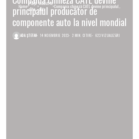
Piaţa
Industrie
Home
Compania chineză CATL devine principalul
principalul producător de
auto
auto
producător de componente auto la nivel mondial
componente auto la nivel mondial
ADA ȘTEFAN
14 NOIEMBRIE 2023
2 MIN. CITIRE
623 VIZUALIZĂRI