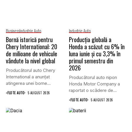
Business
Industrie Auto
Industrie Auto
Bornă istorică pentru
Producția globală a
Chery International: 20
Honda a scăzut cu 6% în
de milioane de vehicule
luna iunie și cu 3,3% în
vândute la nivel global
primul semestru din
2026
Producătorul auto Chery
International a anunțat
Producătorul auto nipon
atingerea unei borne
Honda Motor Company a
istorice în industria...
raportat o scădere de
•
FLOTE AUTO
5 AUGUST 2026
6,1%...
•
FLOTE AUTO
5 AUGUST 2026