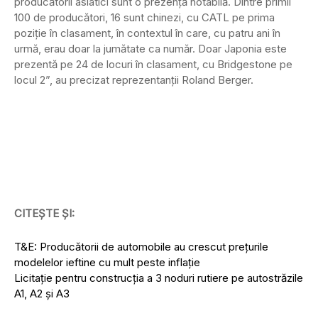
producătorii asiatici sunt o prezență notabilă. Dintre primii
100 de producători, 16 sunt chinezi, cu CATL pe prima
poziție în clasament, în contextul în care, cu patru ani în
urmă, erau doar la jumătate ca număr. Doar Japonia este
prezentă pe 24 de locuri în clasament, cu Bridgestone pe
locul 2”, au precizat reprezentanții Roland Berger.
CITEȘTE ȘI:
T&E: Producătorii de automobile au crescut prețurile
modelelor ieftine cu mult peste inflație
Licitaţie pentru construcţia a 3 noduri rutiere pe autostrăzile
A1, A2 şi A3