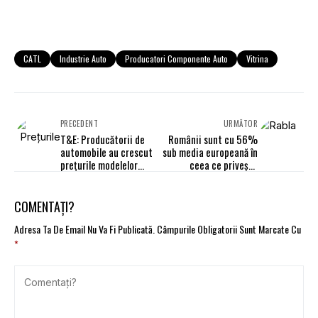
CATL
Industrie Auto
Producatori Componente Auto
Vitrina
PRECEDENT
URMĂTOR
T&E: Producătorii de
Românii sunt cu 56%
automobile au crescut
sub media europeană în
prețurile modelelor
ceea ce privește
ieftine cu mult peste
puterea de cumpărare
inflație
COMENTAȚI?
Adresa Ta De Email Nu Va Fi Publicată.
Câmpurile Obligatorii Sunt Marcate Cu
*