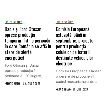
Industrie Auto
Industrie Auto
Dacia și Ford Otosan
Comisia Europeană
opresc producția
așteaptă, până în
temporar, într-o perioadă
septembrie, proiecte
în care România se află în
pentru producția
stare de alertă
celulelor de baterii
energetică
destinate vehiculelor
electrice
Ford Otosan și Dacia
opresc producția în
Comisia Europeană a lansat
perioada 3 – 19 august,...
o cerere de propuneri în
cadrul mecanismului de...
•
FLOTE AUTO
3 AUGUST 2026
•
ADA ȘTEFAN
31 IULIE 2026