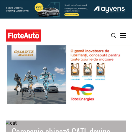
Compania chineză CATL devine