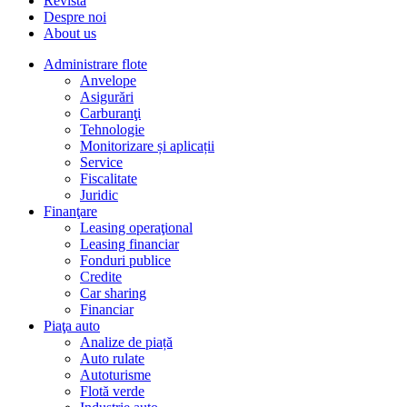
Revista
Despre noi
About us
Administrare flote
Anvelope
Asigurări
Carburanţi
Tehnologie
Monitorizare și aplicații
Service
Fiscalitate
Juridic
Finanţare
Leasing operaţional
Leasing financiar
Fonduri publice
Credite
Car sharing
Financiar
Piaţa auto
Analize de piață
Auto rulate
Autoturisme
Flotă verde