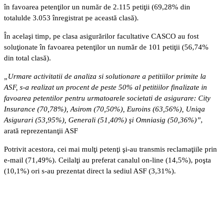
în favoarea petenţilor un număr de 2.115 petiţii (69,28% din
totalulde 3.053 înregistrat pe această clasă).
În acelaşi timp, pe clasa asigurărilor facultative CASCO au fost
soluţionate în favoarea petenţilor un număr de 101 petiţii (56,74%
din total clasă).
„Urmare activitatii de analiza si solutionare a petitiilor primite la
ASF, s-a realizat un procent de peste 50% al petitiilor finalizate in
favoarea petentilor pentru urmatoarele societati de asigurare: City
Insurance (70,78%), Asirom (70,50%), Euroins (63,56%), Uniqa
Asigurari (53,95%), Generali (51,40%) şi Omniasig (50,36%)”
,
arată reprezentanţii ASF
Potrivit acestora, cei mai mulţi petenţi şi-au transmis reclamaţiile prin
e-mail (71,49%). Ceilalţi au preferat canalul on-line (14,5%), poşta
(10,1%) ori s-au prezentat direct la sediul ASF (3,31%).