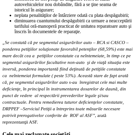
autovehiculelor nou dobândite, fără a se ţine seama de
istoricul în asigurare;
neplata penalităţilor de întârziere odată cu plata despăgubirii;
diminuarea cuantumului despăgubirii ca urmare a neacceptării
tarifului oră-manoperă practicat de unitatea reparatoare auto şi
înscris în documentele de reparaţie.
„Se constată că pe segmentul asigurărilor auto – RCA si CASCO –
ponderea petiţiilor soluţionate favorabil petenţilor (68,59%) este mai
mare decât cea a petiţiilor constatate ca neîntemeiate, în timp ce pe
segmentul asigurărilor facultative non-auto şi de viaţă situaţia este
inversă, ponderea importantă fiind deţinută de petiţiile constatate
ca neîntemeiat formulate ( peste 53%). Această stare de fapt arată
că, pe segmentul asigurărilor auto s-au înregistrat cele mai multe
deficienţe, în principal în instrumentarea dosarelor de daună, din
punct de vedere al respectării prevederilor legale şi/sau
contractuale. Pentru remedierea tuturor deficienţelor constatate,
DRPPEF –Serviciul Petiţii a întreprins toate măsurile necesare
potrivit prerogativelor conferite de ROF al ASF”
, arată
reprezentanţii ASF.
Cele mai reclamate societăţi