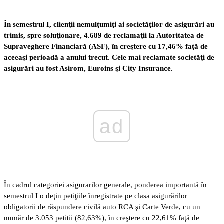
În semestrul I, clienţii nemulţumiţi ai societăţilor de asigurări au
trimis, spre soluţionare, 4.689 de reclamaţii la Autoritatea de
Supraveghere Financiară (ASF), în creştere cu 17,46% faţă de
aceeaşi perioadă a anului trecut. Cele mai reclamate societăţi de
asigurări au fost Asirom, Euroins şi City Insurance.
ad
În cadrul categoriei asigurarilor generale, ponderea importantă în
semestrul I o deţin petiţiile înregistrate pe clasa asigurărilor
obligatorii de răspundere civilă auto RCA şi Carte Verde, cu un
număr de 3.053 petitii (82,63%), în creştere cu 22,61% faţă de