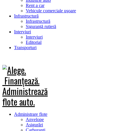
Industrie auto
Rent a car
Vehicule comerciale uşoare
Infrastructură
Infrastructură
Siguranţă rutieră
Interviuri
Interviuri
Editorial
Transporturi
Administrare flote
Anvelope
Asigurări
Carburanţi