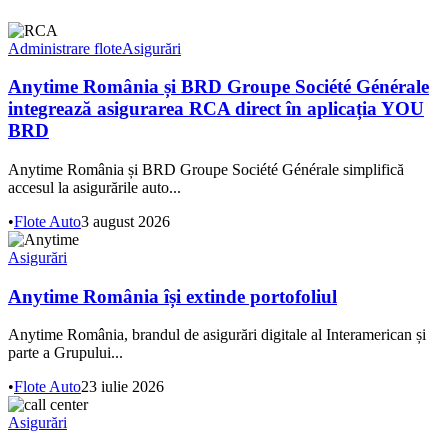
Administrare flote
Asigurări
Anytime România și BRD Groupe Société Générale
integrează asigurarea RCA direct în aplicația YOU
BRD
Anytime România și BRD Groupe Société Générale simplifică
accesul la asigurările auto...
•
Flote Auto
3 august 2026
Asigurări
Anytime România își extinde portofoliul
Anytime România, brandul de asigurări digitale al Interamerican și
parte a Grupului...
•
Flote Auto
23 iulie 2026
Asigurări