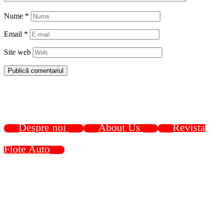
Nume
*
Email
*
Site web
Despre noi
About Us
Revista
Flote Auto