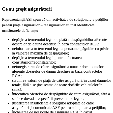
Ce au greşit asigurătorii
Reprezentanţii ASF spun că din activitatea de soluţionare a petiţiilor
pentru piaţa asigurărilor – reasigurărilor au fost identificate
următoarele deficienţe:
depăşirea termenului legal de plată a despăgubirilor aferente
dosarelor de daună deschise în baza contractelor RCA;
neinformarea în termenul legal a persoanei păgubite cu privire
la valoarea maximă de despăgubire;
depăşirea termenului legal pentru efectuarea
constatărilor/reconstatărilor;
neînregistrarea de către asigurători a tuturor documentelor
aferente dosarelor de daună deschise în baza contractelor
RCA;
stabilirea valorii de piaţă de către asigurători, în cazul daunelor
totale, fără a se ţine seama de toate dotările vehiculelor în
cauză;
întocmirea ofertelor de despăgubire de către asigurători, fără a
se face dovada respectării prevederilor legale;
justificarea insuficientă a soluţiilor adoptate de către
asigurători şi comunicate ASF pentru soluţionarea petiţiilor;
încheierea de noi poliţe de asigurare RCA în cazul