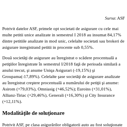
Sursa
: ASF
Potrivit datelor ASF, primele opt societati de asigurare cu cele mai
multe petitii unice analizate in semestrul I 2018 au insumat 84,17%
dintre petitiile analizate in mod unic, celelalte societati sau brokeri de
asigurare inregistrand petitii in procente sub 0,55%.
Două societăţi de asigurare au înregistrat o scădere procentuală a
petiţiilor înregistrate în semestrul I/2018 faţă de perioada similară a
anului trecut, şi anume Uniqa Asigurari (-19,15%) şi
Groupama(-17,89%). Celelalte şase societăţi de asigurare analizate
au înregistrat creştere procentuală a numărului de petiţii şi anume:
Asirom (+79,03%), Omniasig (+46,52%); Euroins (+31,01%),
Allianz-Tiriac (+29,46%), Generali (+16,30%) şi City Insurance
(+12,11%).
Modalităţile de soluţionare
Potrivit ASF, pe clasa asigurărilor obligatorii auto au fost soluţionate