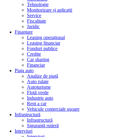
Tehnologie
Monitorizare și aplicații
Service
Fiscalitate
Juridic
Finanţare
Leasing operaţional
Leasing financiar
Fonduri publice
Credite
Car sharing
Financiar
Piaţa auto
Analize de piață
Auto rulate
Autoturisme
Flotă verde
Industrie auto
Rent a car
Vehicule comerciale uşoare
Infrastructură
Infrastructură
Siguranţă rutieră
Interviuri
Interviuri