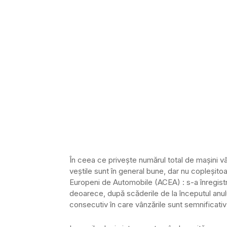
În ceea ce privește numărul total de mașini vân
veștile sunt în general bune, dar nu copleșito
Europeni de Automobile (ACEA) : s-a înregist
deoarece, după scăderile de la începutul anului
consecutiv în care vânzările sunt semnificativ 