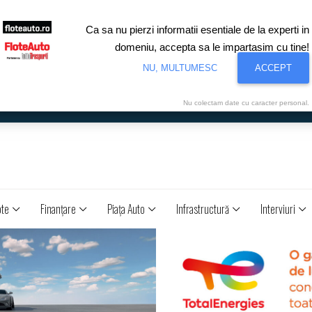
Ca sa nu pierzi informatii esentiale de la experti in
domeniu, accepta sa le impartasim cu tine!
NU, MULTUMESC
ACCEPT
Nu colectam date cu caracter personal.
ote
Finanţare
Piaţa Auto
Infrastructură
Interviuri