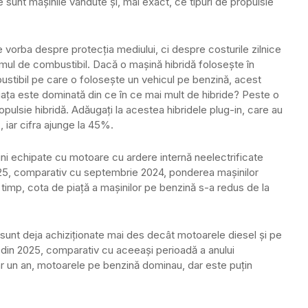
 sunt mașinile vândute și, mai exact, ce tipuri de propulsie
 vorba despre protecția mediului, ci despre costurile zilnice
umul de combustibil. Dacă o mașină hibridă folosește în
bustibil pe care o folosește un vehicul pe benzină, acest
piața este dominată din ce în ce mai mult de hibride? Peste o
opulsie hibridă. Adăugați la acestea hibridele plug-in, care au
iar cifra ajunge la 45%.
ni echipate cu motoare cu ardere internă neelectrificate
025, comparativ cu septembrie 2024, ponderea mașinilor
i timp, cota de piață a mașinilor pe benzină s-a redus de la
sunt deja achiziționate mai des decât motoarele diesel și pe
i din 2025, comparativ cu aceeași perioadă a anului
r un an, motoarele pe benzină dominau, dar este puțin