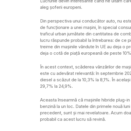
Lucrurile devin interesante când ne uităm care
aleg șoferii europeni.
Din perspectiva unui conducător auto, nu este
de funcționare a unei mașini, în special cons
traficul urban jumătate din cantitatea de com
lucru răspunde probabil la întrebarea: de ce 
treime din mașinile vândute în UE au deja o pr
deja o cotă de piață europeană de peste 10%, 
În acest context, scăderea vânzărilor de mași
este cu adevărat relevantă: în septembrie 2
diesel a scăzut de la 10,3% la 8,1%. În acelaș
29,7% la 24,9%.
Aceasta înseamnă că mașinile hibride plug-in 
benzină la un loc. Datele din primele nouă lun
precedent, sunt și mai revelatoare. Acum doa
probabil ca acest lucru să revină.