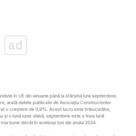
ad
dute în UE din ianuarie până la sfârșitul lunii septembrie,
are, arată datele publicate de Asociația Constructorilor
rat o creștere de 0,9%. Acest lucru este îmbucurător,
 și o lună iunie slabă, septembrie este a treia lună
mai bune decât în ​​aceleași luni ale anului 2024.