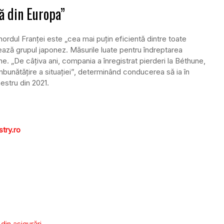
ă din Europa”
nordul Franței este „cea mai puțin eficientă dintre toate
ază grupul japonez. Măsurile luate pentru îndreptarea
ne. „De câțiva ani, compania a înregistrat pierderi la Béthune,
mbunătățire a situației”, determinând conducerea să ia în
mestru din 2021.
try.ro
din asigurări