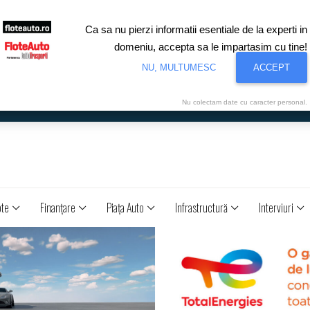
Ca sa nu pierzi informatii esentiale de la experti in
domeniu, accepta sa le impartasim cu tine!
NU, MULTUMESC
ACCEPT
Nu colectam date cu caracter personal.
ote
Finanţare
Piaţa Auto
Infrastructură
Interviuri