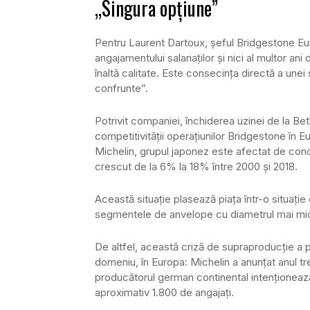
„Singura opțiune”
Pentru Laurent Dartoux, șeful Bridgestone Eur
angajamentului salariaților și nici al multor a
înaltă calitate. Este consecința directă a une
confrunte”.
Potrivit companiei, închiderea uzinei de la B
competitivității operațiunilor Bridgestone în 
Michelin, grupul japonez este afectat de conc
crescut de la 6% la 18% între 2000 și 2018.
Această situație plasează piața într-o situați
segmentele de anvelope cu diametrul mai mic 
De altfel, această criză de supraproducție a 
domeniu, în Europa: Michelin a anunțat anul tr
producătorul german continental intenționează
aproximativ 1.800 de angajați.