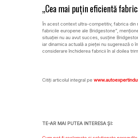
„Cea mai puțin eficientă fabric
În acest context ultra-competitiv, fabrica din 
fabricile europene ale Bridgestone”, mențione
situației nu au avut succes, susține Bridgesto
iar dinamica actuală a pieței nu sugerează o î
considerare închiderea fabricii în al doilea tri
Citiți articolul integral pe
www.autoexpertindus
TE-AR MAI PUTEA INTERESA ȘI:
Cum pot fi reclamate și soluționate neregulile 