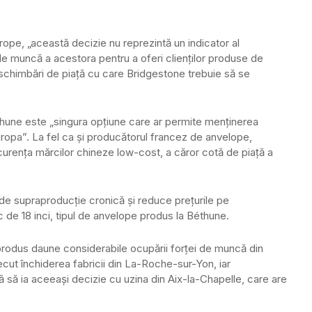
ope, „această decizie nu reprezintă un indicator al
ni de muncă a acestora pentru a oferi clienților produse de
i schimbări de piață cu care Bridgestone trebuie să se
ethune este „singura opțiune care ar permite menținerea
Europa”. La fel ca și producătorul francez de anvelope,
urența mărcilor chineze low-cost, a căror cotă de piață a
e de supraproducție cronică și reduce prețurile pe
de 18 inci, tipul de anvelope produs la Béthune.
produs daune considerabile ocupării forței de muncă din
ecut închiderea fabricii din La-Roche-sur-Yon, iar
 să ia aceeași decizie cu uzina din Aix-la-Chapelle, care are