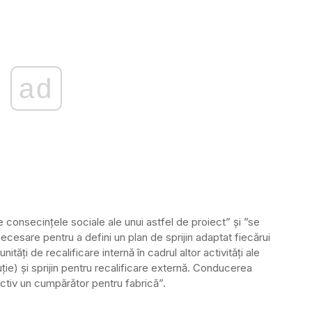
ad
 consecințele sociale ale unui astfel de proiect” și ”se
ecesare pentru a defini un plan de sprijin adaptat fiecărui
tăți de recalificare internă în cadrul altor activități ale
ie) și sprijin pentru recalificare externă. Conducerea
tiv un cumpărător pentru fabrică”.