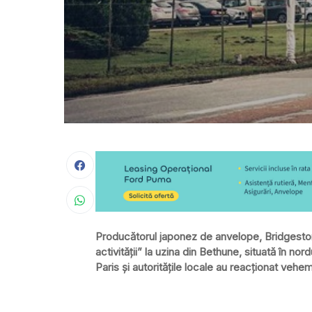
Producătorul japonez de anvelope, Bridgestone,
activității” la uzina din Bethune, situată în no
Paris și autoritățile locale au reacționat vehe