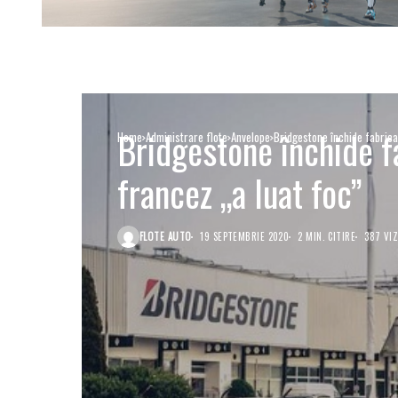
Bridgestone închide f
Home
Administrare flote
Anvelope
Bridgestone închide fabrica
francez „a luat foc”
FLOTE AUTO
19 SEPTEMBRIE 2020
2 MIN. CITIRE
387 VIZ