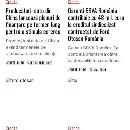
Credite
Credite
Producătorii auto din
Garanti BBVA România
China lansează planuri de
contribuie cu 48 mil. euro
finanțare pe termen lung
la creditul sindicalizat
pentru a stimula cererea
contractat de Ford
Otosan România
Producătorii auto din China
extind termenele de
Garanti BBVA România îşi
rambursare pentru clienți
continuă orientarea către
până la...
sustenabilitate şi contribuie
•
FLOTE AUTO
5 FEBRUARIE 2026
cu 48...
•
FLOTE AUTO
22 MAI 2024
Credite
Credite