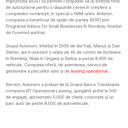
Împrumutul BERD va permite companiei să-şi extindă flota
de autoturisme pentru a răspunde cererii în creştere a
companiilor româneşti, în special a IMM-urilor. Anterior,
compania a beneficiat de sprijin din partea BERD prin
Programul Advice for Small Businesses în România, finanţat
de Guvernul austriac.
Grupul Autonom, înfiinţat în 2006 de doi fraţi, Marius şi Dan
Stefan, are în prezent o reţea de 45 de centre de închiriere
în România, filiale în Ungaria şi Serbia şi peste 8.000 de
vehicule. Compania oferă, de asemenea, servicii de
gestionare a parcurilor auto şi de
leasing operaţional
.
Recent, Autonom a preluat de la Grupul Banca Transilvania
compania BT Operational Leasing, ajungând astfel la 500
de angajaţi, aproximativ 5.000 de clienţi corporate şi un
parc auto de peste 8.000 de autovehicule.