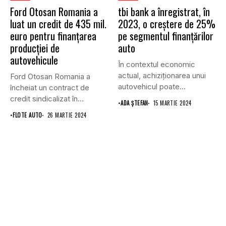
Ford Otosan Romania a
tbi bank a înregistrat, în
luat un credit de 435 mil.
2023, o creștere de 25%
euro pentru finanţarea
pe segmentul finanțărilor
producției de
auto
autovehicule
În contextul economic
actual, achiziționarea unui
Ford Otosan Romania a
autovehicul poate
încheiat un contract de
reprezenta o investiție
credit sindicalizat în
•
ADA ȘTEFAN
15 MARTIE 2024
considerabilă...
valoare...
•
FLOTE AUTO
26 MARTIE 2024