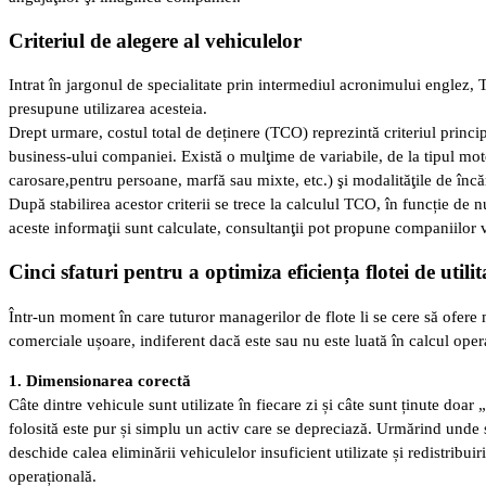
Criteriul de alegere al vehiculelor
Intrat în jargonul de specialitate prin intermediul acronimului englez,
presupune utilizarea acesteia.
Drept urmare, costul total de deținere (TCO) reprezintă criteriul princip
business-ului companiei. Există o mulţime de variabile, de la tipul moto
carosare,pentru persoane, marfă sau mixte, etc.) şi modalităţile de încăr
După stabilirea acestor criterii se trece la calculul TCO, în funcție de 
aceste informaţii sunt calculate, consultanţii pot propune companiilor ve
Cinci sfaturi pentru a optimiza eficiența flotei de utili
Într-un moment în care tuturor managerilor de flote li se cere să ofere
comerciale ușoare, indiferent dacă este sau nu este luată în calcul oper
1. Dimensionarea corectă
Câte dintre vehicule sunt utilizate în fiecare zi și câte sunt ținute doa
folosită este pur și simplu un activ care se depreciază. Urmărind unde ș
deschide calea eliminării vehiculelor insuficient utilizate și redistribuiri
operațională.