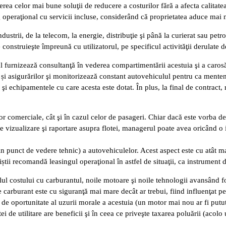
a celor mai bune soluţii de reducere a costurilor fără a afecta calitatea
g operaţional cu servicii incluse, considerând că proprietatea aduce mai mu
ndustrii, de la telecom, la energie, distribuţie şi până la curierat sau petr
construieşte împreună cu utilizatorul, pe specificul activităţii derulate d
onal furnizează consultanţă în vederea compartimentării acestuia şi a caros
i și asigurărilor şi monitorizează constant autovehiculul pentru ca mentena
 şi echipamentele cu care acesta este dotat. În plus, la final de contract,
or comerciale, cât şi în cazul celor de pasageri. Chiar dacă este vorba de 
e de vizualizare şi raportare asupra flotei, managerul poate avea oricând
in punct de vedere tehnic) a autovehiculelor. Acest aspect este cu atât ma
știi recomandă leasingul operaţional în astfel de situaţii, ca instrument 
olul costului cu carburantul, noile motoare şi noile tehnologii avansând f
e carburant este cu siguranţă mai mare decât ar trebui, fiind influenţat p
 de oportunitate al uzurii morale a acestuia (un motor mai nou ar fi put
 de utilitare are beneficii şi în ceea ce priveşte taxarea poluării (acolo 