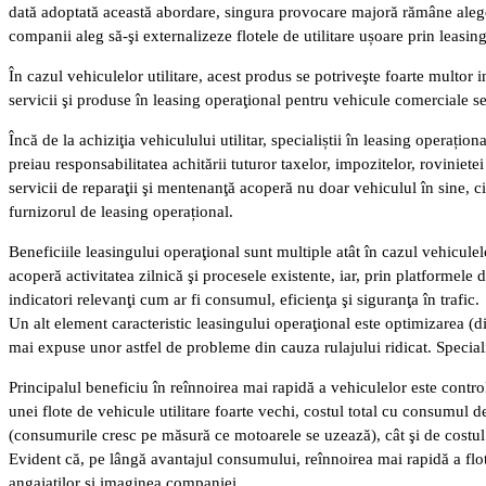
dată adoptată această abordare, singura provocare majoră rămâne alegere
companii aleg să-şi externalizeze flotele de utilitare ușoare prin leasin
În cazul vehiculelor utilitare, acest produs se potriveşte foarte multor i
servicii şi produse în leasing operaţional pentru vehicule comerciale se 
Încă de la achiziţia vehiculului utilitar, specialiștii în leasing operați
preiau responsabilitatea achitării tuturor taxelor, impozitelor, roviniete
servicii de reparaţii şi mentenanţă acoperă nu doar vehiculul în sine, ci
furnizorul de leasing operațional.
Beneficiile leasingului operaţional sunt multiple atât în cazul vehiculel
acoperă activitatea zilnică şi procesele existente, iar, prin platformel
indicatori relevanţi cum ar fi consumul, eficienţa şi siguranţa în trafic.
Un alt element caracteristic leasingului operaţional este optimizarea (d
mai expuse unor astfel de probleme din cauza rulajului ridicat. Speciali
Principalul beneficiu în reînnoirea mai rapidă a vehiculelor este contr
unei flote de vehicule utilitare foarte vechi, costul total cu consumul d
(consumurile cresc pe măsură ce motoarele se uzează), cât şi de costul
Evident că, pe lângă avantajul consumului, reînnoirea mai rapidă a flotei
angajaţilor şi imaginea companiei.