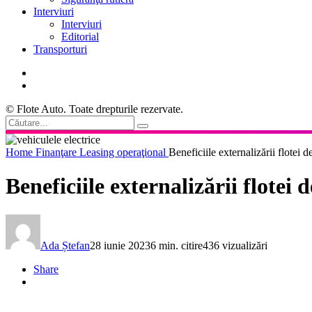
Interviuri
Interviuri
Editorial
Transporturi
© Flote Auto. Toate drepturile rezervate.
Home
Finanţare
Leasing operaţional
Beneficiile externalizării flotei d
Beneficiile externalizării flotei d
Ada Ștefan
28 iunie 2023
6 min. citire
436 vizualizări
Share