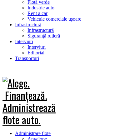
Flotă verde
Industrie auto
Rent a car
Vehicule comerciale uşoare
Infrastructură
Infrastructură
Siguranţă rutieră
Interviuri
Interviuri
Editorial
Transporturi
Administrare flote
Anvelope