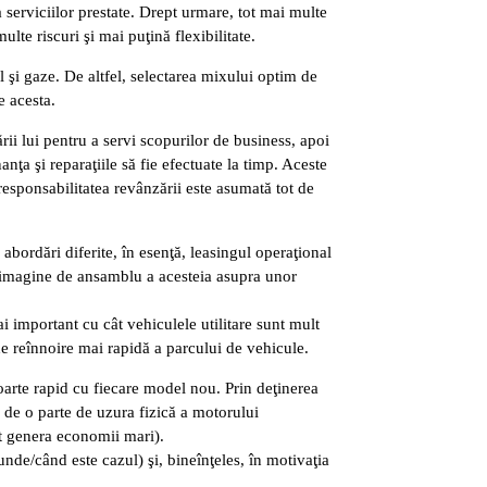
 serviciilor prestate. Drept urmare, tot mai multe
lte riscuri şi mai puţină flexibilitate.
ol şi gaze. De altfel, selectarea mixului optim de
e acesta.
ării lui pentru a servi scopurilor de business, apoi
nţa şi reparaţiile să fie efectuate la timp. Aceste
 responsabilitatea revânzării este asumată tot de
abordări diferite, în esenţă, leasingul operaţional
 o imagine de ansamblu a acesteia asupra unor
i important cu cât vehiculele utilitare sunt mult
de reînnoire mai rapidă a parcului de vehicule.
oarte rapid cu fiecare model nou. Prin deţinerea
e de o parte de uzura fizică a motorului
ut genera economii mari).
unde/când este cazul) şi, bineînţeles, în motivaţia