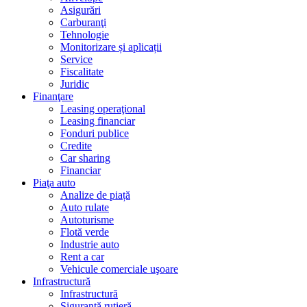
Asigurări
Carburanţi
Tehnologie
Monitorizare și aplicații
Service
Fiscalitate
Juridic
Finanţare
Leasing operaţional
Leasing financiar
Fonduri publice
Credite
Car sharing
Financiar
Piaţa auto
Analize de piață
Auto rulate
Autoturisme
Flotă verde
Industrie auto
Rent a car
Vehicule comerciale uşoare
Infrastructură
Infrastructură
Siguranţă rutieră