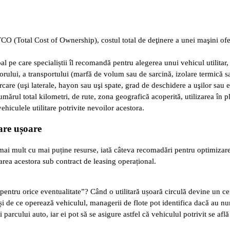
 TCO (Total Cost of Ownership), costul total de deţinere a unei maşini ofe
al pe care specialiștii îl recomandă pentru alegerea unui vehicul utilitar, 
rului, a transportului (marfă de volum sau de sarcină, izolare termică sau
care (uşi laterale, hayon sau uşi spate, grad de deschidere a uşilor sau e
numărul total kilometri, de rute, zona geografică acoperită, utilizarea în 
hiculele utilitare potrivite nevoilor acestora.
tare ușoare
 mai mult cu mai puține resurse, iată câteva recomadări pentru optimizare
area acestora sub contract de leasing operațional.
r „pentru orice eventualitate”? Când o utilitară ușoară circulă devine un c
i de ce operează vehiculul, managerii de flote pot identifica dacă au num
i parcului auto, iar ei pot să se asigure astfel că vehiculul potrivit se află