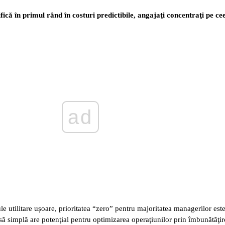
ifică în primul rând în costuri predictibile, angajaţi concentraţi pe ce
ad
le utilitare ușoare, prioritatea “zero” pentru majoritatea managerilor est
să simplă are potenţial pentru optimizarea operaţiunilor prin îmbunătăţire