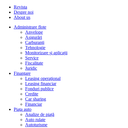
Revista
Despre noi
About us
Administrare flote
Anvelope
Asigurări
Carburanţi
Tehnologie
Monitorizare și aplicații
Service
Fiscalitate
Juridic
Finanţare
Leasing operaţional
Leasing financiar
Fonduri publice
Credite
Car sharing
Financiar
Piaţa auto
Analize de piață
Auto rulate
Autoturisme