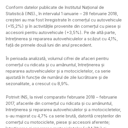
Conform datelor publicate de Institutul Naţional de
Statistică (INS)., în intervalul 1 ianuarie – 28 februarie 2018,
creşteri au mai fost înregistrate în comerţul cu autovehicule
(+15,2%) şi în activităţile provenite din comerţul cu piese şi
accesorii pentru autovehicule (+3,5%). Pe de altă parte,
întreţinerea şi repararea autovehiculelor a scăzut cu 4,1%,
faţă de primele două luni din anul precedent.
În perioada analizată, volumul cifrei de afaceri pentru
comerţul cu ridicata şi cu amănuntul, întreţinerea şi
repararea autovehiculelor şi a motocicletelor, ca serie
ajustată în funcţie de numărul de zile lucrătoare şi de
sezonalitate, a crescut cu 8,9%.
Potrivit INS, la nivel comparativ februarie 2018 – februarie
2017, afacerile din comerţul cu ridicata şi cu amănuntul,
întreţinerea şi repararea autovehiculelor şi a motocicletelor,
s-au majorat cu 4,7% ca serie brută, datorită creşterilor din
comerţul cu motociclete, piese şi accesorii aferente;