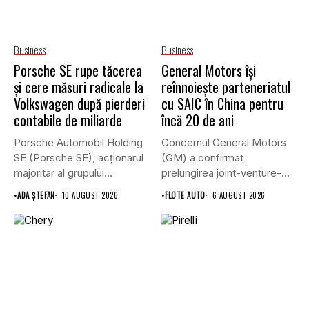
Business
Business
Porsche SE rupe tăcerea
General Motors își
și cere măsuri radicale la
reînnoiește parteneriatul
Volkswagen după pierderi
cu SAIC în China pentru
contabile de miliarde
încă 20 de ani
Porsche Automobil Holding
Concernul General Motors
SE (Porsche SE), acționarul
(GM) a confirmat
majoritar al grupului
prelungirea joint-venture-
Volkswagen, a...
ului său cu grupul chinez...
•
ADA ȘTEFAN
10 AUGUST 2026
•
FLOTE AUTO
6 AUGUST 2026