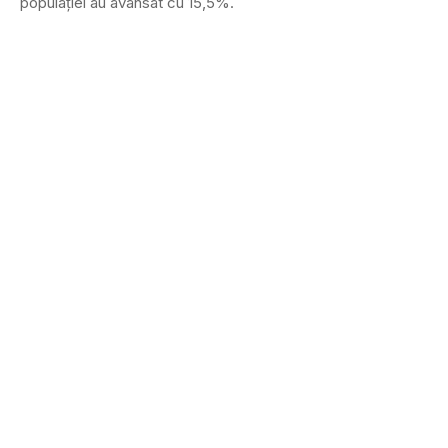
populaţiei au avansat cu 15,5%.