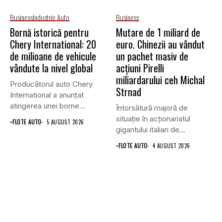
Business
Industrie Auto
Business
Bornă istorică pentru
Mutare de 1 miliard de
Chery International: 20
euro. Chinezii au vândut
de milioane de vehicule
un pachet masiv de
vândute la nivel global
acțiuni Pirelli
miliardarului ceh Michal
Producătorul auto Chery
Strnad
International a anunțat
atingerea unei borne
Întorsătură majoră de
istorice în industria...
situație în acționariatul
•
FLOTE AUTO
5 AUGUST 2026
gigantului italian de
anvelope Pirelli.
•
FLOTE AUTO
4 AUGUST 2026
Conglomeratul...