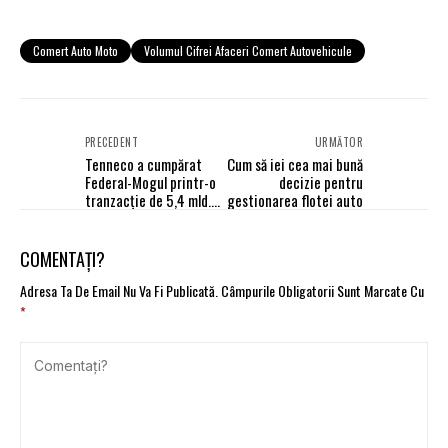
Comert Auto Moto
Volumul Cifrei Afaceri Comert Autovehicule
PRECEDENT
URMĂTOR
Tenneco a cumpărat
Cum să iei cea mai bună
Federal-Mogul printr-o
decizie pentru
tranzacţie de 5,4 mld.
gestionarea flotei auto
dolari
COMENTAȚI?
Adresa Ta De Email Nu Va Fi Publicată.
Câmpurile Obligatorii Sunt Marcate Cu
*