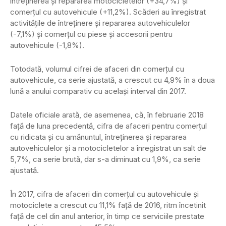
întreţinerea şi repararea motocicletelor (+34,7%) şi
comerţul cu autovehicule (+11,2%). Scăderi au înregistrat
activităţile de întreţinere şi repararea autovehiculelor
(-7,1%) şi comerţul cu piese şi accesorii pentru
autovehicule (-1,8%).
Totodată, volumul cifrei de afaceri din comerţul cu
autovehicule, ca serie ajustată, a crescut cu 4,9% în a doua
lună a anului comparativ cu acelaşi interval din 2017.
Datele oficiale arată, de asemenea, că, în februarie 2018
faţă de luna precedentă, cifra de afaceri pentru comerţul
cu ridicata şi cu amănuntul, întreţinerea şi repararea
autovehiculelor şi a motocicletelor a înregistrat un salt de
5,7%, ca serie brută, dar s-a diminuat cu 1,9%, ca serie
ajustată.
În 2017, cifra de afaceri din comerţul cu autovehicule şi
motociclete a crescut cu 11,1% faţă de 2016, ritm încetinit
faţă de cel din anul anterior, în timp ce serviciile prestate