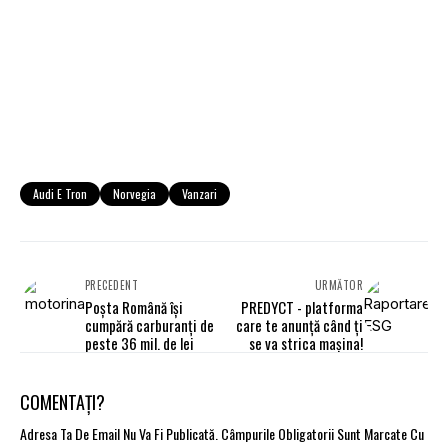
Audi E Tron
Norvegia
Vanzari
PRECEDENT
URMĂTOR
Poşta Română îşi
PREDYCT - platforma
cumpără carburanţi de
care te anunță când ți
peste 36 mil. de lei
se va strica mașina!
COMENTAȚI?
Adresa Ta De Email Nu Va Fi Publicată.
Câmpurile Obligatorii Sunt Marcate Cu