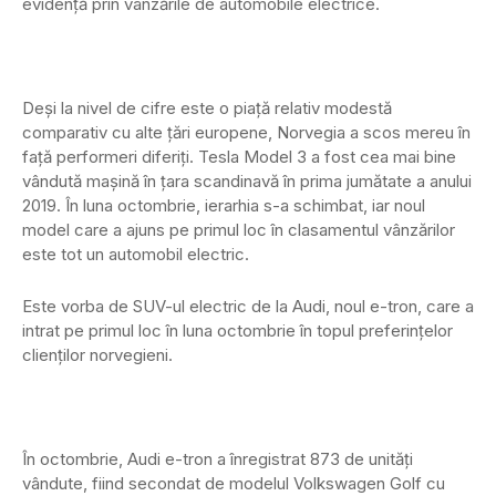
evidență prin vânzările de automobile electrice.
Deși la nivel de cifre este o piață relativ modestă
comparativ cu alte țări europene, Norvegia a scos mereu în
față performeri diferiți. Tesla Model 3 a fost cea mai bine
vândută mașină în țara scandinavă în prima jumătate a anului
2019. În luna octombrie, ierarhia s-a schimbat, iar noul
model care a ajuns pe primul loc în clasamentul vânzărilor
este tot un automobil electric.
Este vorba de SUV-ul electric de la Audi, noul e-tron, care a
intrat pe primul loc în luna octombrie în topul preferințelor
clienților norvegieni.
În octombrie, Audi e-tron a înregistrat 873 de unități
vândute, fiind secondat de modelul Volkswagen Golf cu