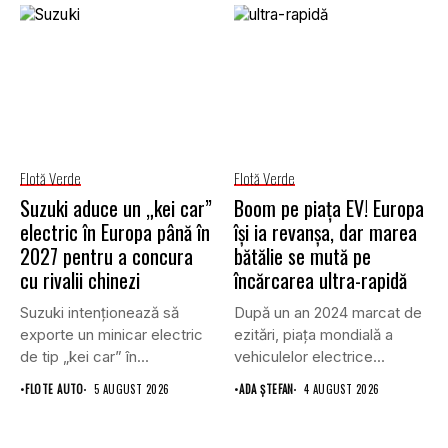
Flotă Verde
Flotă Verde
Suzuki aduce un „kei car”
Boom pe piața EV! Europa
electric în Europa până în
își ia revanșa, dar marea
2027 pentru a concura
bătălie se mută pe
cu rivalii chinezi
încărcarea ultra-rapidă
Suzuki intenționează să
După un an 2024 marcat de
exporte un minicar electric
ezitări, piața mondială a
de tip „kei car” în...
vehiculelor electrice...
•
FLOTE AUTO
5 AUGUST 2026
•
ADA ȘTEFAN
4 AUGUST 2026