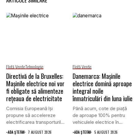
ARTICOLE SIMILARE
Flotă Verde
Tehnologie
Flotă Verde
Directivă de la Bruxelles:
Danemarca: Mașinile
Mașinile electrice noi vor
electrice domină aproape
fi obligate să alimenteze
integral noile
rețeaua de electricitate
înmatriculări din luna iulie
Comisia Europeană își
Până acum, cote de piață
propune să accelereze
de aproape 100% pentru
electrificarea transporturilor,
vehiculele electrice în...
a clădirilor și a...
•
ADA ȘTEFAN
7 AUGUST 2026
•
ADA ȘTEFAN
5 AUGUST 2026