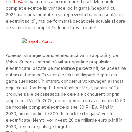
de
Rav4
nu va mai miza pe motoare diesel. Motoarele
complet electrice își vor face loc în gamă începând cu
2022, iar marea noutate o va reprezenta bateria uscată (cu
electrolit solid), mai performantă decât cele actuale și care
se va încărca complet în doar câteva minute!
Aceeași strategie complet electrică va fi adoptată și de
Volvo. Suedezii afirmă că viitorul aparține propulsiilor
electrificate, bazate pe motoarele pe benzină, de aceea ne
putem aștepta ca în viitor dieselul să dispară treptat din
gama suedezilor. În sfârșit, concernul Volkswagen a lansat
deja planul Roadmap E: l-am lăsat la sfârșit, pentru că își
propune să le depășească pe cele ale concurenților prin
amploare. Până în 2025, grupul german va avea în ofertă 50
de modele complet electrice și alte 30 PHEV. Până în
2030, nu mai puțin de 300 de modele din gamă vor fi
electrificate! Nemții vor investi 20 de miliarde euro până în
2030, pentru a-și atinge target-ul.