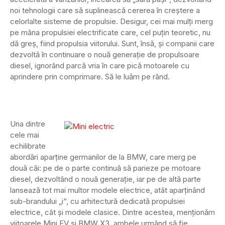
noi tehnologii care să suplinească cererea în creștere a
celorlalte sisteme de propulsie. Desigur, cei mai mulți merg
pe mâna propulsiei electrificate care, cel puțin teoretic, nu
dă greș, fiind propulsia viitorului. Sunt, însă, și companii care
dezvoltă în continuare o nouă generație de propulsoare
diesel, ignorând parcă vria în care pică motoarele cu
aprindere prin comprimare. Să le luăm pe rând.
Una dintre
cele mai
echilibrate
abordări aparține germanilor de la BMW, care merg pe
două căi: pe de o parte continuă să parieze pe motoare
diesel, dezvoltând o nouă generație, iar pe de altă parte
lansează tot mai multor modele electrice, atât aparținând
sub-brandului „i“, cu arhitectură dedicată propulsiei
electrice, cât și modele clasice. Dintre acestea, menționăm
viitoarele Mini EV și BMW X3, ambele urmând să fie