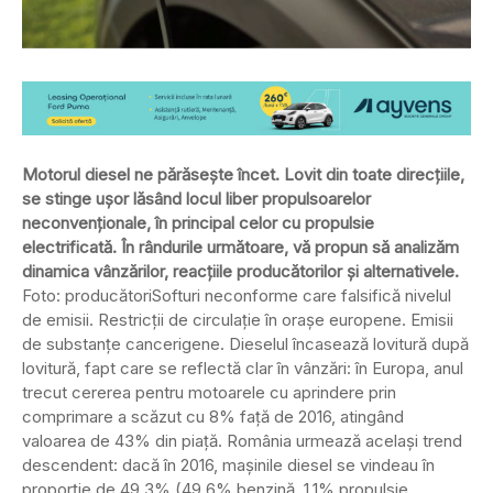
Motorul diesel ne părăsește încet. Lovit din toate direcțiile,
se stinge ușor lăsând locul liber propulsoarelor
neconvenționale, în principal celor cu propulsie
electrificată. În rândurile următoare, vă propun să analizăm
dinamica vânzărilor, reacțiile producătorilor și alternativele.
Foto: producători
Softuri neconforme care falsifică nivelul
de emisii. Restricții de circulație în orașe europene. Emisii
de substanțe cancerigene. Dieselul încasează lovitură după
lovitură, fapt care se reflectă clar în vânzări: în Europa, anul
trecut cererea pentru motoarele cu aprindere prin
comprimare a scăzut cu 8% față de 2016, atingând
valoarea de 43% din piață. România urmează același trend
descendent: dacă în 2016, mașinile diesel se vindeau în
proporție de 49,3% (49,6% benzină, 1,1% propulsie