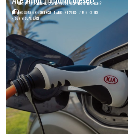
Home
Piaţa auto
Autoturisme
Are viitor motorul diesel?
BOGDAN GRIGORESCU
1 AUGUST 2018
7 MIN. CITIRE
587 VIZUALIZĂRI