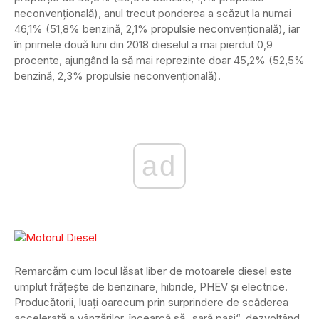
neconvențională), anul trecut ponderea a scăzut la numai
46,1% (51,8% benzină, 2,1% propulsie neconvențională), iar
în primele două luni din 2018 dieselul a mai pierdut 0,9
procente, ajungând la să mai reprezinte doar 45,2% (52,5%
benzină, 2,3% propulsie neconvențională).
ad
Remarcăm cum locul lăsat liber de motoarele diesel este
umplut frățește de benzinare, hibride, PHEV și electrice.
Producătorii, luați oarecum prin surprindere de scăderea
accelerată a vânzărilor, încearcă să „sară pași“, dezvoltând