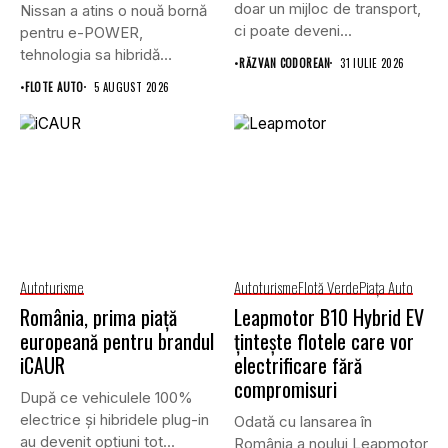
doar un mijloc de transport,
Nissan a atins o nouă bornă
ci poate deveni...
pentru e-POWER,
tehnologia sa hibridă
•
RĂZVAN CODOREAN
31 IULIE 2026
unică,...
•
FLOTE AUTO
5 AUGUST 2026
Autoturisme
Autoturisme
Flotă Verde
Piaţa Auto
România, prima piață
Leapmotor B10 Hybrid EV
europeană pentru brandul
țintește flotele care vor
iCAUR
electrificare fără
compromisuri
După ce vehiculele 100%
electrice și hibridele plug-in
Odată cu lansarea în
au devenit opțiuni tot...
România a noului Leapmotor