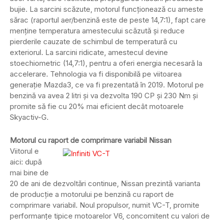
bujie. La sarcini scăzute, motorul funcționează cu ameste
sărac (raportul aer/benzină este de peste 14,7:1), fapt care
menține temperatura amestecului scăzută și reduce
pierderile cauzate de schimbul de temperatură cu
exteriorul. La sarcini ridicate, amestecul devine
stoechiometric (14,7:1), pentru a oferi energia necesară la
accelerare. Tehnologia va fi disponibilă pe viitoarea
generație Mazda3, ce va fi prezentată în 2019. Motorul pe
benzină va avea 2 litri și va dezvolta 190 CP și 230 Nm și
promite să fie cu 20% mai eficient decât motoarele
Skyactiv-G.
Motorul cu raport de comprimare variabil Nissan
Viitorul e
aici: după
mai bine de
20 de ani de dezvoltări continue, Nissan prezintă varianta
de producție a motorului pe benzină cu raport de
comprimare variabil. Noul propulsor, numit VC-T, promite
performanțe tipice motoarelor V6, concomitent cu valori de