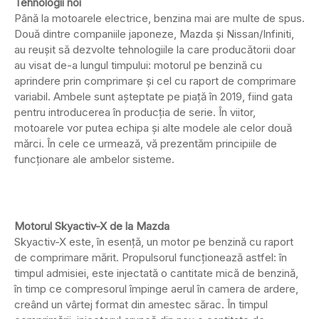
Tehnologii noi
Până la motoarele electrice, benzina mai are multe de spus.
Două dintre companiile japoneze, Mazda și Nissan/Infiniti,
au reușit să dezvolte tehnologiile la care producătorii doar
au visat de-a lungul timpului: motorul pe benzină cu
aprindere prin comprimare și cel cu raport de comprimare
variabil. Ambele sunt așteptate pe piață în 2019, fiind gata
pentru introducerea în producția de serie. În viitor,
motoarele vor putea echipa și alte modele ale celor două
mărci. În cele ce urmează, vă prezentăm principiile de
funcționare ale ambelor sisteme.
Motorul Skyactiv-X de la Mazda
Skyactiv-X este, în esență, un motor pe benzină cu raport
de comprimare mărit. Propulsorul funcționează astfel: în
timpul admisiei, este injectată o cantitate mică de benzină,
în timp ce compresorul împinge aerul în camera de ardere,
creând un vârtej format din amestec sărac. În timpul