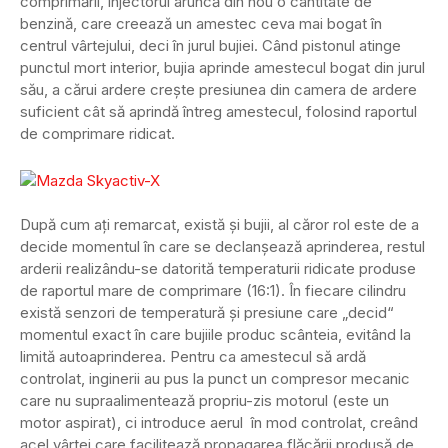
comprimării, injectorul aruncă din nou o cantitate de
benzină, care creează un amestec ceva mai bogat în
centrul vârtejului, deci în jurul bujiei. Când pistonul atinge
punctul mort interior, bujia aprinde amestecul bogat din jurul
său, a cărui ardere crește presiunea din camera de ardere
suficient cât să aprindă întreg amestecul, folosind raportul
de comprimare ridicat.
După cum ați remarcat, există și bujii, al căror rol este de a
decide momentul în care se declanșează aprinderea, restul
arderii realizându-se datorită temperaturii ridicate produse
de raportul mare de comprimare (16:1). În fiecare cilindru
există senzori de temperatură și presiune care „decid“
momentul exact în care bujiile produc scânteia, evitând la
limită autoaprinderea. Pentru ca amestecul să ardă
controlat, inginerii au pus la punct un compresor mecanic
care nu supraalimentează propriu-zis motorul (este un
motor aspirat), ci introduce aerul în mod controlat, creând
acel vârtej care facilitează propagarea flăcării produsă de