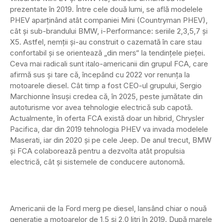
prezentate în 2019. Între cele două lumi, se află modelele
PHEV aparținând atât companiei Mini (Countryman PHEV),
cât și sub-brandului BMW, i-Performance: seriile 2,3,5,7 și
X5. Astfel, nemții și-au construit o cazemată în care stau
confortabil și se orientează „din mers“ la tendințele pieței.
Ceva mai radicali sunt italo-americanii din grupul FCA, care
afirmă sus și tare că, începând cu 2022 vor renunța la
motoarele diesel. Cât timp a fost CEO-ul grupului, Sergio
Marchionne însuși credea că, în 2025, peste jumătate din
autoturisme vor avea tehnologie electrică sub capotă.
Actualmente, în oferta FCA există doar un hibrid, Chrysler
Pacifica, dar din 2019 tehnologia PHEV va invada modelele
Maserati, iar din 2020 și pe cele Jeep. De anul trecut, BMW
și FCA colaborează pentru a dezvolta atât propulsia
electrică, cât și sistemele de conducere autonomă.
Americanii de la Ford merg pe diesel, lansând chiar o nouă
generație a motoarelor de 1,5 și 2,0 litri în 2019. După marele