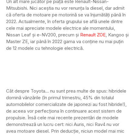
Un alt mare jucător pe piață este Renault-Nissan-
Mitsubishi. Nici aceștia nu vor renunța la diesel, dar admit
că oferta de motoare pe motorină se va înjumătăți până în
2022. Actualmente, în oferta grupului se află unele dintre
cele mai apreciate modele electrice ale momentului,
Nissan Leaf și e-NV200, precum și
Renault ZOE
, Kangoo și
Master ZE, iar până în 2022 gama va conține nu mai puțin
de 12 modele cu tehnologie electrică.
Cât despre Toyota… nu sunt prea multe de spus: hibridele
domină vânzările (în primul trimestru, 45% din totalul
automobilelor comercializate de japonezi au fost hibride!),
de aceea vor perfecționa în continuare acest sistem de
propulsie. Însă cele mai recente prezentări de modele
demonstrează un lucru cert: nici Auris, nici Rav4 nu vor
avea motoare diesel. Prin deducție, niciun model mai mic