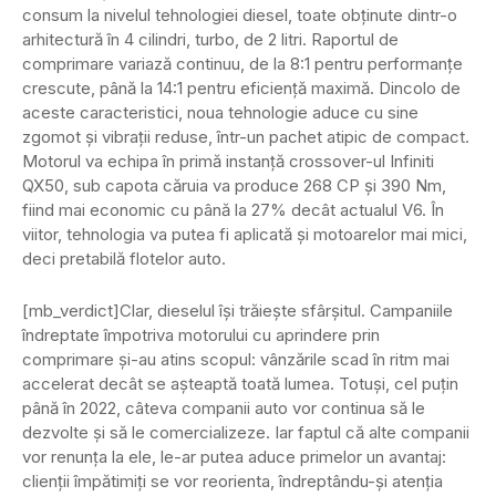
consum la nivelul tehnologiei diesel, toate obținute dintr-o
arhitectură în 4 cilindri, turbo, de 2 litri. Raportul de
comprimare variază continuu, de la 8:1 pentru performanțe
crescute, până la 14:1 pentru eficiență maximă. Dincolo de
aceste caracteristici, noua tehnologie aduce cu sine
zgomot și vibrații reduse, într-un pachet atipic de compact.
Motorul va echipa în primă instanță crossover-ul Infiniti
QX50, sub capota căruia va produce 268 CP și 390 Nm,
fiind mai economic cu până la 27% decât actualul V6. În
viitor, tehnologia va putea fi aplicată și motoarelor mai mici,
deci pretabilă flotelor auto.
[mb_verdict]Clar, dieselul își trăiește sfârșitul. Campaniile
îndreptate împotriva motorului cu aprindere prin
comprimare și-au atins scopul: vânzările scad în ritm mai
accelerat decât se așteaptă toată lumea. Totuși, cel puțin
până în 2022, câteva companii auto vor continua să le
dezvolte și să le comercializeze. Iar faptul că alte companii
vor renunța la ele, le-ar putea aduce primelor un avantaj:
clienții împătimiți se vor reorienta, îndreptându-și atenția