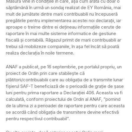
Măsura vine în condițiile în care, așa cum arăta cu doar o
săptămână în urmă un sondaj realizat de EY România, mai
mult de jumătate dintre marii contribuabili nu începuseră
pregătirile pentru implementarea acestei noi declarații, iar
aproape o treime dintre ei dețineau informațiile cerute de
raportare în mai multe sisteme informatice de gestiune
fiscală și contabilă. Răgazul primit de marii contribuabili ar
trebui să mobilizeze companiile, în așa fel încât să poată
realiza declarația în noile termene.
ANAF a publicat, pe 16 septembrie, pe portalul propriu, un
proiect de Ordin prin care stabilește că
plătitorii/contribuabilii care au obligația de a transmite lunar
fișierul SAF-T beneficiază de o perioadă de grație de șase
luni pentru prima raportare a Declarației 406. Aceasta va fi
calculată, conform proiectului de Ordin al ANAF, ”pornind
de la ultima zi a perioadei de raportare pentru care aceasta
se acordă când obligația de transmitere devine efectivă
pentru respectivul contribuabil”.