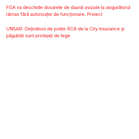
FGA va deschide dosarele de daună avizate la asigurătorul
rămas fără autorizație de funcționare. Proiect
UNSAR: Deţinătorii de poliţe RCA de la City Insurance şi
păgubiţii sunt protejaţi de lege