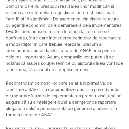
companii care nu presupun realizarea unor modificări și
calibrări ale sistemelor de gestiune, ar fi fost unul situat
între 10 și 14 săptămâni. De asemenea, din discuțiile avute
cu agenții economici care demaraseră deja implementarea
D-406, identificasem mai multe dificultăți cu care se
confruntau, între care înțelegerea cerințelor de raportare și
a modalităților în care trebuie realizate, precum și
identificarea sursei datelor cerute de ANAF erau printre
cele mai importante. Acum, companiile vor putea să se
hotărască asupra soluției tehnice cu ajutorul căreia vor face
raportarea, fără riscul de a depăși termenul.
Recomandăm companiilor care se află în primul val de
raportare a SAF-T să documenteze deciziile privind modul
de raportare înainte de implementarea propriu-zisă și să se
asigure că au o înțelegere bună a cerințelor de raportare,
alegând o soluție personalizată de generare a fișierului în
formatul cerut de ANAF.
Reamintim că SAF-T reprezintă un standard internațional,