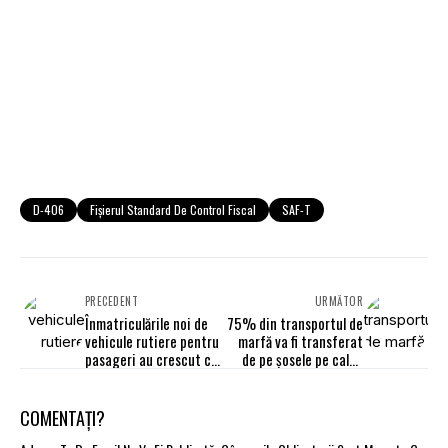
D-406
Fișierul Standard De Control Fiscal
SAF-T
PRECEDENT
URMĂTOR
Înmatriculările noi de
75% din transportul de
vehicule rutiere pentru
marfă va fi transferat
pasageri au crescut cu
de pe șosele pe calea
7,7% în semestrul I
ferată și pe căile
2021
navigabile interioare
COMENTAȚI?