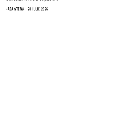
Uniunii Europene...
•
ADA ȘTEFAN
28 IULIE 2026