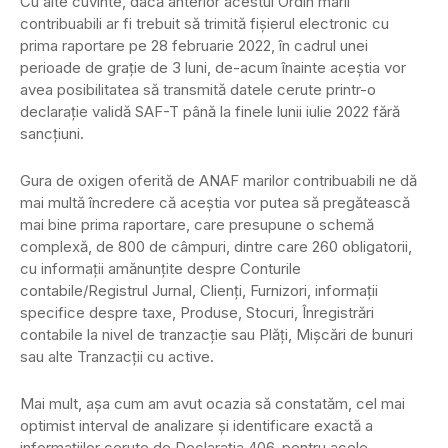
Cu alte cuvinte, dacă anterior acestui Ordin marii
contribuabili ar fi trebuit să trimită fișierul electronic cu
prima raportare pe 28 februarie 2022, în cadrul unei
perioade de grație de 3 luni, de-acum înainte aceștia vor
avea posibilitatea să transmită datele cerute printr-o
declarație validă SAF-T până la finele lunii iulie 2022 fără
sancțiuni.
Gura de oxigen oferită de ANAF marilor contribuabili ne dă
mai multă încredere că aceștia vor putea să pregătească
mai bine prima raportare, care presupune o schemă
complexă, de 800 de câmpuri, dintre care 260 obligatorii,
cu informații amănunțite despre Conturile
contabile/Registrul Jurnal, Clienți, Furnizori, informații
specifice despre taxe, Produse, Stocuri, Înregistrări
contabile la nivel de tranzacție sau Plăți, Mișcări de bunuri
sau alte Tranzacții cu active.
Mai mult, așa cum am avut ocazia să constatăm, cel mai
optimist interval de analizare și identificare exactă a
informațiilor cerute de Declarația 406, pentru acele