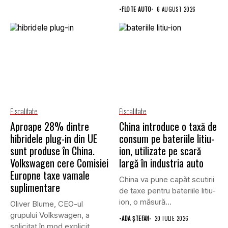
Enternova Kft. din...
•
FLOTE AUTO
6 AUGUST 2026
Fiscalitate
Fiscalitate
Aproape 28% dintre
China introduce o taxă de
hibridele plug-in din UE
consum pe bateriile litiu-
sunt produse în China.
ion, utilizate pe scară
Volkswagen cere Comisiei
largă în industria auto
Europne taxe vamale
China va pune capăt scutirii
suplimentare
de taxe pentru bateriile litiu-
ion, o măsură...
Oliver Blume, CEO-ul
grupului Volkswagen, a
•
ADA ȘTEFAN
20 IULIE 2026
solicitat în mod explicit