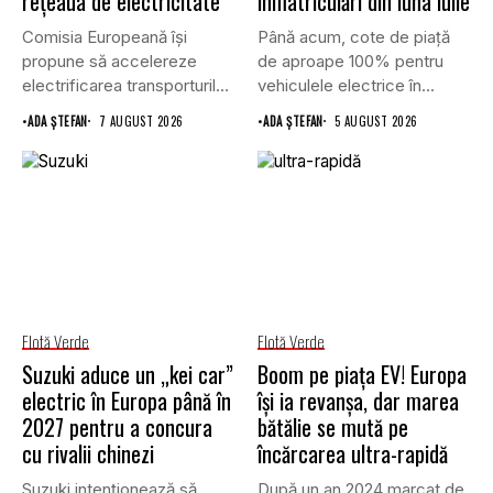
rețeaua de electricitate
înmatriculări din luna iulie
Comisia Europeană își
Până acum, cote de piață
propune să accelereze
de aproape 100% pentru
electrificarea transporturilor,
vehiculele electrice în...
a clădirilor și a...
•
ADA ȘTEFAN
7 AUGUST 2026
•
ADA ȘTEFAN
5 AUGUST 2026
Flotă Verde
Flotă Verde
Suzuki aduce un „kei car”
Boom pe piața EV! Europa
electric în Europa până în
își ia revanșa, dar marea
2027 pentru a concura
bătălie se mută pe
cu rivalii chinezi
încărcarea ultra-rapidă
Suzuki intenționează să
După un an 2024 marcat de