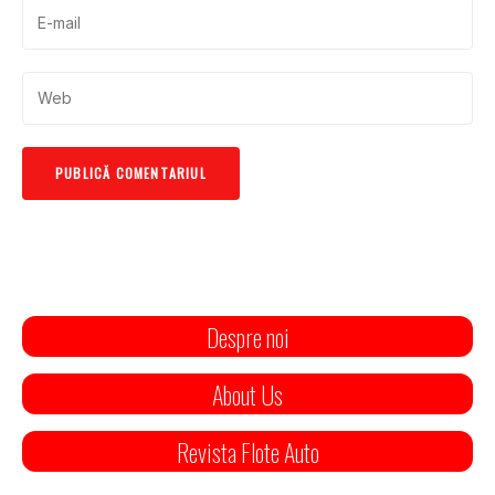
Despre noi
About Us
Revista Flote Auto