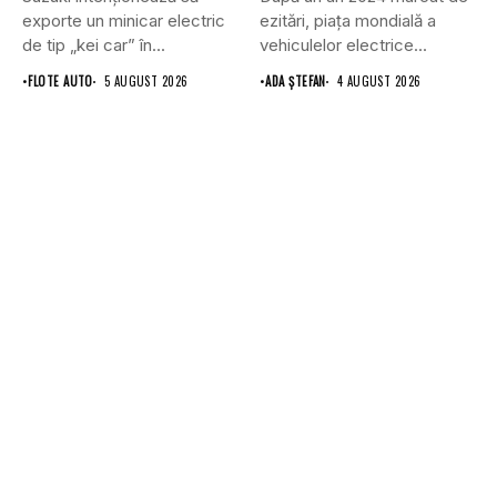
exporte un minicar electric
ezitări, piața mondială a
de tip „kei car” în...
vehiculelor electrice...
•
FLOTE AUTO
5 AUGUST 2026
•
ADA ȘTEFAN
4 AUGUST 2026