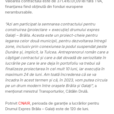
Valoarea contractului este de 371.416.131,09 lei fără TVA,
finanțarea fiind obținută din fonduri europene
nerambursabile.
”Azi am participat la semnarea contractului pentru
construirea (proiectare + execuţie) drumului expres
Galaţi – Brăila. Acesta este un proiect-cheie pentru
legarea celor două municipii, pentru dezvoltarea întregii
zone, inclusiv prin conexiunea la podul suspendat peste
Dunăre şi, implicit, la Tulcea. Antreprenorul român care a
câştigat contractul şi care a dat dovadă de seriozitate în
lucrările pe care le are deja în portofoliu va trebui să
finalizeze proiectarea în cel mult 10 luni, iar execuţia în
maximum 24 de luni. Am toată încrederea că se va
încadra în acest termen şi că, în 2023, vom putea circula
pe un drum modern între oraşele Brăila şi Galaţi”,
a
menționat ministrul Transporturilor, Cătălin Drulă.
Potrivit
CNAIR
, perioada de garanție a lucrărilor pentru
Drumul Expres Brăila – Galați este de 120 de luni.