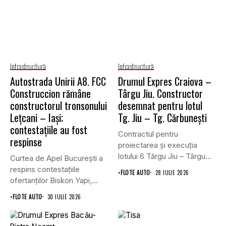
Infrastructură
Infrastructură
Autostrada Unirii A8. FCC
Drumul Expres Craiova –
Construccion rămâne
Târgu Jiu. Constructor
constructorul tronsonului
desemnat pentru lotul
Lețcani – Iași;
Tg. Jiu – Tg. Cărbunești
contestațiile au fost
Contractul pentru
respinse
proiectarea și execuția
lotului 6 Târgu Jiu – Târgu
Curtea de Apel București a
Cărbunești,...
respins contestațiile
•
FLOTE AUTO
28 IULIE 2026
ofertanților Biskon Yapi,
Straco și...
•
FLOTE AUTO
30 IULIE 2026