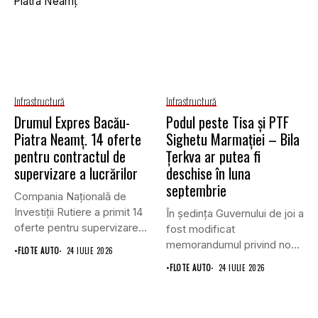
Infrastructură
Infrastructură
Drumul Expres Bacău-
Podul peste Tisa și PTF
Piatra Neamț. 14 oferte
Sighetu Marmației – Bila
pentru contractul de
Țerkva ar putea fi
supervizare a lucrărilor
deschise în luna
septembrie
Compania Națională de
Investiții Rutiere a primit 14
În ședința Guvernului de joi a
oferte pentru supervizarea
fost modificat
lucrărilor...
memorandumul privind noul
•
FLOTE AUTO
24 IULIE 2026
punct...
•
FLOTE AUTO
24 IULIE 2026