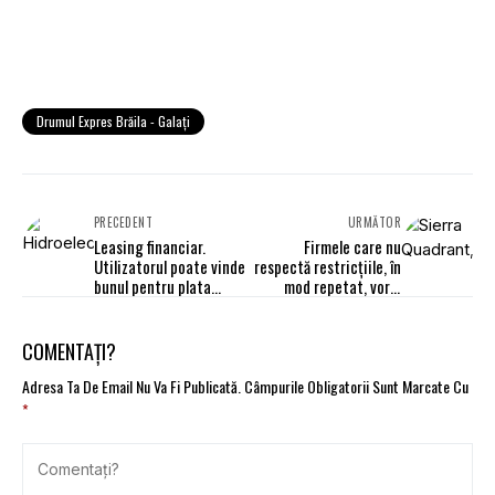
Drumul Expres Brăila - Galați
PRECEDENT
URMĂTOR
Leasing financiar.
Firmele care nu
Utilizatorul poate vinde
respectă restricțiile, în
bunul pentru plata
mod repetat, vor fi
ratelor rămase
suspendate 15 zile.
Proiect
COMENTAȚI?
Adresa Ta De Email Nu Va Fi Publicată.
Câmpurile Obligatorii Sunt Marcate Cu
*